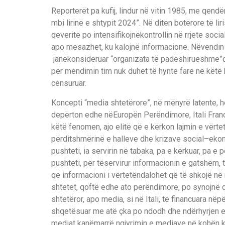
Re
p
orter
ë
t pa
k
ufij
,
lindur n
ë
vitin 1985, me qend
ë
mbi lirin
ë
e shtypit 2024”. N
ë
d
it
ë
n bot
ë
rore t
ë
lir
qeveri
t
ë
po intensifikojn
ë
kontrollin n
ë
rrjete socia
apo
mesaz
he
t,
ku kalojn
ë
informacione.
N
ë
vendin
jan
ë
konsi
d
eruar “organizata t
ë
pad
ë
shirueshme”
p
ë
r mendimin tim nuk
duhet t
ë
hynte fare n
ë
k
ë
t
ë
censuruar
.
Koncepti
“media shtet
ë
rore”
,
n
ë
m
ë
nyr
ë
latente
,
h
dep
ë
rton edhe
n
ë
Europ
ë
n Per
ë
ndimore, Itali Fran
k
ë
t
ë
fenomen, ajo elit
ë
q
ë
e k
ë
rkon laj
min e v
ë
rte
p
ë
rdits
h
m
ë
rin
ë
e halle
ve dhe krizave social
–
eko
pushteti
,
i
a servir
in
n
ë
tabaka
, pa e k
ë
rkuar
,
pa e p
pus
h
teti, p
ë
r t
ë
servirur informacionin e gatsh
ë
m, t
q
ë
informa
cioni i v
ë
rtet
ë
ndalohet
q
ë
t
ë
shkoj
ë
n
ë
shtetet
,
qoft
ë
edhe ato per
ë
ndimore, po synojn
ë
shtet
ë
ror
,
apo media
,
si
n
ë
Itali,
t
ë
financuara n
ë
p
shqet
ë
suar me at
ë
ç
ka po ndodh
dhe nd
ë
rhyrjen 
mediat kan
ë
marr
ë
ngjyrimin e mediave n
ë
koh
ë
n 