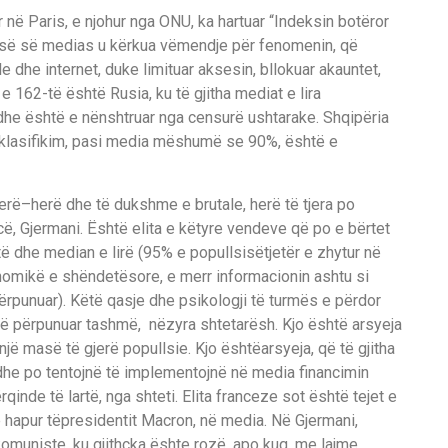
r
n
ë
Paris, e njohur nga ONU,
ka hartuar
“Indeksin bot
ë
ror
is
ë
s
ë
medias u k
ë
rkua v
ë
m
endje p
ë
r fenomenin
,
q
ë
le dhe internet
,
duke
limituar aksesin, bllokuar a
kau
ntet
,
 e 162
-t
ë
ë
sh
t
ë
Rusia, ku t
ë
gjitha mediat e lira
dhe
ë
sh
t
ë
e n
ë
nshtruar nga censur
ë
ushtarake.
Shqip
ë
ria
klasifikim, pasi
media
m
ë
shum
ë
se 90%
,
ë
sht
ë
e
er
ë
–
her
ë
d
h
e t
ë
dukshme e brutale
,
her
ë
t
ë
tje
r
a po
c
ë
, Gjermani.
Ë
sh
t
ë
elita e k
ë
tyre vendeve q
ë
po e b
ë
rtet
t
ë
dhe median e lir
ë
(
9
5% e popullsis
ë
tjet
ë
r e zhytur
n
ë
nomik
ë
e sh
ë
ndet
ë
sore, e merr informacionin ashtu si
ë
rpunuar
)
. K
ë
t
ë
qasje dhe
psikologji
t
ë
turm
ë
s
e p
ë
rdor
ë
p
ë
rpunuar tashm
ë
,
n
ë
zyra shtetar
ë
sh
.
Kjo
ë
sh
t
ë
arsye
ja
n
j
ë
mas
ë
t
ë
gjer
ë
popullsie. Kjo
ë
sh
t
ë
arsyeja
,
q
ë
t
ë
gji
tha
d
h
e po tentojn
ë
t
ë
implementojn
ë
n
ë
media
financim
in
ë
rqinde
t
ë
lar
t
ë
,
nga shteti. Eli
t
a franceze sot
ë
sht
ë
tejet e
e hapur t
ë
presidentit Macron
,
n
ë
media.
N
ë
Gjermani
,
komuniste, ku gjith
ç
ka
ë
shte roz
ë
,
apo kuq, me lajme