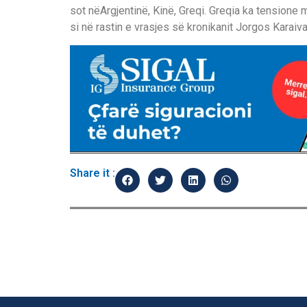
sot n
ë
Argjentin
ë
, Kin
ë
, Greqi. Greqia ka tensione 
si n
ë
rastin e vrasjes s
ë
kronikanit Jorgos Karaiv
Share it :