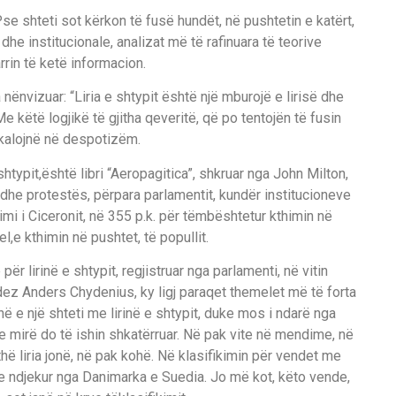
Pse shteti sot k
ë
rkon t
ë
fus
ë
hund
ë
t
,
n
ë
pushtetin e kat
ë
rt
,
he institucionale, analizat m
ë
t
ë
rafinuara t
ë
te
orive
rin t
ë
ket
ë
informacion.
 n
ë
nvizuar: “Liria e shtypit
ë
sh
t
ë
nj
ë
mburoj
ë
e liris
ë
dhe
Me k
ë
t
ë
logjik
ë
t
ë
gjith
a qeverit
ë
,
q
ë
po tentoj
ë
n t
ë
f
usin
kalojn
ë
n
ë
despotiz
ë
m.
sht
y
pit
,
ë
sht
ë
libri
“
Aeropagitica
”,
shkruar nga John Milton
,
dhe protest
ë
s
,
p
ë
rpara parlamentit
,
kund
ë
r institucione
v
e
imi i Ciceronit
,
n
ë
355
p.k. p
ë
r
t
ë
mb
ë
shtetur kthimin n
ë
el
,
e kthimin n
ë
pushtet
,
t
ë
popullit.
ë
p
ë
r lirin
ë
e sht
y
pit, regjistr
uar nga parlamenti
,
n
ë
vitin
de
z
Anders
C
h
y
denius, k
y
ligj paraqet themelet m
ë
t
ë
forta
n
ë
e nj
ë
shteti me lirin
ë
e shtypit, duke mos i ndar
ë
nga
 e mi
r
ë
do
t
ë
ishin shkat
ë
rruar.
N
ë
pak vite n
ë
mendime, n
ë
th
ë
liria jon
ë
,
n
ë
pak koh
ë
.
N
ë
klasifikimin p
ë
r vendet me
e ndjekur nga Danimarka
e
Suedia. Jo m
ë
kot
,
k
ë
to vende,