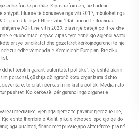
oj
ë
edhe fonde publike. Sipas reform
ë
s
,
s
ë
hartuar
ë
shtypit, fituese t
ë
bonus
eve nga viti 2017,
mbulohet nga
950, por
u ble nga E
NI
n
ë
vitin 1956, mund t
ë
llogaris
ë
 shitjen e
A
GI-
t
,
n
ë
vitin 2023
,
pla
si nj
ë
betej
ë
politike dhe
rin
ë
e ekonomis
ë
, sepse sipas tyre
,
edhe kjo agjenci ashtu
 k
ë
t
ë
arsye sindikatat dhe gazetar
ë
t k
ë
rkojn
ë
garanci te nj
ë
ndezur edhe v
ë
me
ndja e
K
omisionit Europian. Rreziku
list
.
ë
duhet
t
ë
ishin garant, autoritetet politike
”
,
ky
ë
sh
t
ë
alarmi
 tim
personal,
ç
ë
shtja q
ë
ngren
ë
k
ë
to
o
rganizata
ë
sht
ë
t
qeveritare
, t
ë
cilat i p
ë
rkasin nj
ë
krahu politik. Media
n
at
o
tur pushtet. Kjo k
ë
rkes
ë
,
p
ë
r garanci
nga organet e
.
avar
ë
si media
tike,
vjen nga njer
ë
z t
ë
pavarur njer
ë
z t
ë
lir
ë
,
.
Kjo
ë
sh
t
ë
thembra e Akilit,
pika e kthes
ë
s
,
apo ajo q
ë
do
arur
,
nga pushteti, financimet privat
e
,
apo shtet
ë
ror
e, pra
n
ë