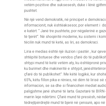
vet
ë
m pozitive dhe suksesesh, duke i l
ë
n
ë
gjith
pushtet.
N
ë
nj
ë
vend demokratik, n
ë
principet e demokraci
informacionit, nuk
ë
sht
ë
aksesor, por element
i
do
e
kat
ë
rt
:
“ J
an
ë
tre pushtete, por n
ë
galerin
ë
e gaze
t
ë
tjer
ë
t”.
N
ë
shoq
ë
rit
ë
moderne, ku sistemi i komu
t
ë
cilin nuk mun
d
t
ë
ket
ë
,
as liri
,
as demokraci.
Liria e medias
ë
sht
ë
nj
ë
ilu
zion i past
ë
r , kur qeve
sht
ë
pit
ë
botuese dhe ve
n
dos
ç
far
ë
do t
ë
publiko
shtypi mund
t
ë
ke
t
ë
vet
ë
m aty
,
ku
ë
sh
t
ë
pron
ë
priv
ku burimet dhe makinerit
ë
e shtypit, jan
ë
shtet
ë
ro
ç
far
ë
do
t
ë
publikohet
”
. Me k
ë
t
ë
logjik
ë
,
kur shoh
65%, k
ë
tu fillon pika e r
ë
nies
,
n
ë
d
ë
m t
ë
liris
ë
s
ë
s
informacion
,
se sa dhe si financohen mediat audi
o
paligjshme jan
ë
shum
ë
t
ë
larta. Gazetar
ë
t
ë
B
IRN-
marrin leje nd
ë
rtimi
.
Ç
fa
r
ë
mund
t
ë
pres
ë
sh
,
n
ë
da
t
ë
drejtp
ë
rdrejt
ë
mund t
ë
bjer
ë
n
ë
ç
ensur
ë
, apo n
ë