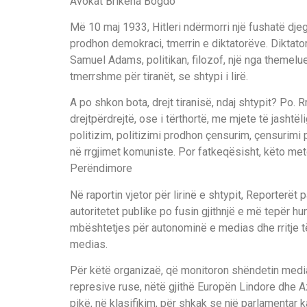
Avokat Brikena Bogdo
M
ë
10 maj 1933
,
Hitleri nd
ë
rm
o
rr
i
n
j
ë
fushat
ë
dje
prodhon
demokraci, tmerri
n
e
diktator
ë
ve.
D
iktato
Samuel Adams, politikan
,
filozof
,
nj
ë
nga themelue
tmerrshme p
ë
r tiran
ë
t
,
se shtypi i lir
ë
.
A po shkon bota
,
drejt tiranis
ë
,
ndaj shtypit?
P
o
.
R
drejtp
ë
rdrejt
ë
,
ose i t
ë
rthort
ë
, me mjete t
ë
jasht
ë
l
politizim, politizimi prodhon
ç
ensurim,
ç
ensurimi 
n
ë
rrgjimet komuniste. Por fatkeq
ë
sisht
,
k
ë
to met
Per
ë
ndimore
N
ë
raportin vjetor p
ë
r
lirin
ë
e shtypit, Reporter
ë
t 
autoritetet publike po fusin gjithn
j
ë
e m
ë
tep
ë
r
hu
mb
ë
shtetjes p
ë
r auto
nomin
ë
e medias dhe rritje
t
medias.
P
ë
r k
ë
t
ë
organiza
ë
,
q
ë
monitoron sh
ë
ndetin medi
represive ruse, n
ë
t
ë
gjith
ë
E
urop
ë
n
L
indore dhe A
pik
ë
,
n
ë
klasifikim
,
p
ë
r shkak se nj
ë
parlamentar k