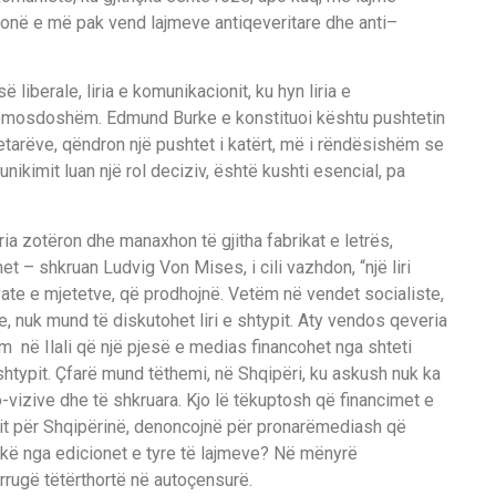
mon
ë
e m
ë
pak vend lajmeve antiqeveritare dhe anti
–
s
ë
liberale, liria e komunikacionit, ku hyn liria e
mosdosh
ë
m. Edmund Burke e ko
nstituoi
k
ë
shtu
pushteti
n
tar
ë
ve, q
ë
ndr
o
n n
j
ë
pushtet i kat
ë
rt, m
ë
i r
ë
nd
ë
sish
ë
m se
nikimit luan n
j
ë
rol deciziv
,
ë
sh
t
ë
kusht
i esencial, pa
ria zot
ë
ron dhe m
a
naxhon t
ë
gjit
ha fabrikat e letr
ë
s,
het
–
shkruan Ludvig Von Mises, i cili vazhdon
,
“nj
ë
liri
ate e mjetetve
,
q
ë
prodhojn
ë
.
Vet
ë
m n
ë
vendet socialiste,
re, nuk mund
t
ë
diskutohet liri e shtypit. At
y vendos qeveria
im n
ë
Ilali q
ë
nj
ë
pjes
ë
e medias financohet nga shteti
htypit.
Ç
far
ë
mund t
ë
themi
,
n
ë
Shqi
p
ë
ri, ku askush nuk ka
-vizive dhe t
ë
shkruara. Kjo
l
ë
t
ë
kuptosh q
ë
financimet e
it
p
ë
r Shqip
ë
rin
ë
,
denoncojn
ë
p
ë
r pron
a
r
ë
mediash q
ë
rk
ë
nga edicion
et
e
tyre
t
ë
lajmeve
?
N
ë
m
ë
nyr
ë
rrug
ë
t
ë
t
ë
rthort
ë
n
ë
auto
ç
ensur
ë
.