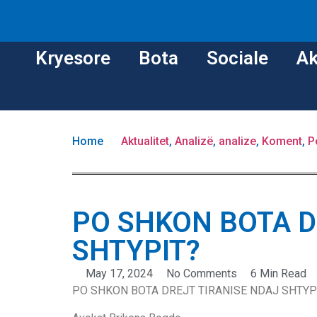
Kryesore
Bota
Sociale
Ak
Home
Aktualitet
,
Analizë
,
analize
,
Koment
,
P
PO SHKON BOTA D
SHTYPIT?
May 17, 2024
No Comments
6 Min Read
PO SHKON BOTA DREJT TIRANISE NDAJ SHTYP