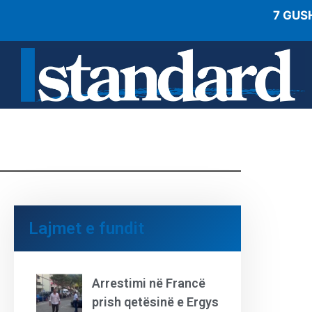
7 GUS
Lajmet e fundit
Arrestimi në Francë
prish qetësinë e Ergys