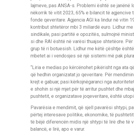
lajme
ve
,
pas ANSA
-s
.
Problemi
ë
sht
ë
se ja
n
ë
n
ë
l
n
ë
k
orrik t
ë
vitit 2023, 65% e bilancit t
ë
agjencive t
fonde qeveritare. A
gjencia A
GI
k
a lindur
n
ë
vitin 1
kontribut shtet
ë
ror mbi 3 miliard
ë
euro. Lidhur me
sindikale,
pasi partit
ë
e opozit
ë
s, sulmojn
ë
minist
si dhe RAI
ë
sht
ë
n
ë
var
ë
si thuajse shtet
ë
ore. P
ë
r
grup
t
ë
ri botuesish
. Lidhur me k
ë
t
ë
ç
ë
shtje
ë
sht
ë
mbetet ai i vendosjes s
ë
n
j
ë
sistemi m
ë
pak plura
“Liria e media
s
po k
ë
rc
ë
nohet pik
ë
risht nga ata q
q
ë
hedhin organizatat jo qeveritare.
P
ë
r mendimin
krejt e gabuar, pasi k
ë
rkojn
ë
garanci nga autoritete
e sh
ohin
si n
j
ë
mjet p
ë
r t
ë
arritur pushtet dhe mbaj
pushtetit,
e organizatave joqeveritare
,
ë
sht
ë
utopi
Pavar
ë
sia e mendimit
,
q
ë
sjell pavar
ë
si shtypi, p
p
ë
rtej
interesave politik
e,
ekonomik
e,
t
ë
pushtetit
t
ë
b
ë
j
ë
diferenc
ë
n midis nj
ë
shtypi t
ë
lir
ë
dhe t
ë
v
balanc
ë
, e lir
ë
,
apo e varur.