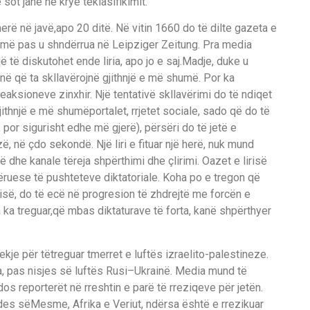
 sot jan
ë
n
ë
krye t
ë
klasifikimit
.
er
ë
n
ë
jav
ë
,
apo 20 dit
ë
.
N
ë
vitin 1660 do t
ë
dilte gazeta e
m
ë
pas u shnd
ë
rrua n
ë
L
eipziger Zeitung
.
Pra media
q
ë
t
ë
diskutohet ende liria
,
apo jo e saj.
Madje
,
duke u
jn
ë
q
ë
ta skllav
ë
rojn
ë
gjithnj
ë
e m
ë
shum
ë
. Por
ka
eaksioneve zinxhir. Nj
ë
tentativ
ë
skllav
ë
rimi do t
ë
ndiqet
ithnj
ë
e m
ë
shum
ë
portalet
,
rrjetet sociale, sado q
ë
do t
ë
,
por sigurisht edhe
m
ë
gjer
ë
), p
ë
rs
ë
ri do t
ë
jet
ë
e
z
ë
,
n
ë
ç
do sekond
ë
. Nj
ë
liri e fituar nj
ë
her
ë
, nuk mund
ë
dhe kanale t
ë
reja shp
ë
rthimi dhe
ç
lirimi. Oazet e liris
ë
ë
ruese t
ë
pushteteve diktatoriale. Koha po e t
re
gon q
ë
is
ë
, do t
ë
ec
ë
n
ë
progresion t
ë
zhdrejt
ë
me forc
ë
n e
 ka t
re
guar
,
q
ë
mbas diktaturave t
ë
forta, kan
ë
shp
ë
rthyer
jekje p
ë
r t
ë
treguar tmerret e luft
ë
s
i
zraelito-
p
alestineze.
a
,
pas nisjes s
ë
luft
ë
s Rusi
–
Ukrain
ë
. Media mund t
ë
dos re
porter
ë
t n
ë
rreshtin e par
ë
t
ë
rreziqeve
p
ë
r jet
ë
n
.
des s
ë
M
esme, Afrika e Veriut, nd
ë
rsa
ë
sht
ë
e rrezikuar