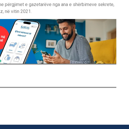
me p
ë
rgjimet e gazetar
ë
ve nga ana e sh
ë
rbimeve sekrete
,
az
,
n
ë
vitin 2021.