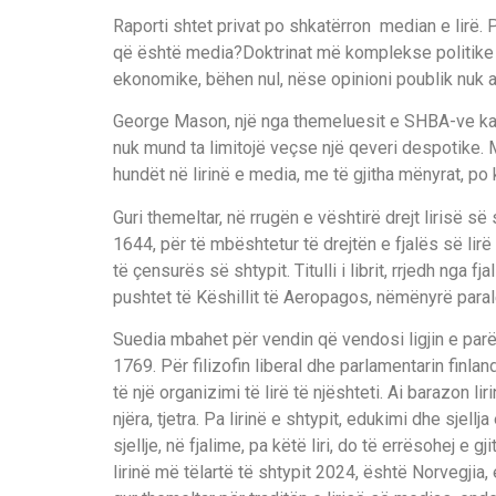
Raporti shtet privat po shkat
ë
rron median e lir
ë
. 
q
ë
ë
sht
ë
me
dia
?
Doktrinat m
ë
komplekse politike d
ekonomike, b
ë
hen nul, n
ë
se opinioni poublik nuk ar
George
M
ason
,
nj
ë
nga themeluesit e SHBA
-ve
ka
nuk mund ta limitoj
ë
ve
ç
se n
j
ë
qeveri desp
otike. 
hund
ë
t n
ë
lirin
ë
e media
,
me t
ë
gjith
a m
ë
n
y
rat
, po 
Guri
the
m
eltar
,
n
ë
rrug
ë
n e v
ë
shtir
ë
drejt liris
ë
s
ë
1644, p
ë
r t
ë
mb
ë
shtetur t
ë
drejt
ë
n e fjal
ë
s s
ë
lir
ë
t
ë
ç
ensur
ë
s s
ë
shtypit. Titulli i librit
,
rrjedh nga fjal
pushtet t
ë
K
ë
shillit t
ë
A
eropagos, n
ë
m
ë
n
y
r
ë
paral
Suedia mbahet p
ë
r vendin q
ë
ve
nd
osi ligjin e par
176
9
.
P
ë
r fili
z
ofin liberal dhe parlamentarin finlan
t
ë
nj
ë
organi
z
imi t
ë
lir
ë
t
ë
n
j
ë
shteti.
Ai barazon liri
nj
ë
ra
,
tjetra.
Pa lirin
ë
e sht
y
pit, edukimi dhe sjellja
sjellje, n
ë
fjalime, pa k
ë
t
ë
liri, do t
ë
err
ë
sohej e gji
lirin
ë
m
ë
t
ë
lart
ë
t
ë
shtypit 2024,
ë
sht
ë
Norvegjia, 