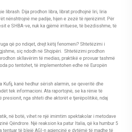
g
i
e
libra
sh
.
D
ija
prodhon libra, librat prodhojn
ë
liri, liria
r
ë
t n
ë
nshtrojn
ë
me padije, hijen e zez
ë
t
ë
njer
ë
zimit
.
P
ë
r
sit e SHBA
-ve
, nuk ka gj
ë
m
ë
irrituese, t
ë
bezdisshme, t
ë
ruga
q
ë
po ndiqet
,
drejt k
ë
tij fenomeni?
Shtet
ë
zimi
i
igjshme, si
ç
ndodh n
ë
Shqip
ë
ri
. Shtet
ë
zimi prodhon
prodhon skllav
ë
rim t
ë
medias, praktik
ë
e provuar tashm
ë
oda po tentohet
,
t
ë
implementohen edhe n
ë
Europ
ë
n
pa
K
u
fij, kan
ë
hedhur s
ë
ris
h alarmin, se qeverit
ë
dhe
nd
ë
t
tek informacioni.
Ata raportojn
ë
,
se ka r
ë
nie t
ë
ë
presionit
,
nga shteti dhe akto
r
ë
t e tjer
ë
politik
ë
,
nda
j
atik
,
n
ë
bot
ë
, vihet re nj
ë
imimtim spektakolar i metodave
zin
ë
Q
ë
ndrore.
Nj
ë
reaksion ka
pa
tur Italia
,
q
ë
ka humbur 5
a te
ntuar t
ë
blej
ë
A
GI-
n agjencin
ë
e dyt
ë
m
ë
t
ë
madhe
t
ë