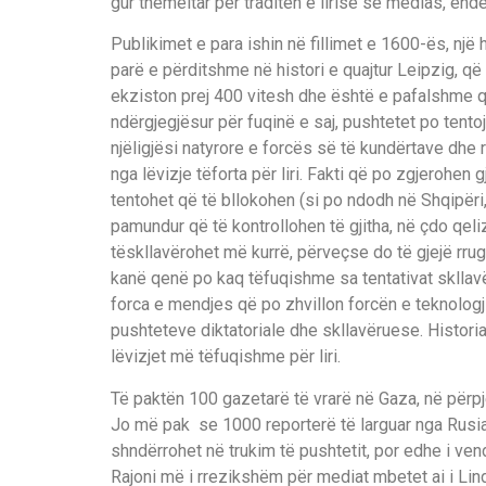
gur themeltar p
ë
r tradit
ë
n e liris
ë
s
ë
medias, ende
Publikimet e para ishin n
ë
fillimet e 1600-
ë
s, nj
ë
h
par
ë
e p
ë
rditshme n
ë
histori e quajtur L
eipzig
, q
ë
ek
z
iston prej 400 vitesh dhe
ë
sht
ë
e pafalshme 
nd
ë
rgjegj
ë
sur p
ë
r fuqin
ë
e saj, pushtetet po tento
nj
ë
ligj
ë
si natyror
e e forc
ë
s s
ë
t
ë
kund
ë
rtave dhe
r
nga l
ë
vizje t
ë
forta p
ë
r liri
. Fakti q
ë
po zgjerohen gj
tentohet q
ë
t
ë
bllokohen (si po ndodh n
ë
S
hqip
ë
ri
pa
mundur q
ë
t
ë
kontrollohen t
ë
gjitha
, n
ë
ç
do qeli
t
ë
skllav
ë
rohet m
ë
kurr
ë
, p
ë
rve
ç
se do t
ë
gjej
ë
rrug
kan
ë
qen
ë
po kaq t
ë
fuqishme sa tentativat skllav
forca e mendjes q
ë
po zhvillon forc
ë
n e teknologj
pushteteve diktatoriale dhe skllav
ë
ruese. Historia
l
ë
vizjet
m
ë
t
ë
fuqishme p
ë
r liri.
T
ë
pakt
ë
n 100 gazetar
ë
t
ë
v
r
ar
ë
n
ë
Gaza
,
n
ë
p
ë
rp
Jo m
ë
pak se 1000 reporter
ë
t
ë
larguar nga Rusi
shnd
ë
rrohet n
ë
trukim t
ë
pushtetit, por edhe i ven
Rajoni m
ë
i rreziksh
ë
m p
ë
r mediat mbetet ai i
L
in