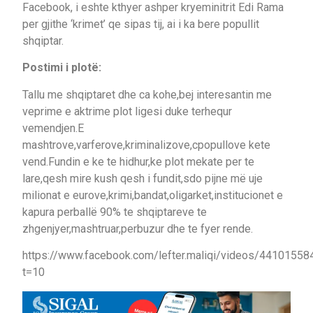
Facebook, i eshte kthyer ashper kryeminitrit Edi Rama
per gjithe ‘krimet’ qe sipas tij, ai i ka bere popullit
shqiptar.
Postimi i plotë:
Tallu me shqiptaret dhe ca kohe,bej interesantin me
veprime e aktrime plot ligesi duke terhequr
vemendjen.E
mashtrove,varferove,kriminalizove,cpopullove kete
vend.Fundin e ke te hidhur,ke plot mekate per te
lare,qesh mire kush qesh i fundit,sdo pijne më uje
milionat e eurove,krimi,bandat,oligarket,institucionet e
kapura perballë 90% te shqiptareve te
zhgenjyer,mashtruar,perbuzur dhe te fyer rende.
https://www.facebook.com/lefter.maliqi/videos/4410155
t=10