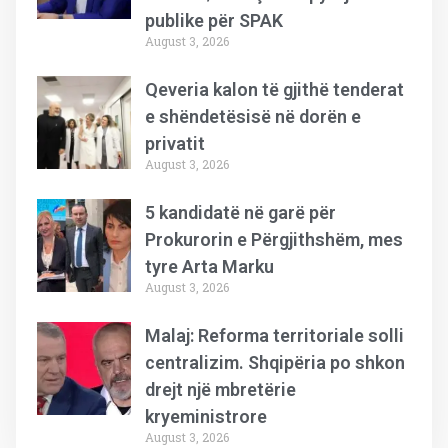
publike për SPAK
August 3, 2026
Qeveria kalon të gjithë tenderat
e shëndetësisë në dorën e
privatit
August 3, 2026
5 kandidatë në garë për
Prokurorin e Përgjithshëm, mes
tyre Arta Marku
August 3, 2026
Malaj: Reforma territoriale solli
centralizim. Shqipëria po shkon
drejt një mbretërie
kryeministrore
August 3, 2026