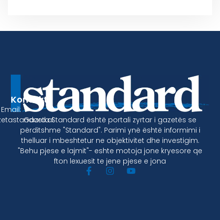
Kontakt
Email:
Gazeta Standard është portali zyrtar i gazetës se
etastandard.al
përditshme "Standard". Parimi ynë është informimi i
thelluar i mbeshtetur ne objektivitet dhe investigim.
"Behu pjese e lajmit"- eshte motoja jone kryesore qe
fton lexuesit te jene pjese e jona