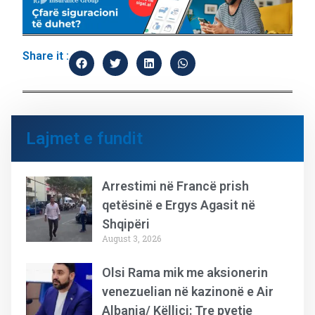
Share it :
Lajmet e fundit
Arrestimi në Francë prish
qetësinë e Ergys Agasit në
Shqipëri
August 3, 2026
Olsi Rama mik me aksionerin
venezuelian në kazinonë e Air
Albania/ Këlliçi: Tre pyetje