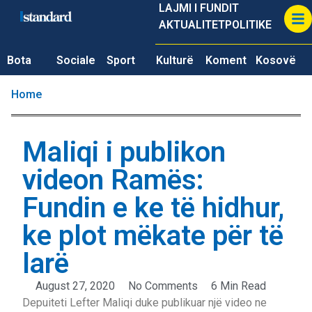
LAJMI I FUNDIT
AKTUALITET
POLITIKE
Bota
Sociale
Sport
Kulturë
Koment
Kosovë
Home
Maliqi i publikon
videon Ramës:
Fundin e ke të hidhur,
ke plot mëkate për të
larë
August 27, 2020
No Comments
6 Min Read
Depuiteti Lefter Maliqi duke publikuar një video ne