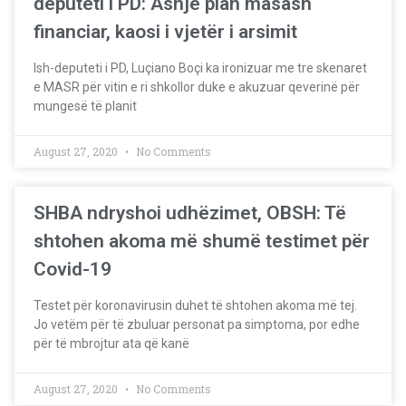
deputeti i PD: Asnjë plan masash
financiar, kaosi i vjetër i arsimit
Ish-deputeti i PD, Luçiano Boçi ka ironizuar me tre skenaret
e MASR për vitin e ri shkollor duke e akuzuar qeverinë për
mungesë të planit
August 27, 2020
No Comments
SHBA ndryshoi udhëzimet, OBSH: Të
shtohen akoma më shumë testimet për
Covid-19
Testet për koronavirusin duhet të shtohen akoma më tej.
Jo vetëm për të zbuluar personat pa simptoma, por edhe
për të mbrojtur ata që kanë
August 27, 2020
No Comments