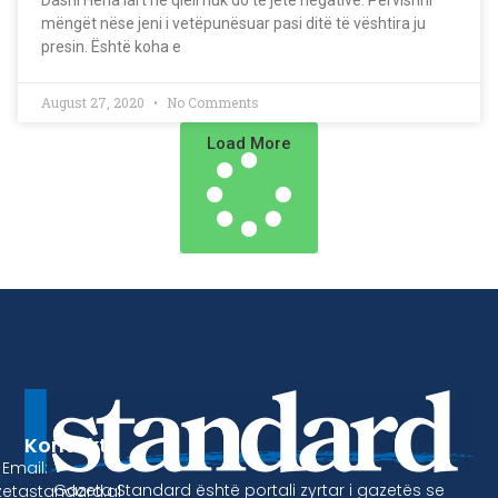
Dashi Hëna lart në qiell nuk do të jetë negative. Përvishni
mëngët nëse jeni i vetëpunësuar pasi ditë të vështira ju
presin. Është koha e
August 27, 2020
No Comments
Load More
Kontakt
Email:
Gazeta Standard është portali zyrtar i gazetës se
etastandard.al