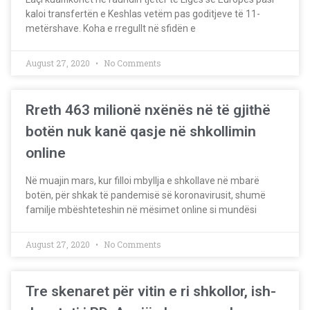
kaloi transfertën e Keshlas vetëm pas goditjeve të 11-
metërshave. Koha e rregullt në sfidën e
August 27, 2020
No Comments
Rreth 463 milionë nxënës në të gjithë
botën nuk kanë qasje në shkollimin
online
Në muajin mars, kur filloi mbyllja e shkollave në mbarë
botën, për shkak të pandemisë së koronavirusit, shumë
familje mbështeteshin në mësimet online si mundësi
August 27, 2020
No Comments
Tre skenaret për vitin e ri shkollor, ish-