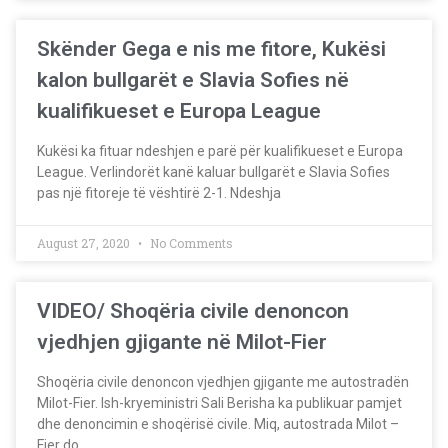
Skënder Gega e nis me fitore, Kukësi
kalon bullgarët e Slavia Sofies në
kualifikueset e Europa League
Kukësi ka fituar ndeshjen e parë për kualifikueset e Europa
League. Verlindorët kanë kaluar bullgarët e Slavia Sofies
pas një fitoreje të vështirë 2-1. Ndeshja
August 27, 2020
No Comments
VIDEO/ Shoqëria civile denoncon
vjedhjen gjigante në Milot-Fier
Shoqëria civile denoncon vjedhjen gjigante me autostradën
Milot-Fier. Ish-kryeministri Sali Berisha ka publikuar pamjet
dhe denoncimin e shoqërisë civile. Miq, autostrada Milot –
Fier do