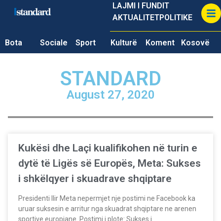
LAJMI I FUNDIT
AKTUALITET
POLITIKE
Bota
Sociale
Sport
Kulturë
Koment
Kosovë
STANDARD
August 27, 2020
Kukësi dhe Laçi kualifikohen në turin e
dytë të Ligës së Europës, Meta: Sukses
i shkëlqyer i skuadrave shqiptare
Presidenti Ilir Meta nepermjet nje postimi ne Facebook ka
uruar suksesin e arritur nga skuadrat shqiptare ne arenen
sportive europiane. Postimi i plote: Sukses i