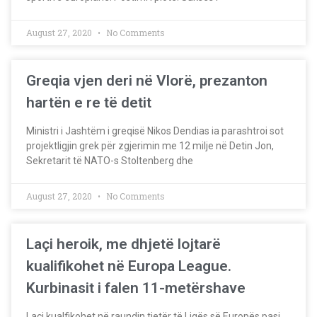
August 27, 2020
No Comments
Greqia vjen deri në Vlorë, prezanton
hartën e re të detit
Ministri i Jashtëm i greqisë Nikos Dendias ia parashtroi sot
projektligjin grek për zgjerimin me 12 milje në Detin Jon,
Sekretarit të NATO-s Stoltenberg dhe
August 27, 2020
No Comments
Laçi heroik, me dhjetë lojtarë
kualifikohet në Europa League.
Kurbinasit i falen 11-metërshave
Laçi kualfikohet në raundin tjetër të Ligës së Europës pasi