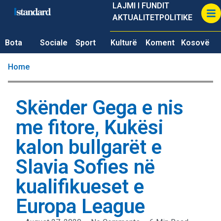
LAJMI I FUNDIT
AKTUALITET
POLITIKE
Bota
Sociale
Sport
Kulturë
Koment
Kosovë
Home
Skënder Gega e nis
me fitore, Kukësi
kalon bullgarët e
Slavia Sofies në
kualifikueset e
Europa League