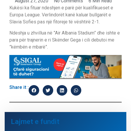
August 27, 2020
No Comments
6 Min Read
Kukësi ka fituar ndeshjen e parë për kualifikueset e
Europa League. Verlindorët kanë kaluar bullgarët e
Slavia Sofies pas një fitoreje të vështirë 2-1.
Ndeshja u zhvillua në ”Air Albania Stadium” dhe ishte e
para për trajnerin e ri Skënder Gega i cili debutoi me
”këmbën e mbarë”.
Share it :
Lajmet e fundit