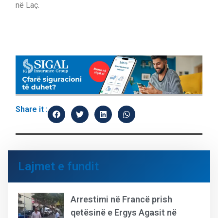
në Laç.
Share it :
Lajmet e fundit
Arrestimi në Francë prish
qetësinë e Ergys Agasit në