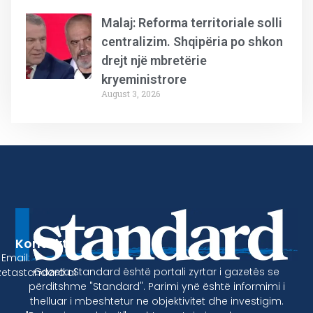
Malaj: Reforma territoriale solli
centralizim. Shqipëria po shkon
drejt një mbretërie
kryeministrore
August 3, 2026
Kontakt
Email:
Gazeta Standard është portali zyrtar i gazetës se
etastandard.al
përditshme "Standard". Parimi ynë është informimi i
thelluar i mbeshtetur ne objektivitet dhe investigim.