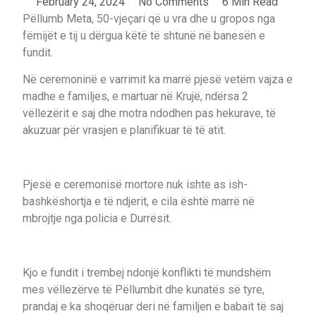
February 24, 2024
No Comments
6 Min Read
Pëllumb Meta, 50-vjeçari që u vra dhe u gropos nga
fëmijët e tij u dërgua këtë të shtunë në banesën e
fundit.
Në ceremoninë e varrimit ka marrë pjesë vetëm vajza e
madhe e familjes, e martuar në Krujë, ndërsa 2
vëllezërit e saj dhe motra ndodhen pas hekurave, të
akuzuar për vrasjen e planifikuar të të atit.
Pjesë e ceremonisë mortore nuk ishte as ish-
bashkëshortja e të ndjerit, e cila është marrë në
mbrojtje nga policia e Durrësit.
Kjo e fundit i trembej ndonjë konflikti të mundshëm
mes vëllezërve të Pëllumbit dhe kunatës së tyre,
prandaj e ka shoqëruar deri në familjen e babait të saj