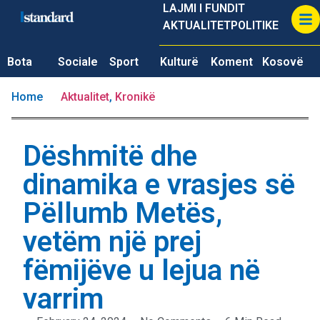
LAJMI I FUNDIT
AKTUALITET
POLITIKE
Bota
Sociale
Sport
Kulturë
Koment
Kosovë
Home
Aktualitet
,
Kronikë
Dëshmitë dhe
dinamika e vrasjes së
Pëllumb Metës,
vetëm një prej
fëmijëve u lejua në
varrim