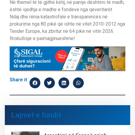
Në themel të të gjithë këtij, në pamje dështimi të madh,
është vjedhja e madhe e fondeve nga qeveritarët.
Ndaj dhe rënia katastrofale e transparencës në
prokurime nga 80 pikë që ishte në vitet 2010-2012 nga
Tender Europe, ka zbritur në 64 pikë në vitin 2026.
Rrokullisje e paimagjinueshme!
Share it :
Lajmet e fundit