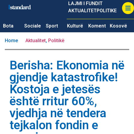
LAJMI I FUNDIT
AKTUALITET
POLITIKE
Bota
Sociale
Sport
Kulturë
Koment
Kosovë
Home
Aktualitet
,
Politikë
Berisha: Ekonomia në
gjendje katastrofike!
Kostoja e jetesës
është rritur 60%,
vjedhja në tendera
tejkalon fondin e