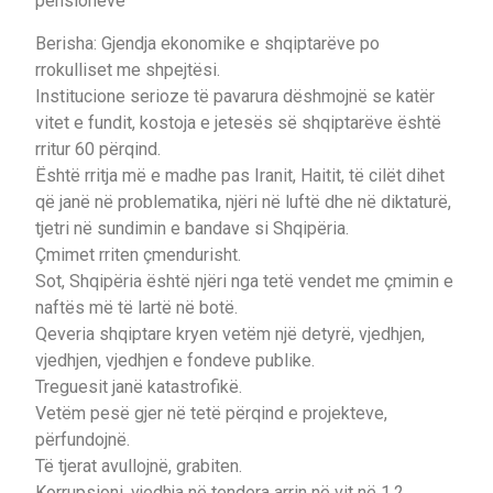
pensioneve
Berisha: Gjendja ekonomike e shqiptarëve po
rrokulliset me shpejtësi.
Institucione serioze të pavarura dëshmojnë se katër
vitet e fundit, kostoja e jetesës së shqiptarëve është
rritur 60 përqind.
Është rritja më e madhe pas Iranit, Haitit, të cilët dihet
që janë në problematika, njëri në luftë dhe në diktaturë,
tjetri në sundimin e bandave si Shqipëria.
Çmimet rriten çmendurisht.
Sot, Shqipëria është njëri nga tetë vendet me çmimin e
naftës më të lartë në botë.
Qeveria shqiptare kryen vetëm një detyrë, vjedhjen,
vjedhjen, vjedhjen e fondeve publike.
Treguesit janë katastrofikë.
Vetëm pesë gjer në tetë përqind e projekteve,
përfundojnë.
Të tjerat avullojnë, grabiten.
Korrupsioni, vjedhja në tendera arrin në vit në 1.2