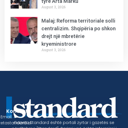
tyre Arta Marku
August 3, 2026
Malaj: Reforma territoriale solli
centralizim. Shqipëria po shkon
drejt një mbretërie
kryeministrore
August 3, 2026
Kontakt
Email:
Gazeta Standard është portali zyrtar i gazetës se
etastandard.al