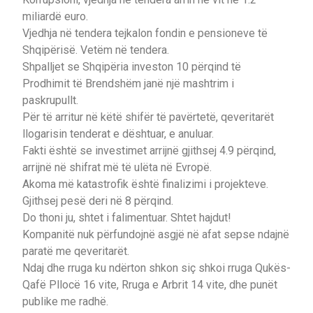
miliardë euro.
Vjedhja në tendera tejkalon fondin e pensioneve të
Shqipërisë. Vetëm në tendera.
Shpalljet se Shqipëria investon 10 përqind të
Prodhimit të Brendshëm janë një mashtrim i
paskrupullt.
Për të arritur në këtë shifër të pavërtetë, qeveritarët
llogarisin tenderat e dështuar, e anuluar.
Fakti është se investimet arrijnë gjithsej 4.9 përqind,
arrijnë në shifrat më të ulëta në Evropë.
Akoma më katastrofik është finalizimi i projekteve.
Gjithsej pesë deri në 8 përqind.
Do thoni ju, shtet i falimentuar. Shtet hajdut!
Kompanitë nuk përfundojnë asgjë në afat sepse ndajnë
paratë me qeveritarët.
Ndaj dhe rruga ku ndërton shkon siç shkoi rruga Qukës-
Qafë Pllocë 16 vite, Rruga e Arbrit 14 vite, dhe punët
publike me radhë.