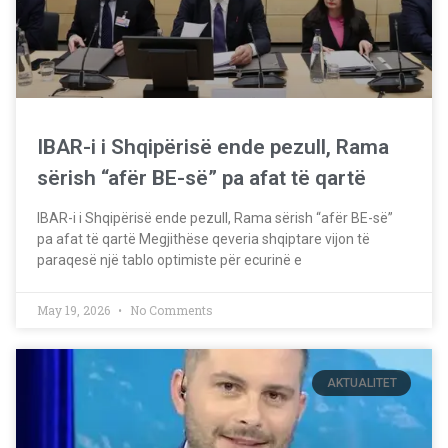
IBAR-i i Shqipërisë ende pezull, Rama
sërish “afër BE-së” pa afat të qartë
IBAR-i i Shqipërisë ende pezull, Rama sërish “afër BE-së”
pa afat të qartë Megjithëse qeveria shqiptare vijon të
paraqesë një tablo optimiste për ecurinë e
May 19, 2026
No Comments
AKTUALITET