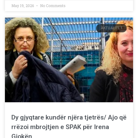
May 19, 2026
No Comments
AKTUALITET
Dy gjyqtare kundër njëra tjetrës/ Ajo që
rrëzoi mbrojtjen e SPAK për Irena
Gjokën