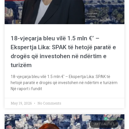
18-vjeçarja bleu vilë 1.5 mln €’ –
Ekspertja Lika: SPAK të hetojë paratë e
drogës që investohen në ndërtim e
turizëm
18-vjeçarja bleu vilë 1.5 mln €’ – Ekspertja Lika: SPAK të
hetojë paratë e drogës që investohen në ndërtim e turizëm
Një raport i fundit
May 19, 2026
No Comments
AKTUALITET