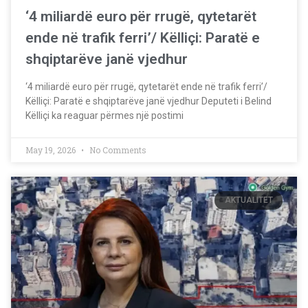
‘4 miliardë euro për rrugë, qytetarët
ende në trafik ferri’/ Këlliçi: Paratë e
shqiptarëve janë vjedhur
‘4 miliardë euro për rrugë, qytetarët ende në trafik ferri’/
Këlliçi: Paratë e shqiptarëve janë vjedhur Deputeti i Belind
Këlliçi ka reaguar përmes një postimi
May 19, 2026
No Comments
AKTUALITET