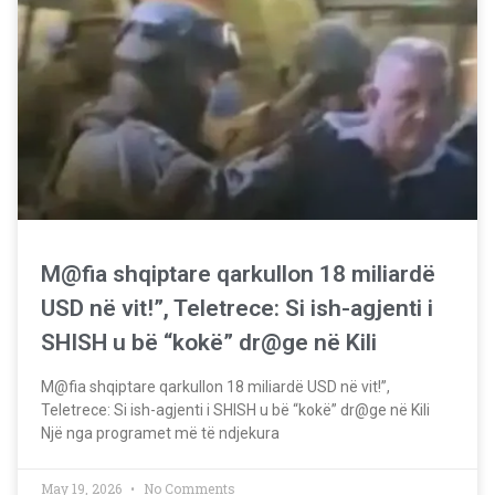
M@fia shqiptare qarkullon 18 miliardë
USD në vit!”, Teletrece: Si ish-agjenti i
SHISH u bë “kokë” dr@ge në Kili
M@fia shqiptare qarkullon 18 miliardë USD në vit!”,
Teletrece: Si ish-agjenti i SHISH u bë “kokë” dr@ge në Kili
Një nga programet më të ndjekura
May 19, 2026
No Comments