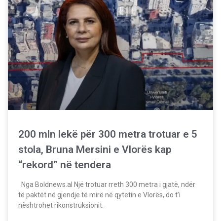
200 mln lekë për 300 metra trotuar e 5
stola, Bruna Mersini e Vlorës kap
“rekord” në tendera
Nga Boldnews.al Një trotuar rreth 300 metra i gjatë, ndër
të paktët në gjendje të mirë në qytetin e Vlorës, do t’i
nështrohet rikonstruksionit.