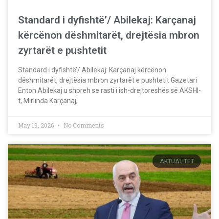
Standard i dyfishtë’/ Abilekaj: Karçanaj
kërcënon dëshmitarët, drejtësia mbron
zyrtarët e pushtetit
Standard i dyfishtë’/ Abilekaj: Karçanaj kërcënon
dëshmitarët, drejtësia mbron zyrtarët e pushtetit Gazetari
Enton Abilekaj u shpreh se rasti i ish-drejtoreshës së AKSHI-
t, Mirlinda Karçanaj,
May 19, 2026
No Comments
AKTUALITET