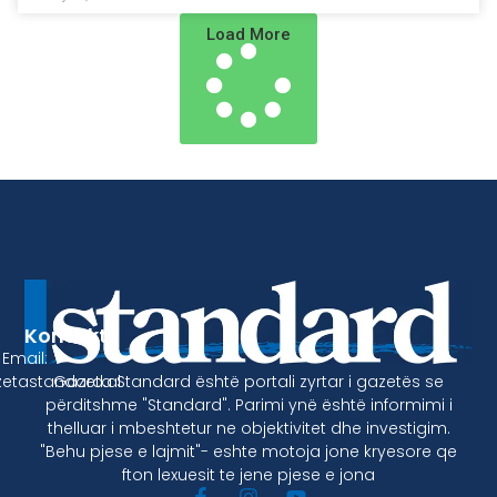
Load More
Kontakt
Email:
Gazeta Standard është portali zyrtar i gazetës se
etastandard.al
përditshme "Standard". Parimi ynë është informimi i
thelluar i mbeshtetur ne objektivitet dhe investigim.
"Behu pjese e lajmit"- eshte motoja jone kryesore qe
fton lexuesit te jene pjese e jona