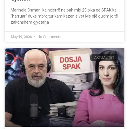
Marinela Osmani ka nxjerrë në pah mbi 20 pika që SPAK ka
“harruar” duke mbrojtur kamikazen e vet Me një guxim jo të
zakonshëm gjyqtarja
May 19, 2026
No Comments
AKTUALITET