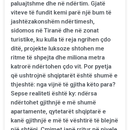
paluajtshme dhe në ndërtim. Gjatë
viteve të fundit kemi parë një bum të
jashtëzakonshëm ndërtimesh,
sidomos në Tiranë dhe në zonat
turistike, ku kulla të reja ngrihen çdo
ditë, projekte luksoze shtohen me
ritme të shpejta dhe miliona metra
katrorë ndërtohen çdo vit. Por pyetja
që ushtrojnë shqiptarët është shumë e
thjeshtë: nga vijnë të gjitha këto para?
Sepse realiteti është ky: ndërsa
ndërtohet gjithnjë e më shumë
apartamente, qytetarët shqiptarë e
kanë gjithnjë e më të vështirë të blejnë
një shtëpi. Çmimet janë rritur në nivele