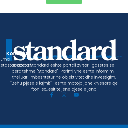
Kontakt
Email:
Gazeta Standard është portali zyrtar i gazetës se
etastandard.al
përditshme "Standard". Parimi ynë është informimi i
thelluar i mbeshtetur ne objektivitet dhe investigim.
"Behu pjese e lajmit"- eshte motoja jone kryesore qe
fton lexuesit te jene pjese e jona