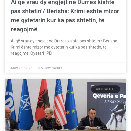
Ai që vrau dy engjëjt në Durrës kishte
pas shtetin’/ Berisha: Krimi është mizor
me qytetarin kur ka pas shtetin, të
reagojmë
Ai që vrau dy engjëjt në Durrës kishte pas shtetin’/ Berisha:
Krimi është mizor me qytetarin kur ka pas shtetin, të
reagojmë Kryetari i PD,
May 15, 2026
No Comments
AKTUALITET