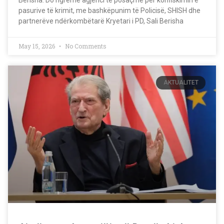
Berisha: Do ngremë agjenci të posaçme për konfiskimin e
pasurive të krimit, me bashkëpunim të Policisë, SHISH dhe
partnerëve ndërkombëtarë Kryetari i PD, Sali Berisha
May 15, 2026
No Comments
AKTUALITET