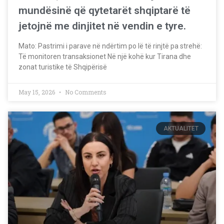
mundësinë që qytetarët shqiptarë të
jetojnë me dinjitet në vendin e tyre.
Mato: Pastrimi i parave në ndërtim po lë të rinjtë pa strehë:
Të monitoren transaksionet Në një kohë kur Tirana dhe
zonat turistike të Shqipërisë
May 15, 2026
No Comments
AKTUALITET