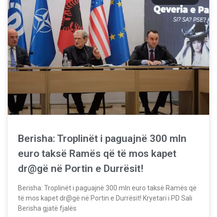
Berisha: Troplinët i paguajnë 300 mln
euro taksë Ramës që të mos kapet
dr@gë në Portin e Durrësit!
Berisha: Troplinët i paguajnë 300 mln euro taksë Ramës që
të mos kapet dr@gë në Portin e Durrësit! Kryetari i PD Sali
Berisha gjatë fjalës