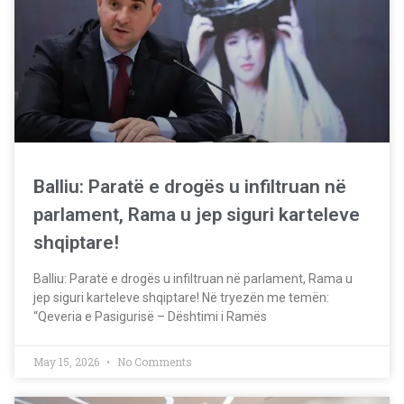
Balliu: Paratë e drogës u infiltruan në
parlament, Rama u jep siguri karteleve
shqiptare!
Balliu: Paratë e drogës u infiltruan në parlament, Rama u
jep siguri karteleve shqiptare! Në tryezën me temën:
“Qeveria e Pasigurisë – Dështimi i Ramës
May 15, 2026
No Comments