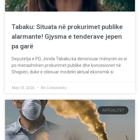
Tabaku: Situata në prokurimet publike
alarmante! Gjysma e tenderave jepen
pa garë
Deputetja e PD, Jorida Tabaku ka denoncuar mënyrën se si
po menaxhohen prokurimet publike dhe koncesionet në
Shqipëri, duke e cilësuar modelin aktual ekonomik si
May 15, 2026
No Comments
AKTUALITET