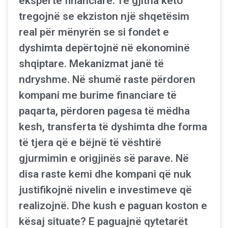
ekspertë financiarë. Të gjitha këto
tregojnë se ekziston një shqetësim
real për mënyrën se si fondet e
dyshimta depërtojnë në ekonominë
shqiptare. Mekanizmat janë të
ndryshme. Në shumë raste përdoren
kompani me burime financiare të
paqarta, përdoren pagesa të mëdha
kesh, transferta të dyshimta dhe forma
të tjera që e bëjnë të vështirë
gjurmimin e origjinës së parave. Në
disa raste kemi dhe kompani që nuk
justifikojnë nivelin e investimeve që
realizojnë. Dhe kush e paguan koston e
kësaj situate? E paguajnë qytetarët