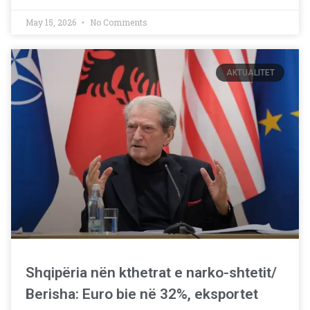
May 15, 2026
No Comments
AKTUALITET
Shqipëria nën kthetrat e narko-shtetit/
Berisha: Euro bie në 32%, eksportet