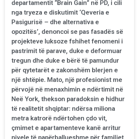
departamentit “Brain Gain” në PD, i cili
nga tryeza e diskutimit ‘Qeveria e
Pasigurisë – dhe alternativa e
opozitës’, denoncoi se pas fasadës së
projekteve luksoze fshihet fenomeni i
pastrimit të parave, duke e deformuar
tregun dhe duke e bërë të pamundur
për qytetarët e zakonshëm blerjen e
një shtëpie. Mato, një profesionist me
përvojë në menaxhimin e ndërtimit në
Neë York, thekson paradoksin e hidhur
të realitetit shqiptar: ndërsa miliona
metra katrorë ndërtohen çdo vit,
çmimet e apartamenteve kanë arritur
nivele të papërballueshme për familjet