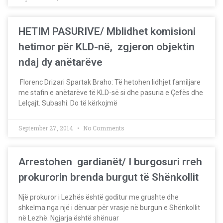
HETIM PASURIVE/ Mblidhet komisioni
hetimor për KLD-në, zgjeron objektin
ndaj dy anëtarëve
Florenc Drizari Spartak Braho: Të hetohen lidhjet familjare
me stafin e anëtarëve të KLD-së si dhe pasuria e Çefës dhe
Lelçajt. Subashi: Do të kërkojmë
September 27, 2014
No Comments
Arrestohen gardianët/ I burgosuri rreh
prokurorin brenda burgut të Shënkollit
Një prokuror i Lezhës është goditur me grushte dhe
shkelma nga një i dënuar për vrasje në burgun e Shënkollit
në Lezhë. Ngjarja është shënuar