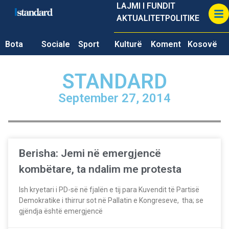
LAJMI I FUNDIT
AKTUALITET
POLITIKE
Bota
Sociale
Sport
Kulturë
Koment
Kosovë
STANDARD
September 27, 2014
Berisha: Jemi në emergjencë
kombëtare, ta ndalim me protesta
Ish kryetari i PD-së në fjalën e tij para Kuvendit të Partisë
Demokratike i thirrur sot në Pallatin e Kongreseve, tha; se
gjëndja është emergjencë