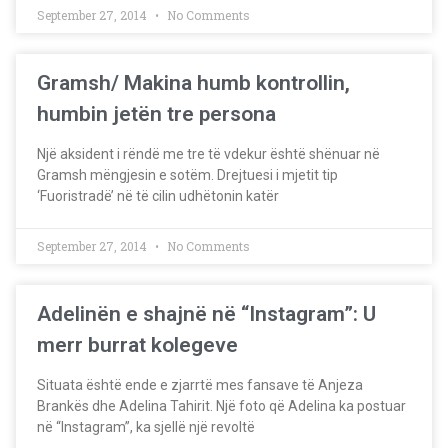
September 27, 2014
No Comments
Gramsh/ Makina humb kontrollin,
humbin jetën tre persona
Një aksident i rëndë me tre të vdekur është shënuar në
Gramsh mëngjesin e sotëm. Drejtuesi i mjetit tip
‘Fuoristradë’ në të cilin udhëtonin katër
September 27, 2014
No Comments
Adelinën e shajnë në “Instagram”: U
merr burrat kolegeve
Situata është ende e zjarrtë mes fansave të Anjeza
Brankës dhe Adelina Tahirit. Një foto që Adelina ka postuar
në “Instagram”, ka sjellë një revoltë