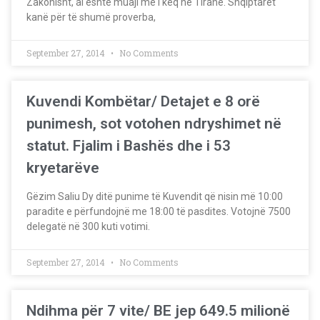
Zakonisht, ai është muaji më i keq në Tiranë. Shqiptarët
kanë për të shumë proverba,
September 27, 2014
No Comments
Kuvendi Kombëtar/ Detajet e 8 orë
punimesh, sot votohen ndryshimet në
statut. Fjalim i Bashës dhe i 53
kryetarëve
Gëzim Saliu Dy ditë punime të Kuvendit që nisin më 10:00
paradite e përfundojnë me 18:00 të pasdites. Votojnë 7500
delegatë në 300 kuti votimi.
September 27, 2014
No Comments
Ndihma për 7 vite/ BE jep 649.5 milionë