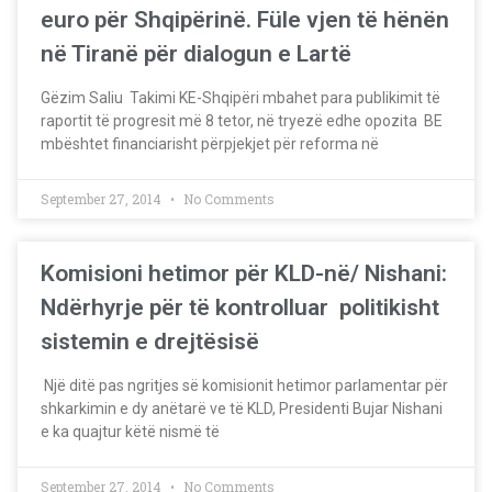
euro për Shqipërinë. Füle vjen të hënën
në Tiranë për dialogun e Lartë
Gëzim Saliu Takimi KE-Shqipëri mbahet para publikimit të
raportit të progresit më 8 tetor, në tryezë edhe opozita BE
mbështet financiarisht përpjekjet për reforma në
September 27, 2014
No Comments
Komisioni hetimor për KLD-në/ Nishani:
Ndërhyrje për të kontrolluar politikisht
sistemin e drejtësisë
Një ditë pas ngritjes së komisionit hetimor parlamentar për
shkarkimin e dy anëtarë ve të KLD, Presidenti Bujar Nishani
e ka quajtur këtë nismë të
September 27, 2014
No Comments