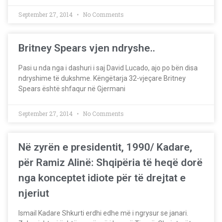
September 27, 2014
No Comments
Britney Spears vjen ndryshe..
P​asi u nda nga i dashuri i saj David Lucado, ajo po bën disa
ndryshime të dukshme. Këngëtarja 32-vjeçare Britney
Spears është shfaqur në Gjermani
September 27, 2014
No Comments
Në zyrën e presidentit, 1990/ Kadare,
për Ramiz Alinë: Shqipëria të heqë dorë
nga konceptet idiote për të drejtat e
njeriut
Ismail Kadare Shkurti erdhi edhe më i ngrysur se janari.