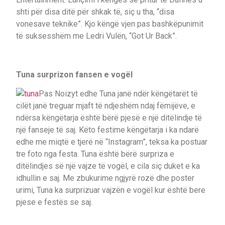
shti për disa ditë për shkak të, siç u tha, “disa
vonesave teknike”. Kjo këngë vjen pas bashkëpunimit
të suksesshëm me Ledri Vulën, “Got Ur Back”.
Tuna surprizon fansen e vogël
Pas Noizyt edhe Tuna janë ndër këngëtarët të
cilët janë treguar mjaft të ndjeshëm ndaj fëmijëve, e
ndërsa këngëtarja është bërë pjesë e një ditëlindje të
një fanseje të saj. Këto festime këngëtarja i ka ndarë
edhe me miqtë e tjerë në “Instagram”, teksa ka postuar
tre foto nga festa. Tuna është bërë surpriza e
ditëlindjes së një vajze të vogël, e cila siç duket e ka
idhullin e saj. Me zbukurime ngjyrë rozë dhe poster
urimi, Tuna ka surprizuar vajzën e vogël kur është bere
pjese e festës se saj.