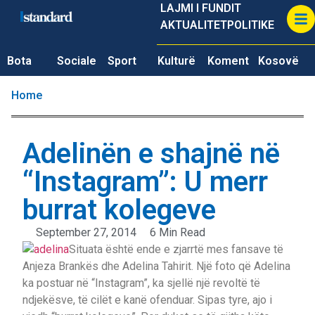
LAJMI I FUNDIT
AKTUALITET
POLITIKE
Bota
Sociale
Sport
Kulturë
Koment
Kosovë
Home
Adelinën e shajnë në
“Instagram”: U merr
burrat kolegeve
September 27, 2014
6 Min Read
Situata është ende e zjarrtë mes fansave të
Anjeza Brankës dhe Adelina Tahirit. Një foto që Adelina
ka postuar në “Instagram”, ka sjellë një revoltë të
ndjekësve, të cilët e kanë ofenduar. Sipas tyre, ajo i