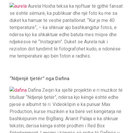
Aurela Hoxha teksa ka njoftuar të gjithë fansat
se është sëmurë, ka publikuar dhe një foto ku me sa
duket ka harruar të veshë pantallonat. “Kur je me 40
temperaturë”, – ka shkruar ajo bashkangjitur fotos, e
ndërsa kjo ka shkaktuar edhe batuta mes miqve dhe
ndjekësve në “Instagram”. Duket se Aurela nuk i
reziston dot tundimit të fotografohet kudo, e ndonëse
me temperaturë ajo bën foton e radhës.
“Ndjenjë tjetër” nga Dafina
Dafina Zeqiri ka sjellë projektin e ri muzikor të
titulluar “Ndjenjë tjetër”, ndërsa kjo këngë është edhe
pjesë e albumit të ri. Videoklipin e ka punuar Max
Production, kurse muzikën e ka bërë vet këngëtarja në
bashkëpunim me BigBang. Arianit Palaja e ka shkruar
tekstin, derisa kënga është prodhim i Red Box
Entertainment. Lançimi i këngës së pritur të Dafinës u