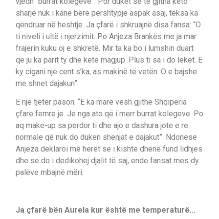
vjedh “burrat kolegeve”. Por duket se të gjitha këto
sharje nuk i kanë bërë përshtypje aspak asaj, teksa ka
qëndruar në heshtje. Ja çfarë i shkruajnë disa fansa: “O
ti niveli i ultë i njerzimit. Po Anjeza Brankës me ja mar
frajerin kuku oj e shkretë. Mir ta ka bo i lumshin duart
që ju ka parit ty dhe kete magjup. Plus ti sa i do lekët. E
ky cigani një cent s’ka, as makinë të vetën. O e bajshe
me shnet dajakun”.
E një tjetër pason: “E ka marë vesh gjithë Shqipëria
çfarë femre je. Je nga ato që i merr burrat kolegeve. Po
aq make-up sa perdor ti dhe ajo e dashura jote e re
normale që nuk do duken shenjat e dajakut”. Ndonëse
Anjeza deklaroi më herët se i kishte dhënë fund lidhjes
dhe se do i dedikohej djalit të saj, ende fansat mes dy
palëve mbajnë mëri.
Ja çfarë
bën Aurela kur është me temperaturë…