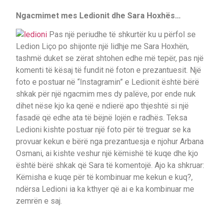
Ngacmimet mes Ledionit dhe Sara Hoxhës…
Pas një periudhe të shkurtër ku u përfol se
Ledion Liço po shijonte një lidhje me Sara Hoxhën,
tashmë duket se zërat shtohen edhe më tepër, pas një
komenti të kësaj të fundit në foton e prezantuesit. Një
foto e postuar në “Instagramin” e Ledionit është bërë
shkak për një ngacmim mes dy palëve, por ende nuk
dihet nëse kjo ka qenë e ndierë apo thjeshtë si një
fasadë që edhe ata të bëjnë lojën e radhës. Teksa
Ledioni kishte postuar një foto për të treguar se ka
provuar kekun e bërë nga prezantuesja e njohur Arbana
Osmani, ai kishte veshur një këmishë të kuqe dhe kjo
është bërë shkak që Sara të komentojë. Ajo ka shkruar:
Këmisha e kuqe për të kombinuar me kekun e kuq?,
ndërsa Ledioni ia ka kthyer që ai e ka kombinuar me
zemrën e saj.