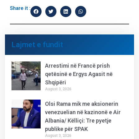
Share it :
Lajmet e fundit
Arrestimi në Francë prish
qetësinë e Ergys Agasit në
Shqipëri
August 3, 2026
Olsi Rama mik me aksionerin
venezuelian në kazinonë e Air
Albania/ Këlliçi: Tre pyetje
publike për SPAK
August 3, 2026