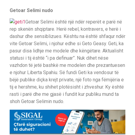
Getoar Selimi nudo
​Getoar Selimi është një ndër reperët e parë në
rep skenën shqiptare. Herë rebel, kontravers, e herë i
dashur dhe sensiblizues. Kështu na është shfaqur ndër
vite Getoar Selimi, i njohur edhe si Geto Geasy. Geti, ka
pasur disa lidhje me modele dhe këngëtare. Aktualisht
statusi i tij është “i pa definuar”. Nuk dihet nëse
vazhdon të jetë bashkë me modelen dhe prezantuesen
e njohur Liberta Spahiu. Së fundi Geti ka vendosur të
bëjë publike diçka krejt private, një foto nga fëmijëria e
tij e hershme, ku shihet plotësisht i zhveshur. Ky është
rasti i parë dhe me gjasë i fundit kur publiku mund ta
shoh Getoar Selimin nudo.