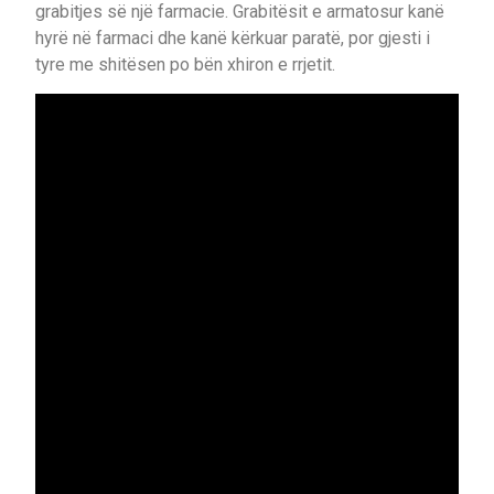
grabitjes së një farmacie. Grabitësit e armatosur kanë
hyrë në farmaci dhe kanë kërkuar paratë, por gjesti i
tyre me shitësen po bën xhiron e rrjetit.