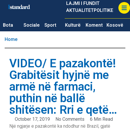
LAJMI I FUNDIT
AKTUALITET
POLITIKE
Bota
Sociale
Sport
Kulturë
Koment
Kosovë
Home
VIDEO/ E pazakontë!
Grabitësit hyjnë me
armë në farmaci,
puthin në ballë
shitësen: Rri e qetë…
October 17, 2019
No Comments
6 Min Read
Një ngjarje e pazakontë ka ndodhur në Brazil, gjatë