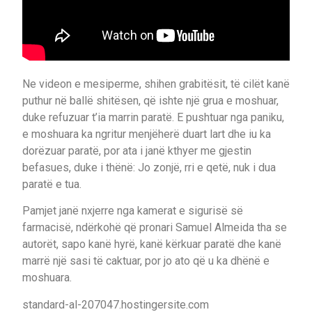
Ne videon e mesiperme, shihen grabitësit, të cilët kanë
puthur në ballë shitësen, që ishte një grua e moshuar,
duke refuzuar t’ia marrin paratë. E pushtuar nga paniku,
e moshuara ka ngritur menjëherë duart lart dhe iu ka
dorëzuar paratë, por ata i janë kthyer me gjestin
befasues, duke i thënë: Jo zonjë, rri e qetë, nuk i dua
paratë e tua.
Pamjet janë nxjerre nga kamerat e sigurisë së
farmacisë, ndërkohë që pronari Samuel Almeida tha se
autorët, sapo kanë hyrë, kanë kërkuar paratë dhe kanë
marrë një sasi të caktuar, por jo ato që u ka dhënë e
moshuara.
standard-al-207047.hostingersite.com