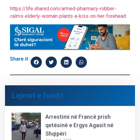
https://life.shared.com/armed-pharmacy-robber-
calms-elderly-woman-plants-a-kiss-on-her-forehead
Share it :
Lajmet e fundit
Arrestimi në Francë prish
qetësinë e Ergys Agasit në
Shqipëri