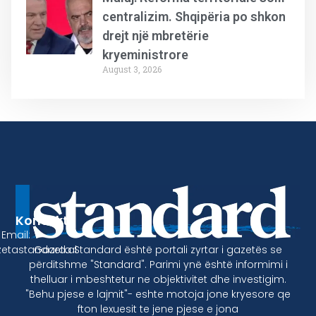
centralizim. Shqipëria po shkon
drejt një mbretërie
kryeministrore
August 3, 2026
Kontakt
Email:
Gazeta Standard është portali zyrtar i gazetës se
etastandard.al
përditshme "Standard". Parimi ynë është informimi i
thelluar i mbeshtetur ne objektivitet dhe investigim.
"Behu pjese e lajmit"- eshte motoja jone kryesore qe
fton lexuesit te jene pjese e jona