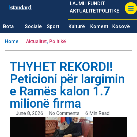
LAJMI I FUNDIT
AKTUALITET
POLITIKE
Bota
Sociale
Sport
Kulturë
Koment
Kosovë
Home
Aktualitet
,
Politikë
THYHET REKORDI!
Peticioni për largimin
e Ramës kalon 1.7
milionë firma
June 8, 2026
No Comments
6 Min Read