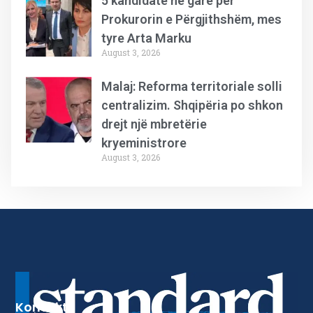
5 kandidatë në garë për
Prokurorin e Përgjithshëm, mes
tyre Arta Marku
August 3, 2026
Malaj: Reforma territoriale solli
centralizim. Shqipëria po shkon
drejt një mbretërie
kryeministrore
August 3, 2026
Kontakt