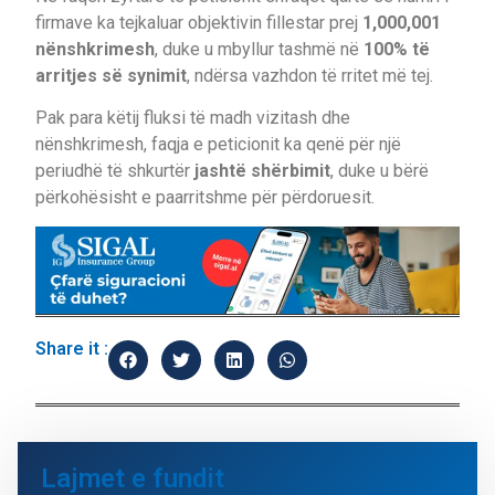
firmave ka tejkaluar objektivin fillestar prej
1,000,001
nënshkrimesh
, duke u mbyllur tashmë në
100% të
arritjes së synimit
, ndërsa vazhdon të rritet më tej.
Pak para këtij fluksi të madh vizitash dhe
nënshkrimesh, faqja e peticionit ka qenë për një
periudhë të shkurtër
jashtë shërbimit
, duke u bërë
përkohësisht e paarritshme për përdoruesit.
Share it :
Lajmet e fundit