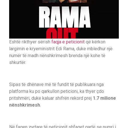
Eshtë rikthyer sërish
faqja e peticionit
që kërkon
largimin e kryeministrit Edi Rama, duke mbledhur një
numër të madh nënshkrimesh brenda një kohe të
shkurtër.
Sipas të dhënave më të fundit të publikuara nga
platforma ku po qarkullon peticioni, ka thyer çdo
pritshmëri, duke kaluar shifrën rekord prej
1.7 milione
nënshkrimesh
.
Në faqen zyrtare të peticionit shfaqet qartë se numri i