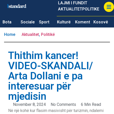
LAJMI I FUNDIT
AKTUALITET
POLITIKE
Bota
Sociale
Sport
Kulturë
Koment
Kosovë
Home
Aktualitet
,
Politikë
Thithim kancer!
VIDEO-SKANDALI/
Arta Dollani e pa
interesuar për
mjedisin
November 8, 2024
No Comments
6 Min Read
Në një kohë kur flasim masivisht për turizmin, ndalemi