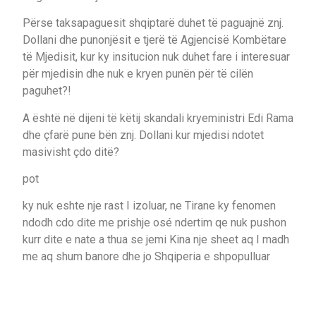
Përse taksapaguesit shqiptarë duhet të paguajnë znj.
Dollani dhe punonjësit e tjerë të Agjencisë Kombëtare
të Mjedisit, kur ky insitucion nuk duhet fare i interesuar
për mjedisin dhe nuk e kryen punën për të cilën
paguhet?!
A është në dijeni të këtij skandali kryeministri Edi Rama
dhe çfarë pune bën znj. Dollani kur mjedisi ndotet
masivisht çdo ditë?
pot
ky nuk eshte nje rast I izoluar, ne Tirane ky fenomen
ndodh cdo dite me prishje osé ndertim qe nuk pushon
kurr dite e nate a thua se jemi Kina nje sheet aq I madh
me aq shum banore dhe jo Shqiperia e shpopulluar