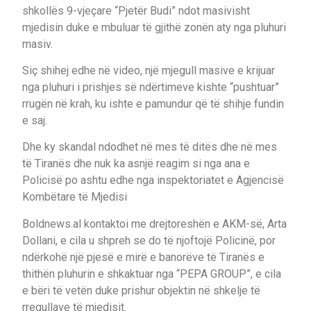
shkollës 9-vjeçare “Pjetër Budi” ndot masivisht
mjedisin duke e mbuluar të gjithë zonën aty nga pluhuri
masiv.
Siç shihej edhe në video, një mjegull masive e krijuar
nga pluhuri i prishjes së ndërtimeve kishte “pushtuar”
rrugën në krah, ku ishte e pamundur që të shihje fundin
e saj.
Dhe ky skandal ndodhet në mes të ditës dhe në mes
të Tiranës dhe nuk ka asnjë reagim si nga ana e
Policisë po ashtu edhe nga inspektoriatet e Agjencisë
Kombëtare të Mjedisi
Boldnews.al kontaktoi me drejtoreshën e AKM-së, Arta
Dollani, e cila u shpreh se do të njoftojë Policinë, por
ndërkohë një pjesë e mirë e banorëve të Tiranës e
thithën pluhurin e shkaktuar nga “PEPA GROUP”, e cila
e bëri të vetën duke prishur objektin në shkelje të
rregullave të mjedisit.