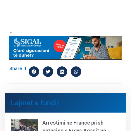
E
Share it :
Lajmet e fundit
Arrestimi në Francë prish
qetësinë e Ergys Agasit në