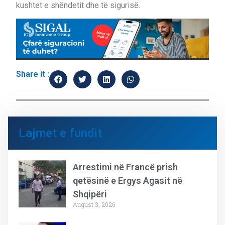
kushtet e shëndetit dhe të sigurisë.
Share it :
Lajmet e fundit
Arrestimi në Francë prish
qetësinë e Ergys Agasit në
Shqipëri
August 3, 2026