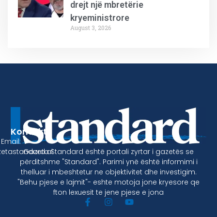
drejt një mbretërie
kryeministrore
August 3, 2026
Kontakt
Email:
Gazeta Standard është portali zyrtar i gazetës se
etastandard.al
përditshme "Standard". Parimi ynë është informimi i
thelluar i mbeshtetur ne objektivitet dhe investigim.
"Behu pjese e lajmit"- eshte motoja jone kryesore qe
fton lexuesit te jene pjese e jona