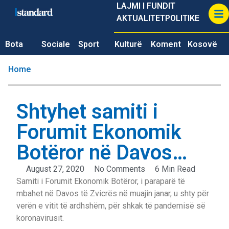
LAJMI I FUNDIT
AKTUALITET
POLITIKE
Bota
Sociale
Sport
Kulturë
Koment
Kosovë
Home
Shtyhet samiti i
Forumit Ekonomik
Botëror në Davos…
August 27, 2020
No Comments
6 Min Read
Samiti i Forumit Ekonomik Botëror, i paraparë të
mbahet në Davos të Zvicrës në muajin janar, u shty për
verën e vitit të ardhshëm, për shkak të pandemisë së
koronavirusit.