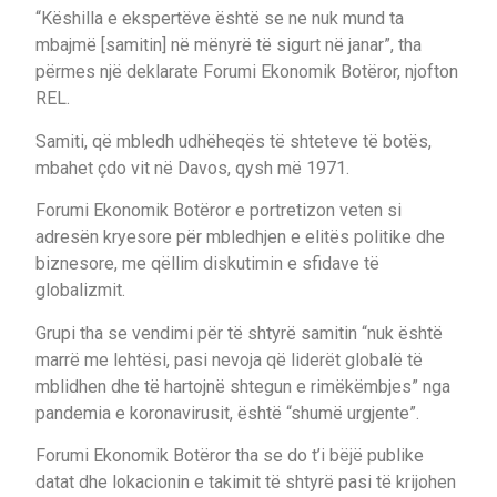
“Këshilla e ekspertëve është se ne nuk mund ta
mbajmë [samitin] në mënyrë të sigurt në janar”, tha
përmes një deklarate Forumi Ekonomik Botëror, njofton
REL.
Samiti, që mbledh udhëheqës të shteteve të botës,
mbahet çdo vit në Davos, qysh më 1971.
Forumi Ekonomik Botëror e portretizon veten si
adresën kryesore për mbledhjen e elitës politike dhe
biznesore, me qëllim diskutimin e sfidave të
globalizmit.
Grupi tha se vendimi për të shtyrë samitin “nuk është
marrë me lehtësi, pasi nevoja që liderët globalë të
mblidhen dhe të hartojnë shtegun e rimëkëmbjes” nga
pandemia e koronavirusit, është “shumë urgjente”.
Forumi Ekonomik Botëror tha se do t’i bëjë publike
datat dhe lokacionin e takimit të shtyrë pasi të krijohen