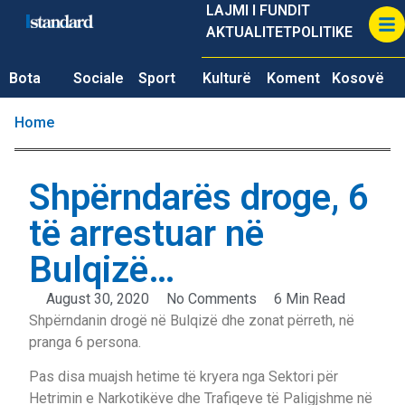
LAJMI I FUNDIT
AKTUALITET
POLITIKE
Bota
Sociale
Sport
Kulturë
Koment
Kosovë
Home
Shpërndarës droge, 6
të arrestuar në
Bulqizë…
August 30, 2020
No Comments
6 Min Read
Shpërndanin drogë në Bulqizë dhe zonat përreth, në
pranga 6 persona.
Pas disa muajsh hetime të kryera nga Sektori për
Hetrimin e Narkotikëve dhe Trafiqeve të Paligjshme në