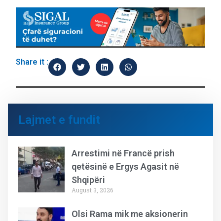
Share it :
Lajmet e fundit
Arrestimi në Francë prish
qetësinë e Ergys Agasit në
Shqipëri
August 3, 2026
Olsi Rama mik me aksionerin