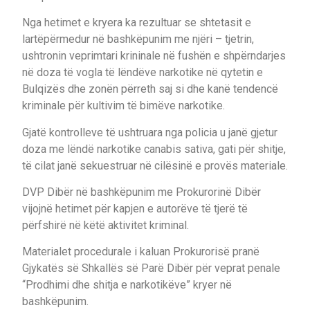
Nga hetimet e kryera ka rezultuar se shtetasit e
lartëpërmedur në bashkëpunim me njëri – tjetrin,
ushtronin veprimtari krininale në fushën e shpërndarjes
në doza të vogla të lëndëve narkotike në qytetin e
Bulqizës dhe zonën përreth saj si dhe kanë tendencë
kriminale për kultivim të bimëve narkotike.
Gjatë kontrolleve të ushtruara nga policia u janë gjetur
doza me lëndë narkotike canabis sativa, gati për shitje,
të cilat janë sekuestruar në cilësinë e provës materiale.
DVP Dibër në bashkëpunim me Prokurorinë Dibër
vijojnë hetimet për kapjen e autorëve të tjerë të
përfshirë në këtë aktivitet kriminal.
Materialet procedurale i kaluan Prokurorisë pranë
Gjykatës së Shkallës së Parë Dibër për veprat penale
“Prodhimi dhe shitja e narkotikëve” kryer në
bashkëpunim.