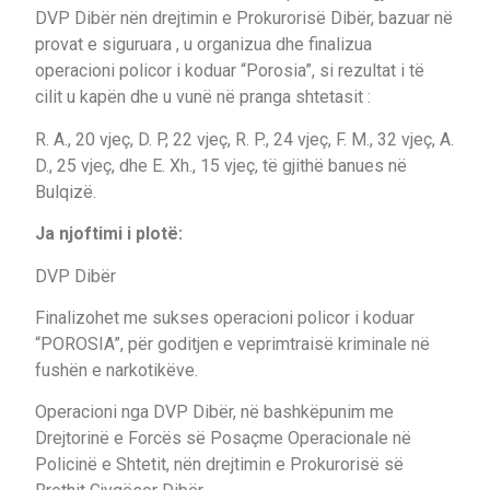
DVP Dibër nën drejtimin e Prokurorisë Dibër, bazuar në
provat e siguruara , u organizua dhe finalizua
operacioni policor i koduar “Porosia”, si rezultat i të
cilit u kapën dhe u vunë në pranga shtetasit :
R. A., 20 vjeç, D. P, 22 vjeç, R. P., 24 vjeç, F. M., 32 vjeç, A.
D., 25 vjeç, dhe E. Xh., 15 vjeç, të gjithë banues në
Bulqizë.
Ja njoftimi i plotë:
DVP Dibër
Finalizohet me sukses operacioni policor i koduar
“POROSIA”, për goditjen e veprimtraisë kriminale në
fushën e narkotikëve.
Operacioni nga DVP Dibër, në bashkëpunim me
Drejtorinë e Forcës së Posaçme Operacionale në
Policinë e Shtetit, nën drejtimin e Prokurorisë së