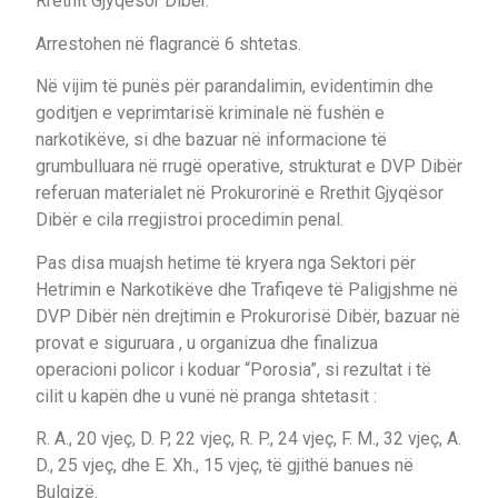
Rrethit Gjyqësor Dibër.
Arrestohen në flagrancë 6 shtetas.
Në vijim të punës për parandalimin, evidentimin dhe
goditjen e veprimtarisë kriminale në fushën e
narkotikëve, si dhe bazuar në informacione të
grumbulluara në rrugë operative, strukturat e DVP Dibër
referuan materialet në Prokurorinë e Rrethit Gjyqësor
Dibër e cila rregjistroi procedimin penal.
Pas disa muajsh hetime të kryera nga Sektori për
Hetrimin e Narkotikëve dhe Trafiqeve të Paligjshme në
DVP Dibër nën drejtimin e Prokurorisë Dibër, bazuar në
provat e siguruara , u organizua dhe finalizua
operacioni policor i koduar “Porosia”, si rezultat i të
cilit u kapën dhe u vunë në pranga shtetasit :
R. A., 20 vjeç, D. P, 22 vjeç, R. P., 24 vjeç, F. M., 32 vjeç, A.
D., 25 vjeç, dhe E. Xh., 15 vjeç, të gjithë banues në
Bulqizë.