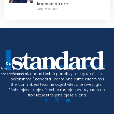
kryeministrore
August 3, 2026
Kontakt
Email:
Gazeta Standard është portali zyrtar i gazetës se
etastandard.al
përditshme "Standard". Parimi ynë është informimi i
thelluar i mbeshtetur ne objektivitet dhe investigim.
"Behu pjese e lajmit"- eshte motoja jone kryesore qe
fton lexuesit te jene pjese e jona