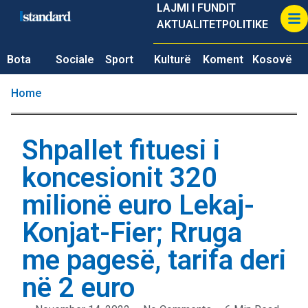
LAJMI I FUNDIT
AKTUALITET
POLITIKE
Bota
Sociale
Sport
Kulturë
Koment
Kosovë
Home
Shpallet fituesi i
koncesionit 320
milionë euro Lekaj-
Konjat-Fier; Rruga
me pagesë, tarifa deri
në 2 euro