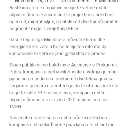
November 14, 2022
No Comments
6 Min Read
Bashkimi i tetë kompanive në një të vetme është
shpallur fitues i koncesionit të projektimin, ndërtimit
operimit, mirëmbajtjes, rehabilitimit dhe transferimit të
segmentit rrugor Lekaj-Konjat-Fier.
Gara e hapur nga Ministria e Infrastrukturës dhe
Energjisë këtë verë u bë në të njëjtën ditë me dy
koncesione të tjera që janë gjithashtu në proces.
Sipas publikimit në buletinin e Agjencisë ë Prokurimit
Publik kompania e përbashkët ishte e vetmja që mori
pjesë në procedurën e prokurimit dhe teksa qeveria
llogariste që vlera e përafërt që do të ofrohej për këtë
rrugë të ishte 317 milionë euro, kompania është
shpallur fituese me një vlerë 320 milionë euro pa
TVSH.
Nuk është e qartë se cila është oferta që ka bërë
kompania e shpallur fituese pasi kjo do të shihet me