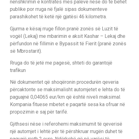
nënshkrimin e kontratës mes palëve nëse do të bëhet
publike por rruga në fjalë sipas dokumenteve
parashikohet të ketë një gjatësi 46 kilometra.
Gjurma e kësaj rruge fillon pranë zonës së Luzit të
vogël (Lekaj) me mbarimin e aksit Kashar – Lekaj dhe
përfundon në fillimin e Bypassit të Fierit (pranë zonës
së Mbrostarit).
Rruga do të jetë me pagesë, shteti do garantojë
trafikun
Në dokumentet që shoqëronin procedurën qeveria
përcaktonte se maksimalisht automjetet e lehta do të
paguajnë 0,04065 eur/km që është niveli maksimal.
Kompania fituese mbetet e paqartë sesa ka ofruar në
propozimin e saj për tarifë.
Gjithsesi nëse i referohemi maksimumit të qeverisë
një automjet i lehtë për të përshkruar rrugën duhet të
paguajë rreth 2 euro. Ndërkohë që në varësi të