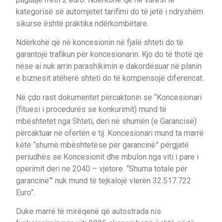
kategorisë së automjetet tarifimi do të jetë i ndryshëm
sikurse është praktika ndërkombëtare.
Ndërkohë që në koncesionin në fjalë shteti do të
garantojë trafikun për koncesionarin. Kjo do të thotë që
nëse ai nuk arrin parashikimin e dakordësuar në planin
e biznesit atëherë shteti do të kompensojë diferencat.
Në çdo rast dokumentet përcaktonin se “Koncesionari
(fituesi i procedurës se konkurimit) mund të
mbështetet nga Shteti, deri në shumën (e Garancisë)
përcaktuar në ofertën e tij. Koncesionari mund ta marrë
këtë “shumë mbështetëse për garancinë” përgjatë
periudhës se Koncesionit dhe mbulon nga viti i pare i
operimit deri ne 2040 – vjetore. “Shuma totale për
garancinë”’ nuk mund të tejkalojë vlerën 32.517.722
Euro”.
Duke marrë të mirëqenë që autostrada nis