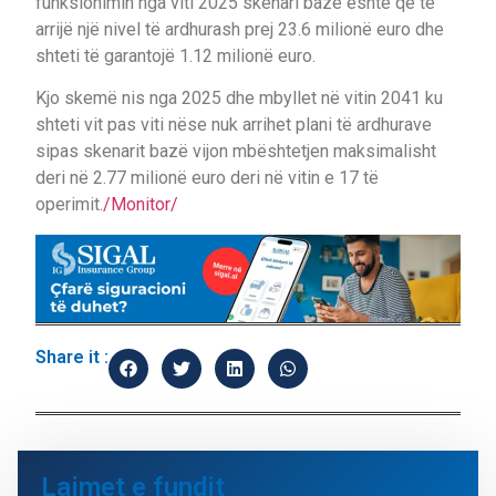
funksionimin nga viti 2025 skenari bazë është që të
arrijë një nivel të ardhurash prej 23.6 milionë euro dhe
shteti të garantojë 1.12 milionë euro.
Kjo skemë nis nga 2025 dhe mbyllet në vitin 2041 ku
shteti vit pas viti nëse nuk arrihet plani të ardhurave
sipas skenarit bazë vijon mbështetjen maksimalisht
deri në 2.77 milionë euro deri në vitin e 17 të
operimit.
/Monitor/
Share it :
Lajmet e fundit