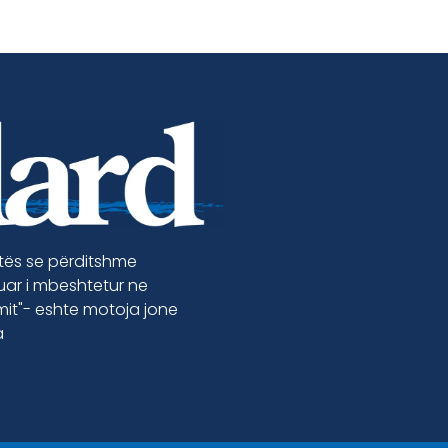
etës se përditshme
luar i mbeshtetur ne
jmit"- eshte motoja jone
a