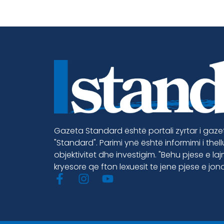
Gazeta Standard është portali zyrtar i gaz
"Standard". Parimi ynë është informimi i thel
objektivitet dhe investigim. "Behu pjese e la
kryesore qe fton lexuesit te jene pjese e jon