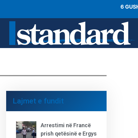
6 GUS
Lajmet e fundit
Arrestimi në Francë
prish qetësinë e Ergys