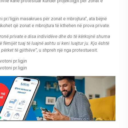
vile kanë protestuar kundër projektligjit për zonat e
pr/ligjin masakrues për zonat e mbrojtura”, ata bëjnë
zikohet që zonat e mbrojtura të kthehen në prova private.
pronë private e disa individëve dhe do të kërkojnë shuma
fëmijët tuaj të luajnë ashtu si keni luajtur ju. Kjo është
përket të gjithëve”
, u shpreh një nga protestuesit.