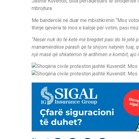
Jashtë Kuvendit, disa përfaqësues të shoqërisë ci
mbrojtura.
Me banderolë në duar me mbishkrimin “Mos votoni 
thirrje qeveria të mos e kalojë për votim, pasi rre
“Nesër nuk do të ketë më bregdet pasi do të jetë 
marramëndëse parash që ta shijoni natyrën tuaj, që 
një masë që shkatërron të ardhmen e kombit, ajo i 