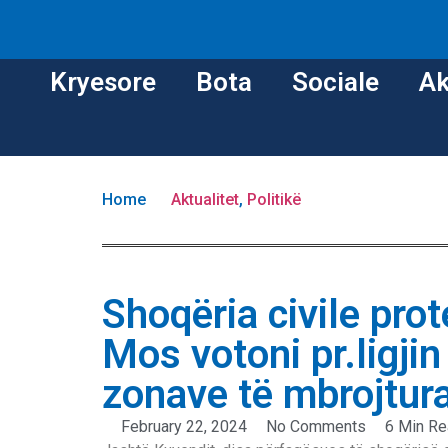
Kryesore
Bota
Sociale
Ak
Home
Aktualitet
,
Politikë
Shoqëria civile pro
Mos votoni pr.ligji
zonave të mbrojtur
February 22, 2024
No Comments
6 Min R