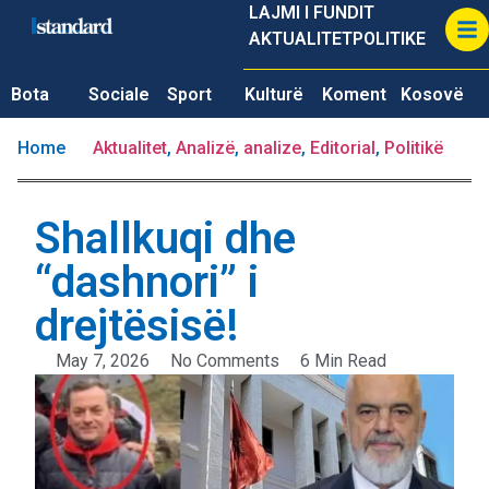
LAJMI I FUNDIT
AKTUALITET
POLITIKE
Bota
Sociale
Sport
Kulturë
Koment
Kosovë
Home
Aktualitet
,
Analizë
,
analize
,
Editorial
,
Politikë
Shallkuqi dhe
“dashnori” i
drejtësisë!
May 7, 2026
No Comments
6 Min Read