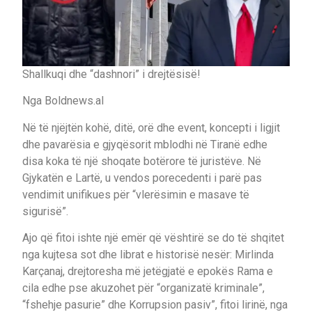
Shallkuqi dhe “dashnori” i drejtësisë!
Nga Boldnews.al
Në të njëjtën kohë, ditë, orë dhe event, koncepti i ligjit
dhe pavarësia e gjyqësorit mblodhi në Tiranë edhe
disa koka të një shoqate botërore të juristëve. Në
Gjykatën e Lartë, u vendos porecedenti i parë pas
vendimit unifikues për “vlerësimin e masave të
sigurisë”.
Ajo që fitoi ishte një emër që vështirë se do të shqitet
nga kujtesa sot dhe librat e historisë nesër: Mirlinda
Karçanaj, drejtoresha më jetëgjatë e epokës Rama e
cila edhe pse akuzohet për “organizatë kriminale”,
“fshehje pasurie” dhe Korrupsion pasiv”, fitoi lirinë, nga