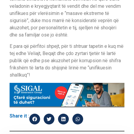
veladonin e kryegjyqtarit të vendit dhe del me vendim
unifikues për vlerësimin e “masave ekstreme të
sigurisë”, duke mos marrë në konsideratë veprën që
akuzohet, por personalitetin e tij, sjelljen në shoqëri
dhe sa familjar ose jo është.
E para që përfitoi shpejt, për ti shtruar tapetin e kuq më
tej edhe Veliajt, Beqajt dhe çdo zyrtari tjetër të lartë
publik që edhe pse akuzohet për korrupsion në shifra
frikshëm të larta do shijojnë lirinë me “unifikuesin
shallkuq”!
Share it :