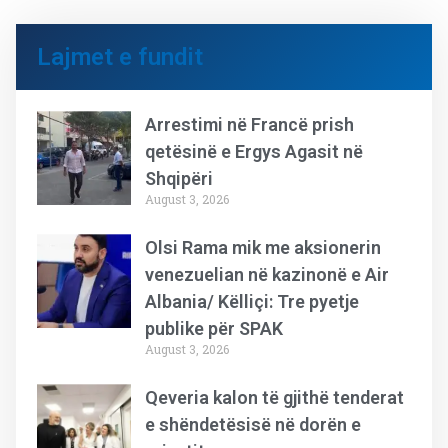
Lajmet e fundit
Arrestimi në Francë prish
qetësinë e Ergys Agasit në
Shqipëri
August 3, 2026
Olsi Rama mik me aksionerin
venezuelian në kazinonë e Air
Albania/ Këlliçi: Tre pyetje
publike për SPAK
August 3, 2026
Qeveria kalon të gjithë tenderat
e shëndetësisë në dorën e