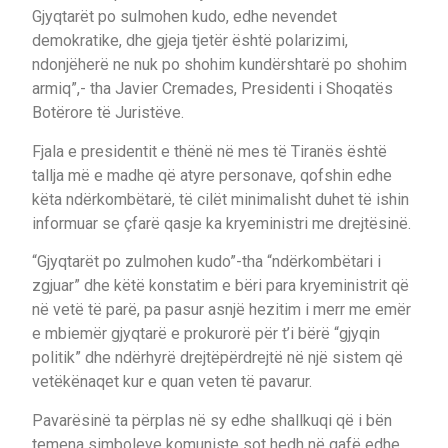
Gjyqtarët po sulmohen kudo, edhe nevendet
demokratike, dhe gjeja tjetër është polarizimi,
ndonjëherë ne nuk po shohim kundërshtarë po shohim
armiq”,- tha Javier Cremades, Presidenti i Shoqatës
Botërore të Juristëve.
Fjala e presidentit e thënë në mes të Tiranës është
tallja më e madhe që atyre personave, qofshin edhe
këta ndërkombëtarë, të cilët minimalisht duhet të ishin
informuar se çfarë qasje ka kryeministri me drejtësinë.
“Gjyqtarët po zulmohen kudo”-tha “ndërkombëtari i
zgjuar” dhe këtë konstatim e bëri para kryeministrit që
në vetë të parë, pa pasur asnjë hezitim i merr me emër
e mbiemër gjyqtarë e prokurorë për t’i bërë “gjyqin
politik” dhe ndërhyrë drejtëpërdrejtë në një sistem që
vetëkënaqet kur e quan veten të pavarur.
Pavarësinë ta përplas në sy edhe shallkuqi që i bën
temena simboleve komuniste sot hedh në qafë edhe