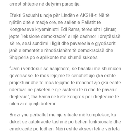
arrest shtëpie në detyrim paraqitje.
Efekti Sadushi u ndje për Lindën e AKSHI-t. Në të
njëtën ditë e madje orë, në sallën e Pallatit të
Kongreseve kryeministri Edi Rama, tërësisht i çliruar,
jepte “leksione demokracie” si një dashnor i drejtësisë
së re, sesi sundimi i ligjit dhe pavarësia e gjyqësorit
janë elementët e rëndësishëm të demokracisë dhe
Shqipëria po e aplikonte me shumë sukses.
“Jam i vendosur se asnjëherë, së bashku me shumicën
qeverisëse, të mos lejojmë të cënohet ajo çka është
projektuar dhe të mos lejojmë të rrënohet ajo çka është
ndërtuar, në paketën e një sistemi të ri dhe të pavarur
drejtësie”, tha Rama në këtë kongres për drejtësinë të
cilën ai e quajti botëror.
Brezi ynë përballet me një situatë më komplekse, ku
duket se autokracitë tashmë po bëhen funksionale dhe
emokracitë po lodhen. Njëri është aksesi tek e vërteta.