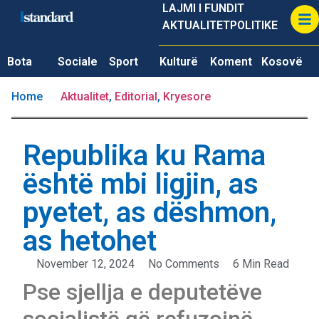
LAJMI I FUNDIT
AKTUALITET
POLITIKE
Bota
Sociale
Sport
Kulturë
Koment
Kosovë
Home
Aktualitet
,
Editorial
,
Kryesore
Republika ku Rama
është mbi ligjin, as
pyetet, as dëshmon,
as hetohet
November 12, 2024
No Comments
6 Min Read
Pse sjellja e deputetëve