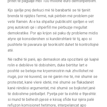
pritet të paguajë mbi 100 milionë euro dëmshpërblim.
Kjo sjellje prej derkuci më të barabartë se të tjerët
brenda të njëjtës fermë, nuk përbën më problem për
vetë Ramën. Ai e ka shpallur publikisht sjelljen e vet
prej autokrati që i shpërfill me përbuzje rregullat
demokratike. Por ajo krijon së paku dy probleme midis
atyre që konsiderohen si kundërshtarë të tij, apo si
pushtete të pavarura që teorikisht duhet të kontrollojnë
atë.
Në radhë të parë, ajo demaskon ata opozitarë që luajnë
rolin e debilëve të dobishëm, duke bërtitur lart e
poshtë se beteja me kryeministrin nuk zhvillohet në
rrugë, por në kuvend; se në garën me të, më shumë se
protestat, kanë vlerë idetë; më shumë se flakadanët
kanë rëndësi argumentat, më shumë se bojkotet janë
të dobishme përballjet. Pyetja për ta është e thjeshtë:
si mund të bëhesh pjesë e kësaj sfide kur njëra palë
refuzon komisionet hetimore, interpelancat apo