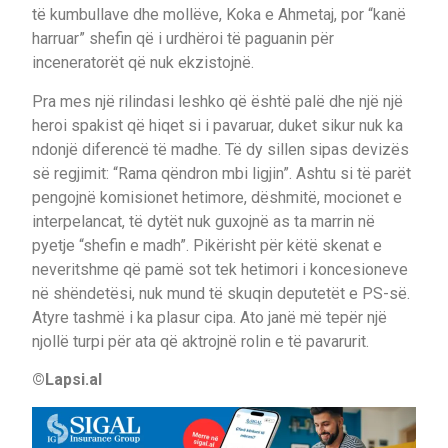
të kumbullave dhe mollëve, Koka e Ahmetaj, por “kanë
harruar” shefin që i urdhëroi të paguanin për
inceneratorët që nuk ekzistojnë.
Pra mes një rilindasi leshko që është palë dhe një një
heroi spakist që hiqet si i pavaruar, duket sikur nuk ka
ndonjë diferencë të madhe. Të dy sillen sipas devizës
së regjimit: “Rama qëndron mbi ligjin”. Ashtu si të parët
pengojnë komisionet hetimore, dëshmitë, mocionet e
interpelancat, të dytët nuk guxojnë as ta marrin në
pyetje “shefin e madh”. Pikërisht për këtë skenat e
neveritshme që pamë sot tek hetimori i koncesioneve
në shëndetësi, nuk mund të skuqin deputetët e PS-së.
Atyre tashmë i ka plasur cipa. Ato janë më tepër një
njollë turpi për ata që aktrojnë rolin e të pavarurit.
©Lapsi.al