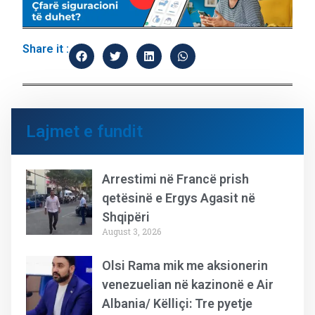
Share it :
Lajmet e fundit
Arrestimi në Francë prish
qetësinë e Ergys Agasit në
Shqipëri
August 3, 2026
Olsi Rama mik me aksionerin
venezuelian në kazinonë e Air
Albania/ Këlliçi: Tre pyetje