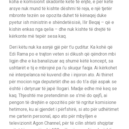
koha e komisionit skadonte këtë të enjte, e për këtë
arsye nuk mund të kishte dëshmi të reja, e një tjetër
mbronte tezën se opozita duhet të kënaqej duke
pyetur ish ministrin e shëndetësisë, Ilir Beqaj – që e
kishin enkas nga qelia – dhe nuk kishte të drejtë të
kërkonte më tepër sesa kaq.
Deri këtu nuk ka asnjë gjë për t’u çuditur. Ka kohë që
Edi Rama po e trajton veten si dikush që qëndron mbi
ligjin dhe e ka banalizuar aq shumë këtë koncept, sa
ushtarët e tij e mbrojnë pa i’u skuqur faqja. Ai kërkohet
në interpelanca në kuvend dhe i injoron ato. Ai thirret
për mocion nga deputetët dhe as do ti’a dijë aspak se
është i detyruar të japë llogari. Madje edhe më keq se
kaq. Thjeshtë me pretendimin se s’më do qejfi, ai
pengon të drejtën e opozitës për të ngritur komisione
hetimore, ku ai gjendet i përfshirë, si ato për udhëtimet
me çarterin personal, apo ato për mbylljen e
televizionit Agon Channel, për të cilin shteti shqiptar