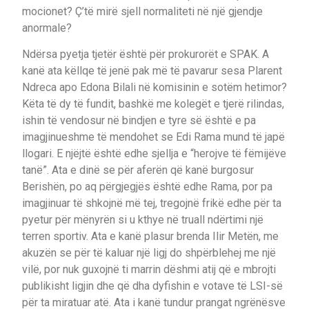
mocionet? Ç’të mirë sjell normaliteti në një gjendje
anormale?
Ndërsa pyetja tjetër është për prokurorët e SPAK. A
kanë ata këllqe të jenë pak më të pavarur sesa Plarent
Ndreca apo Edona Bilali në komisinin e sotëm hetimor?
Këta të dy të fundit, bashkë me kolegët e tjerë rilindas,
ishin të vendosur në bindjen e tyre së është e pa
imagjinueshme të mendohet se Edi Rama mund të japë
llogari. E njëjtë është edhe sjellja e “herojve të fëmijëve
tanë”. Ata e dinë se për aferën që kanë burgosur
Berishën, po aq përgjegjës është edhe Rama, por pa
imagjinuar të shkojnë më tej, tregojnë frikë edhe për ta
pyetur për mënyrën si u kthye në truall ndërtimi një
terren sportiv. Ata e kanë plasur brenda Ilir Metën, me
akuzën se për të kaluar një ligj do shpërblehej me një
vilë, por nuk guxojnë ti marrin dëshmi atij që e mbrojti
publikisht ligjin dhe që dha dyfishin e votave të LSI-së
për ta miratuar atë. Ata i kanë tundur prangat ngrënësve