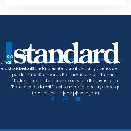
Kontakt
Email:
Gazeta Standard është portali zyrtar i gazetës se
etastandard.al
përditshme "Standard". Parimi ynë është informimi i
thelluar i mbeshtetur ne objektivitet dhe investigim.
"Behu pjese e lajmit"- eshte motoja jone kryesore qe
fton lexuesit te jene pjese e jona