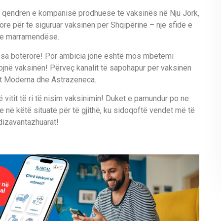
 në qendrën e kompanisë prodhuese të vaksinës në Nju Jork,
ore për të siguruar vaksinën për Shqipërinë – një sfidë e
le marramendëse.
esa botërore! Por ambicia jonë është mos mbetemi
ojnë vaksinën! Përveç kanalit të sapohapur për vaksinën
nat Moderna dhe Astrazeneca.
 vitit të ri të nisim vaksinimin! Duket e pamundur po ne
e në këtë situatë për të gjithë, ku sidoqoftë vendet më të
dizavantazhuarat!