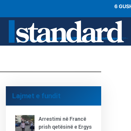
6 GUS
Lajmet e fundit
Arrestimi në Francë
prish qetësinë e Ergys