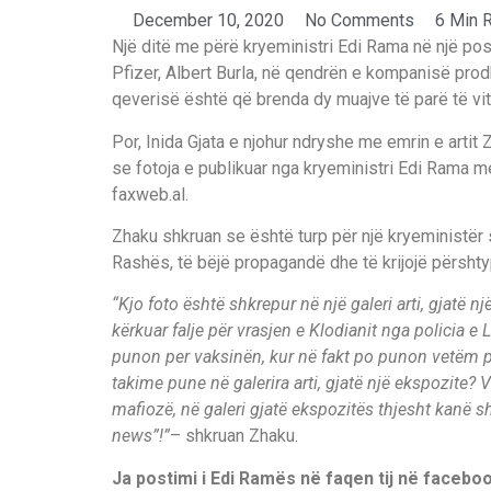
December 10, 2020
No Comments
6 Min 
Një ditë me përë kryeministri Edi Rama në një post
Pfizer, Albert Burla, në qendrën e kompanisë pro
qeverisë është që brenda dy muajve të parë të vitit
Por, Inida Gjata e njohur ndryshe me emrin e artit 
se fotoja e publikuar nga kryeministri Edi Rama me
faxweb.al.
Zhaku shkruan se është turp për një kryeministër se
Rashës, të bëjë propagandë dhe të krijojë përsht
“Kjo foto është shkrepur në një galeri arti, gjatë 
kërkuar falje për vrasjen e Klodianit nga policia e 
punon per vaksinën, kur në fakt po punon vetëm për
takime pune në galerira arti, gjatë një ekspozite
mafiozë, në galeri gjatë ekspozitës thjesht kanë s
news”!”
– shkruan Zhaku.
Ja postimi i Edi Ramës në faqen tij në facebo