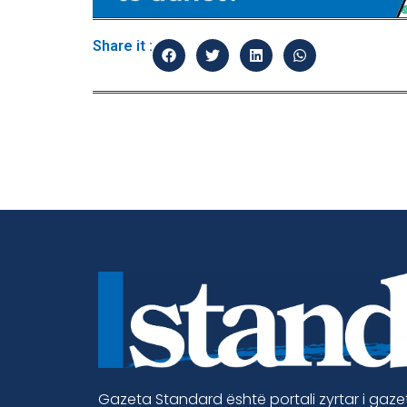
Share it :
Gazeta Standard është portali zyrtar i gaz