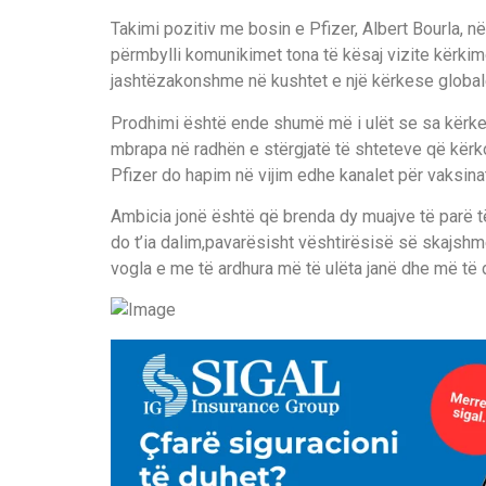
Takimi pozitiv me bosin e Pfizer, Albert Bourla,
përmbylli komunikimet tona të kësaj vizite kërkim
jashtëzakonshme në kushtet e një kërkese globa
Prodhimi është ende shumë më i ulët se sa kërk
mbrapa në radhën e stërgjatë të shteteve që kërk
Pfizer do hapim në vijim edhe kanalet për vaksi
Ambicia jonë është që brenda dy muajve të parë të
do t’ia dalim,pavarësisht vështirësisë së skajshm
vogla e me të ardhura më të ulëta janë dhe më të 