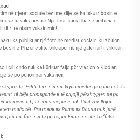
Read
im në rrjetet sociale bëri me dije se ka takuar bosin e
dhuese të vaksinës në Nju Jork. Rama tha se ambicia e
 të ri të nisim vaksinimin!
Zhaku, ka publikuar një foto në mediat sociale, ku zbulon
 bosin e Pfizer është shkrepur në një galeri arti, shkruan
 i cili ende nuk ka kërkuar falje për vrasjen e Klodian
ypje se po punon për vaksinën.
një ekspozite. Eshtë turp për një kryeminister që ende nuk ka
Lleshit, të bëjë propagande e të krijojë përshtypjen se po
 interesin e tij të ngushtë përsonal. Cilët zhvillojnë
? Vetem mafiozët. Pra meqë as Rama as Bourla nuk janë
hkrepur një foto për të përhapur Endri me shokë “fake
ok