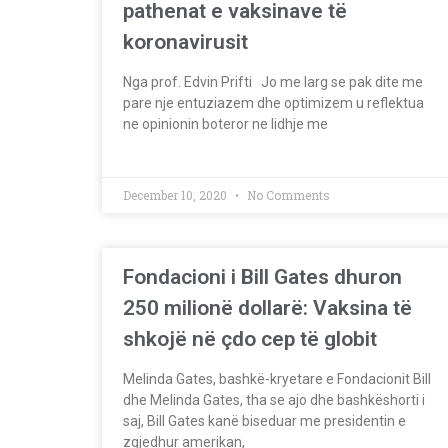
pathenat e vaksinave të
koronavirusit
Nga prof. Edvin Prifti Jo me larg se pak dite me
pare nje entuziazem dhe optimizem u reflektua
ne opinionin boteror ne lidhje me
December 10, 2020
No Comments
Fondacioni i Bill Gates dhuron
250 milionë dollarë: Vaksina të
shkojë në çdo cep të globit
Melinda Gates, bashkë-kryetare e Fondacionit Bill
dhe Melinda Gates, tha se ajo dhe bashkëshorti i
saj, Bill Gates kanë biseduar me presidentin e
zgjedhur amerikan,