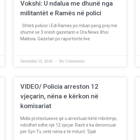
Vokshi: U ndalua me dhunë nga
militantët e Ramës në polici
Shteti policor i Edi Ramës po mban peng prej më
shumë se 3 orësh gazetarin e Ora News Xhoi
Malësia. Gazetari po raportonte live
December 10, 2020
No Comments
VIDEO/ Policia arreston 12
vjeçarin, nëna e kërkon në
komisariat
Midis protestuesve që u arrestuan këtë mbrëmje,
ndodhet edhe një 12 vjeçar. Rasti e ka denoncuar
për Syri Tv, vetë nëna e të miturit. ‘Djali