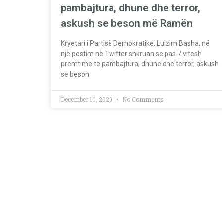
pambajtura, dhune dhe terror,
askush se beson më Ramën
Kryetari i Partisë Demokratike, Lulzim Basha, në
një postim në Twitter shkruan se pas 7 vitesh
premtime të pambajtura, dhunë dhe terror, askush
se beson
December 10, 2020
No Comments