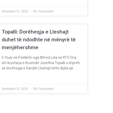
December 10, 2020
No Comments
Topalli: Dorëheqja e Lleshajt
duhet të ndodhte në mënyrë të
menjëhershme
E ftuar në PolitikOn nga Alfred Lela në RTV Ora,
ish-kryetarja e Kuvendit Jozefina Topalli u shpreh
se dorëheqja e Sandër Lleshajt ishte diçka që
December 10, 2020
No Comments