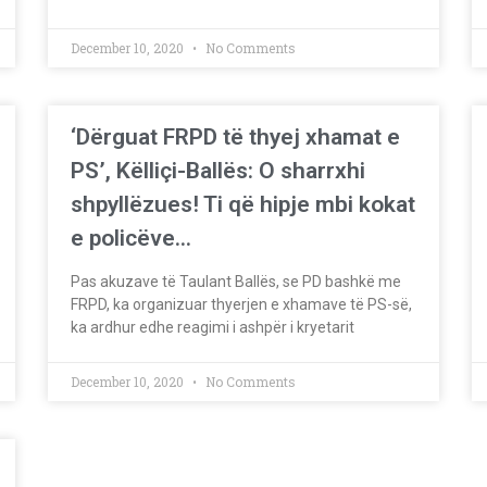
December 10, 2020
No Comments
‘Dërguat FRPD të thyej xhamat e
PS’, Këlliçi-Ballës: O sharrxhi
shpyllëzues! Ti që hipje mbi kokat
e policëve…
Pas akuzave të Taulant Ballës, se PD bashkë me
FRPD, ka organizuar thyerjen e xhamave të PS-së,
ka ardhur edhe reagimi i ashpër i kryetarit
December 10, 2020
No Comments