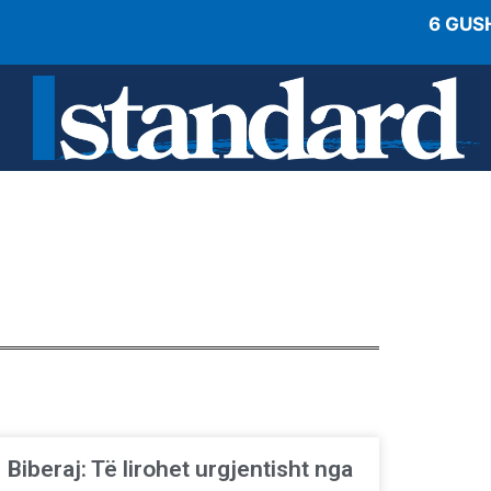
6 GUS
Biberaj: Të lirohet urgjentisht nga