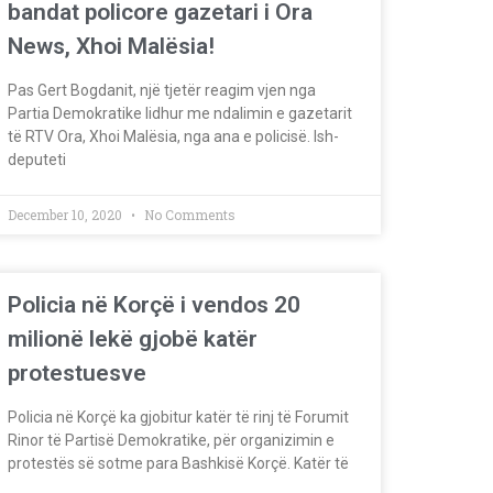
bandat policore gazetari i Ora
News, Xhoi Malësia!
Pas Gert Bogdanit, një tjetër reagim vjen nga
Partia Demokratike lidhur me ndalimin e gazetarit
të RTV Ora, Xhoi Malësia, nga ana e policisë. Ish-
deputeti
December 10, 2020
No Comments
Policia në Korçë i vendos 20
milionë lekë gjobë katër
protestuesve
Policia në Korçë ka gjobitur katër të rinj të Forumit
Rinor të Partisë Demokratike, për organizimin e
protestës së sotme para Bashkisë Korçë. Katër të