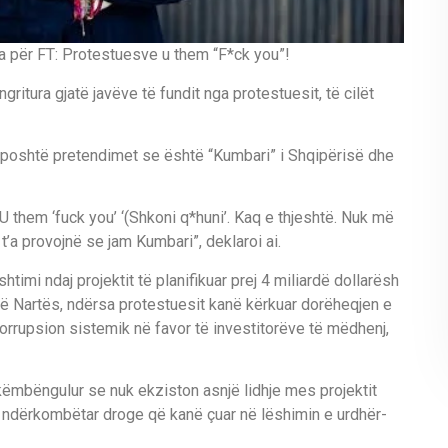
ma për FT: Protestuesve u them “F*ck you”!
ritura gjatë javëve të fundit nga protestuesit, të cilët
i poshtë pretendimet se është “Kumbari” i Shqipërisë dhe
. U them ‘fuck you’ ‘(Shkoni q*huni’. Kaq e thjeshtë. Nuk më
t’a provojnë se jam Kumbari”, deklaroi ai.
htimi ndaj projektit të planifikuar prej 4 miliardë dollarësh
së Nartës, ndërsa protestuesit kanë kërkuar dorëheqjen e
orrupsion sistemik në favor të investitorëve të mëdhenj,
 këmbëngulur se nuk ekziston asnjë lidhje mes projektit
k ndërkombëtar droge që kanë çuar në lëshimin e urdhër-