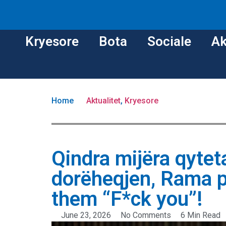
Kryesore
Bota
Sociale
Ak
Home
Aktualitet
,
Kryesore
Qindra mijëra qytet
dorëheqjen, Rama p
them “F*ck you”!
June 23, 2026
No Comments
6 Min Read