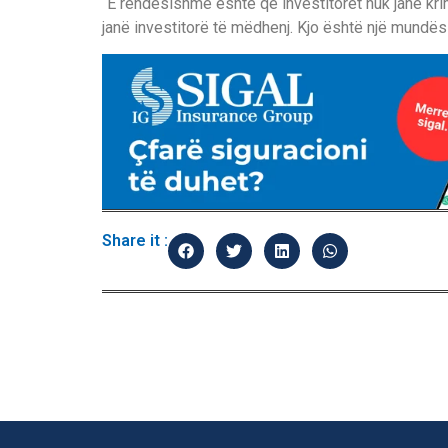
“E rëndësishme është që investitorët nuk janë kri
janë investitorë të mëdhenj. Kjo është një mundësi
Share it :