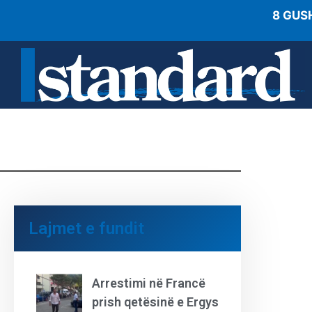
8 GUS
Lajmet e fundit
Arrestimi në Francë
prish qetësinë e Ergys