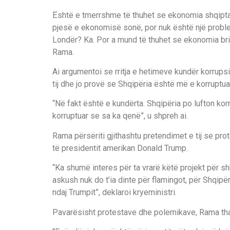
Është e tmerrshme të thuhet se ekonomia shqiptar
pjesë e ekonomisë sonë, por nuk është një probl
Londër? Ka. Por a mund të thuhet se ekonomia brit
Rama.
Ai argumentoi se rritja e hetimeve kundër korrupsi
tij dhe jo provë se Shqipëria është më e korruptua
“Në fakt është e kundërta. Shqipëria po lufton k
korruptuar se sa ka qenë”, u shpreh ai.
Rama përsëriti gjithashtu pretendimet e tij se pro
të presidentit amerikan Donald Trump.
“Ka shumë interes për ta vrarë këtë projekt për s
askush nuk do t’ia dinte për flamingot, për Shqipëri
ndaj Trumpit”, deklaroi kryeministri.
Pavarësisht protestave dhe polemikave, Rama tha 