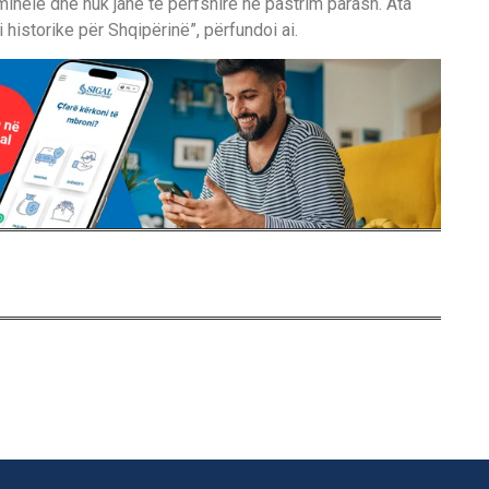
minelë dhe nuk janë të përfshirë në pastrim parash. Ata
 historike për Shqipërinë”, përfundoi ai.