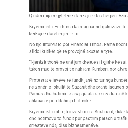
Qindra mijëra qytetarë i kërkojnë dorëheqjen, Ra
Kryeministri Edi Rama ka reaguar ndaj akuzave të ng
kërkojnë dorëheqjen e tij.
Në një intervistë për Financial Times, Rama hodh
sfidoi kritikët që të provojnë akuzat e tyre.
“Njerëzit thonë se unë jam drejtuesi i gjithë kësaj
takon mua të provoj se nuk jam Kumbari, por atyre 
Protestat e javëve të fundit janë nxitur nga kundërs
në zonën e ishullit të Sazanit dhe pranë lagunës 
Ramës dhe hetimin e asaj që ata e konsiderojnë k
shkruan e përditshmja britanike.
Kryeministri mbrojti investimin e Kushnerit, duke
dhe hetimeve të fundit për pastrim parash e trafi
arresteve ndaj disa biznesmenëve.