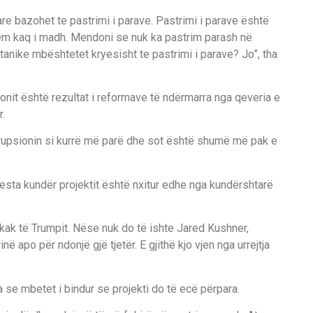
e bazohet te pastrimi i parave. Pastrimi i parave është
em kaq i madh. Mendoni se nuk ka pastrim parash në
anike mbështetet kryesisht te pastrimi i parave? Jo”, tha
onit është rezultat i reformave të ndërmarra nga qeveria e
r.
orrupsionin si kurrë më parë dhe sot është shumë më pak e
testa kundër projektit është nxitur edhe nga kundërshtarë
hkak të Trumpit. Nëse nuk do të ishte Jared Kushner,
në apo për ndonjë gjë tjetër. E gjithë kjo vjen nga urrejtja
se mbetet i bindur se projekti do të ecë përpara.