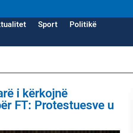
tualitet
Sport
Politikë
arë i kërkojnë
ër FT: Protestuesve u