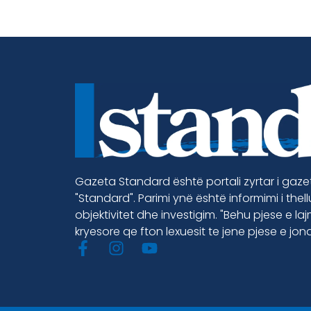
Gazeta Standard është portali zyrtar i gaz
"Standard". Parimi ynë është informimi i thel
objektivitet dhe investigim. "Behu pjese e la
kryesore qe fton lexuesit te jene pjese e jon