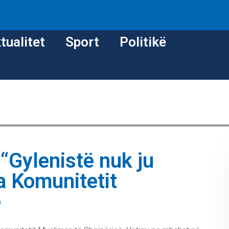
tualitet
Sport
Politikë
“Gylenistë nuk ju
a Komunitetit
ë