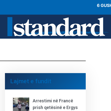
6 GUS
Lajmet e fundit
Arrestimi në Francë
prish qetësinë e Ergys