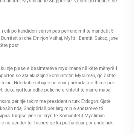
 Komunitetit Mysliman të Shqipërisë. Votimi po mbahet në
 i cili po kandidon sërish pas përfundimit të mandatit 5-
Durrësit si dhe Emirjon Vathaj, Myfti i Beratit. Sakaq, janë
këtë post.
m, ku një pjese e besimtarëve myslimanë në këtë mënyrë i
raporton se ata akuzojnë komunitetin Mysliman, që është
htojnë. Ndërkohë mbajnë në duar pankarta me thirrje për
, duke njoftuar edhe policinë e shtetit të marrë masa.
nkara për një takim me presidentin turk Erdogan. Gjatë
kesën ndaj Shqipërisë për largimin e anëtarëve të
 sipas Turqisë janë në krye të Komunitetit Mysliman.
në në qendër të Tiranës që ka përfunduar por ende nuk