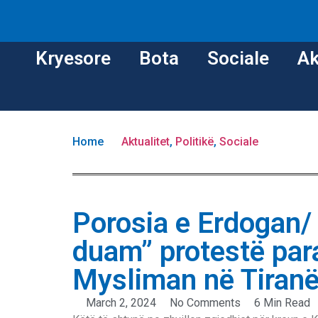
Kryesore
Bota
Sociale
Ak
Home
Aktualitet
,
Politikë
,
Sociale
Porosia e Erdogan/ 
duam” protestë par
Mysliman në Tiran
March 2, 2024
No Comments
6 Min Read