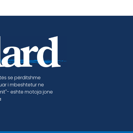
etës se përditshme
luar i mbeshtetur ne
jmit"- eshte motoja jone
a