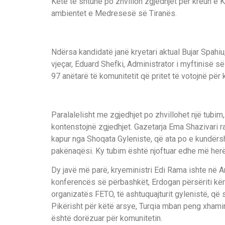
Këtë të shtunë po zhvillon zgjedhjet për kreun e
ambientet e Medresesë së Tiranës.
Ndërsa kandidatë janë kryetari aktual Bujar Spahiu,
vjeçar, Eduard Shefki, Administrator i myftinisë së 
97 anëtarë të komunitetit që pritet të votojnë për 
Paralalelisht me zgjedhjet po zhvillohet një tubi
kontenstojnë zgjedhjet. Gazetarja Ema Shazivari 
kapur nga Shoqata Gyleniste, që ata po e kundërs
pakënaqësi. Ky tubim është njoftuar edhe më herët
Dy javë më parë, kryeministri Edi Rama ishte në A
konferencës së përbashkët, Erdogan përsëriti kër
organizatës FETO, të ashtuquajturit gylenistë, që
Pikërisht për këtë arsye, Turqia mban peng xhami
është dorëzuar për komunitetin.