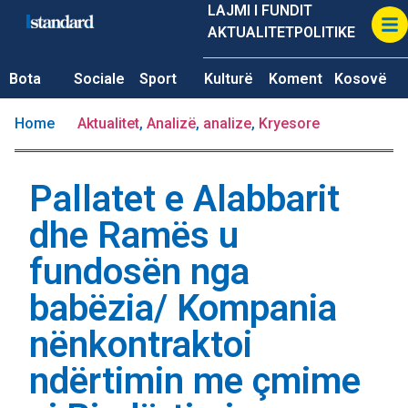
LAJMI I FUNDIT
AKTUALITET
POLITIKE
Bota
Sociale
Sport
Kulturë
Koment
Kosovë
Home
Aktualitet
,
Analizë
,
analize
,
Kryesore
Pallatet e Alabbarit
dhe Ramës u
fundosën nga
babëzia/ Kompania
nënkontraktoi
ndërtimin me çmime