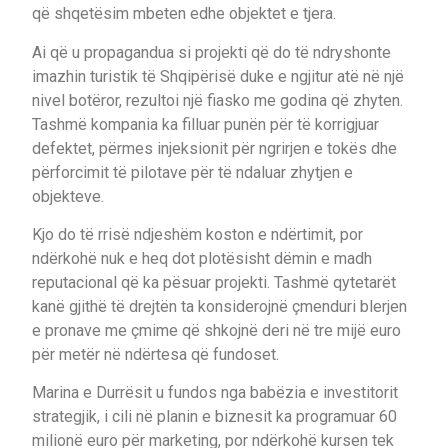
që shqetësim mbeten edhe objektet e tjera.
Ai që u propagandua si projekti që do të ndryshonte
imazhin turistik të Shqipërisë duke e ngjitur atë në një
nivel botëror, rezultoi një fiasko me godina që zhyten.
Tashmë kompania ka filluar punën për të korrigjuar
defektet, përmes injeksionit për ngrirjen e tokës dhe
përforcimit të pilotave për të ndaluar zhytjen e
objekteve.
Kjo do të rrisë ndjeshëm koston e ndërtimit, por
ndërkohë nuk e heq dot plotësisht dëmin e madh
reputacional që ka pësuar projekti. Tashmë qytetarët
kanë gjithë të drejtën ta konsiderojnë çmenduri blerjen
e pronave me çmime që shkojnë deri në tre mijë euro
për metër në ndërtesa që fundoset.
Marina e Durrësit u fundos nga babëzia e investitorit
strategjik, i cili në planin e biznesit ka programuar 60
milionë euro për marketing, por ndërkohë kursen tek