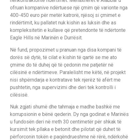
nënkontraktonte ndërtimet. Menaxherët e Alabbar u
ofruan kompanive ndërtuese një çmim që varionte nga
400-450 euro për metër katrorë, njësoj si çmimet e
rindërtimit, ku pallatet nuk kishin as luksin dhe as
kompleksitetin e kullave që pretendonte të ndërtonte
Eagle Hills në Marinën e Durrësit.
Në fund, propozimet u pranuan nga disa kompani të
dorës së dytë, të cilat e kishin të qartë se me ato
çmime do të duhej që të çedonin me patjetër në
cilësinë e ndërtimeve. Paralelisht me këtë, në projekt
nisi shpërndarja e kontratave tek njerëz të afërt me
pushtetin, nga supervizimi dhe deri tek kontrolli i
cilësisë.
Nuk zgjati shumë dhe tahmaja e madhe bashkë me
korrupsionin e bënë qederin. Dy nga godinat e Marinës
u fundosën deri në rreth 30 centimetër për shkak të
kursimit tek pllaka e betonit dhe pilotat që duhet të
përforconin tokën e paqëndrueshme në rërë, ndërkohë