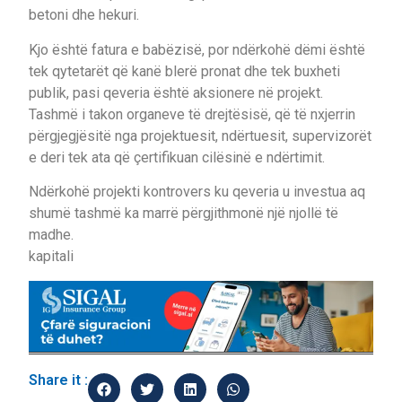
betoni dhe hekuri.
Kjo është fatura e babëzisë, por ndërkohë dëmi është
tek qytetarët që kanë blerë pronat dhe tek buxheti
publik, pasi qeveria është aksionere në projekt.
Tashmë i takon organeve të drejtësisë, që të nxjerrin
përgjegjësitë nga projektuesit, ndërtuesit, supervizorët
e deri tek ata që çertifikuan cilësinë e ndërtimit.
Ndërkohë projekti kontrovers ku qeveria u investua aq
shumë tashmë ka marrë përgjithmonë një njollë të
madhe.
kapitali
Share it :