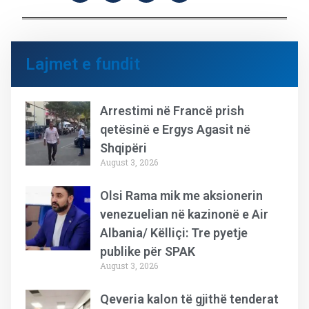
Lajmet e fundit
Arrestimi në Francë prish
qetësinë e Ergys Agasit në
Shqipëri
August 3, 2026
Olsi Rama mik me aksionerin
venezuelian në kazinonë e Air
Albania/ Këlliçi: Tre pyetje
publike për SPAK
August 3, 2026
Qeveria kalon të gjithë tenderat