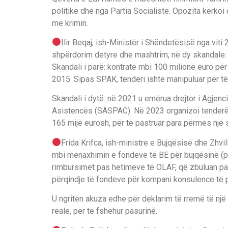
politike dhe nga Partia Socialiste. Opozita kërko
me krimin.
Ilir Beqaj, ish-Ministër i Shëndetësisë nga viti
shpërdorim detyre dhe mashtrim, në dy skandale:
Skandali i parë: kontratë mbi 100 milionë euro për 
2015. Sipas SPAK, tenderi ishte manipuluar për të 
Skandali i dytë: në 2021 u emërua drejtor i Agjen
Asistencës (SASPAC). Në 2023 organizoi tenderë fi
165 mijë eurosh, për të pastruar para përmes një st
Frida Krifca, ish-ministre e Bujqësisë dhe Zhvil
mbi menaxhimin e fondeve të BE për bujqësinë (p
rimbursimet pas hetimeve të OLAF, që zbuluan par
përqindje të fondeve për kompani konsulence të p
U ngritën akuza edhe për deklarim të rremë të një
reale, për të fshehur pasurinë.