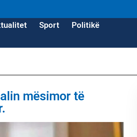
tualitet
Sport
Politikë
alin mësimor të
r.