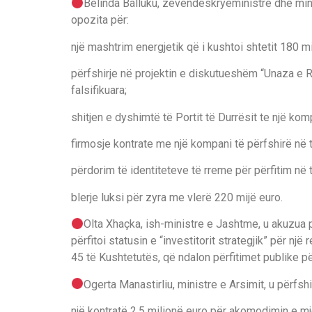
Belinda Balluku, zëvendëskryeministre dhe mini
opozita për:
një mashtrim energjetik që i kushtoi shtetit 180 mi
përfshirje në projektin e diskutueshëm “Unaza e
falsifikuara;
shitjen e dyshimtë të Portit të Durrësit te një kom
firmosje kontrate me një kompani të përfshirë në t
përdorim të identiteteve të rreme për përfitim në 
blerje luksi për zyra me vlerë 220 mijë euro.
Olta Xhaçka, ish-ministre e Jashtme, u akuzua pë
përfitoi statusin e “investitorit strategjik” për një
45 të Kushtetutës, që ndalon përfitimet publike pë
Ogerta Manastirliu, ministre e Arsimit, u përfshi 
një kontratë 2.5 milionë euro për akomodimin e mj