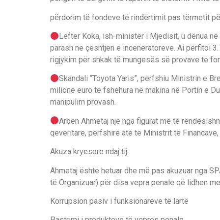
përdorim të fondeve të rindërtimit pas tërmetit për
Lefter Koka, ish-ministër i Mjedisit, u dënua n
parash në çështjen e inceneratorëve. Ai përfitoi 3.
rigjykim për shkak të mungesës së provave të for
Skandali “Toyota Yaris”, përfshiu Ministrin e B
milionë euro të fshehura në makina në Portin e Dur
manipulim provash.
Arben Ahmetaj një nga figurat më të rëndësishme
qeveritare, përfshirë atë të Ministrit të Financave
Akuza kryesore ndaj tij:
Ahmetaj është hetuar dhe më pas akuzuar nga SPA
të Organizuar) për disa vepra penale që lidhen me
Korrupsion pasiv i funksionarëve të lartë
Pastrimi i produkteve të veprës penale