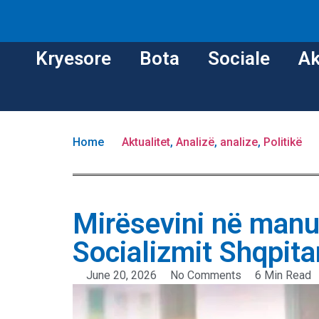
Kryesore
Bota
Sociale
Ak
Home
Aktualitet
,
Analizë
,
analize
,
Politikë
Mirësevini në manu
Socializmit Shqpita
June 20, 2026
No Comments
6 Min Read