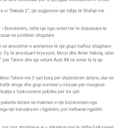
a si “Babale 2”, që sugjeronin një lidhje të Xhafajt me
r i Brendshëm, ishte një nga rastet më të diskutuara të
zuar në politikën shqiptare.
i në arrestimin e anëtarëve të një grupi mafioz shqiptaro-
 Dy të arrestuarit kryesorë, Moisi dhe Artan Habilaj, ishin
” për Tahirin dhe një veturë Audi A8 në emër të tij që
ënoi Tahirin me 5 vjet burg për shpërdorim detyre, ulur në
r trafik droge dhe grup kriminal u rrëzuan për mungesë
bajtja e funksioneve publike për tre vjet.
dy patenta detare në makinën e një biznesmeni nga
 nga një transaksion i ligjshëm, por rrethanat ngjallën
, por pas zbulimeve ai u shkarkua nga të gjitha funksionet