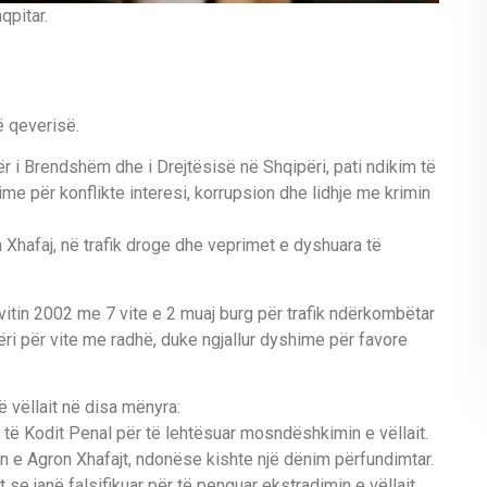
qpitar.
ë qeverisë.
ër i Brendshëm dhe i Drejtësisë në Shqipëri, pati ndikim të
me për konflikte interesi, korrupsion dhe lidhje me krimin
on Xhafaj, në trafik droge dhe veprimet e dyshuara të
vitin 2002 me 7 vite e 2 muaj burg për trafik ndërkombëtar
përi për vite me radhë, duke ngjallur dyshime për favore
 vëllait në disa mënyra:
 të Kodit Penal për të lehtësuar mosndëshkimin e vëllait.
n e Agron Xhafajt, ndonëse kishte një dënim përfundimtar.
e janë falsifikuar për të penguar ekstradimin e vëllait.