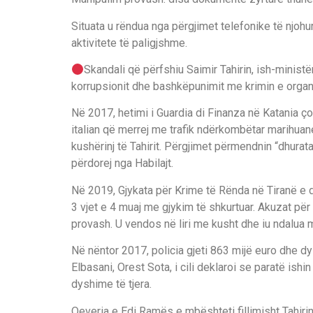
Situata u rëndua nga përgjimet telefonike të njohur
aktivitete të paligjshme.
Skandali që përfshiu Saimir Tahirin, ish-ministë
korrupsionit dhe bashkëpunimit me krimin e organi
Në 2017, hetimi i Guardia di Finanza në Katania ço
italian që merrej me trafik ndërkombëtar marihuane.
kushërinj të Tahirit. Përgjimet përmendnin “dhurata
përdorej nga Habilajt.
Në 2019, Gjykata për Krime të Rënda në Tiranë e d
3 vjet e 4 muaj me gjykim të shkurtuar. Akuzat pë
provash. U vendos në liri me kusht dhe iu ndalua m
Në nëntor 2017, policia gjeti 863 mijë euro dhe 
Elbasani, Orest Sota, i cili deklaroi se paratë ishin
dyshime të tjera.
Qeveria e Edi Ramës e mbështeti fillimisht Tahirin