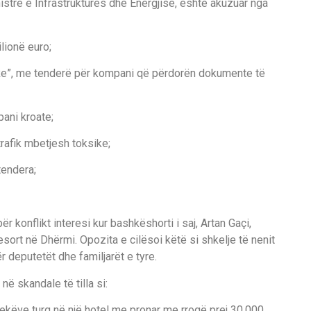
stre e Infrastrukturës dhe Energjisë, është akuzuar nga
lionë euro;
 Re”, me tenderë për kompani që përdorën dokumente të
pani kroate;
rafik mbetjesh toksike;
tendera;
r konflikt interesi kur bashkëshorti i saj, Artan Gaçi,
 resort në Dhërmi. Opozita e cilësoi këtë si shkelje të nenit
r deputetët dhe familjarët e tyre.
në skandale të tilla si:
ekëve turq në një hotel me pronar me rrogë prej 30.000