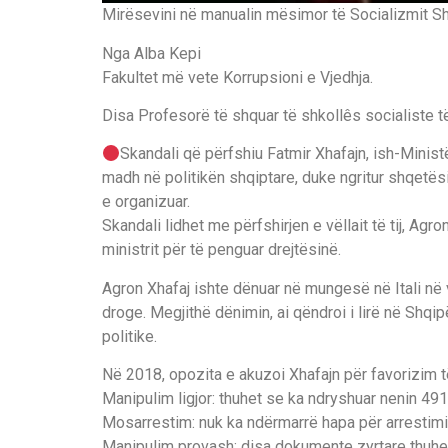
Mirësevini në manualin mësimor të Socializmit Sh
Nga Alba Kepi
Fakultet më vete Korrupsioni e Vjedhja.
Disa Profesorë të shquar të shkollês socialiste t
Skandali që përfshiu Fatmir Xhafajn, ish-Minist
madh në politikën shqiptare, duke ngritur shqetësi
e organizuar.
Skandali lidhet me përfshirjen e vëllait të tij, Agr
ministrit për të penguar drejtësinë.
Agron Xhafaj ishte dënuar në mungesë në Itali në 
droge. Megjithë dënimin, ai qëndroi i lirë në Shqi
politike.
Në 2018, opozita e akuzoi Xhafajn për favorizim të
Manipulim ligjor: thuhet se ka ndryshuar nenin 491
Mosarrestim: nuk ka ndërmarrë hapa për arrestimi
Manipulim provash: disa dokumente zyrtare thuhet s