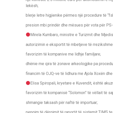
lekësh;
blerje letre higjienike përmes një procedure të “fs
presion mbi prindër dhe mësues për vota për PS-n
Mirela Kumbaro, ministre e Turizmit dhe Mjedisi
autorizimin e eksportit të mbetjeve të rrezikshme 
favorizim të kompanive me lidhje familjare;
dhënie me qira të zonave arkeologjike pa procedura
financim të OJQ-ve të lidhura me Ajola Xoxën dhe k
Elisa Spiropali, kryetare e Kuvendit, është akuz
favorizim të kompanisë “Solomon” të vëllait të sa
shmangie taksash për naftë të importuar;
pengim të dërgimit të raportit të sistemit TIMS t