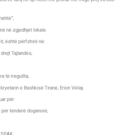
hehtë”;
ë në zgjedhjet lokale.
t, është përfshirë në:
drejt Tajlandës;
 të rregullta;
ryetarin e Bashkisë Tiranë, Erion Veliaj.
uar për:
j për tenderë doganorë;
e SPAK;