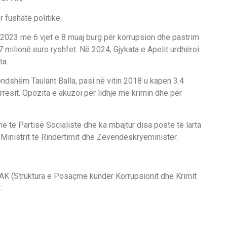
 fushatë politike.
ë 2023 me 6 vjet e 8 muaj burg për korrupsion dhe pastrim
7 milionë euro ryshfet. Në 2024, Gjykata e Apelit urdhëroi
ta.
rendshëm Taulant Balla, pasi në vitin 2018 u kapën 3.4
rësit. Opozita e akuzoi për lidhje me krimin dhe për
 të Partisë Socialiste dhe ka mbajtur disa poste të larta
, Ministrit të Rindërtimit dhe Zëvendëskryeministër.
K (Struktura e Posaçme kundër Korrupsionit dhe Krimit
: