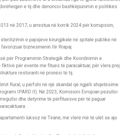
i dorëheqjen e tij dhe denoncoi bashkëpunimin e politikës
 2013 në 2017, u arrestua në korrik 2024 për korrupsion,
sterilizimin e pajisjeve kirurgjikale në spitale publike në
favorizuar biznesmenin Ilir Rrapaj.
cisë për Programimin Strategjik dhe Koordinimin e
ktivë për evente me fitues të paracaktuar, për vlera prej
rukture restoranti në pronësi të tij.
limit Rural, u përfshi në një skandal që ngjalli shqetësime
rogrami IPARD II). Në 2023, Komisioni Evropian pezulloi
regullsi dhe detyrime të përfituesve për të paguar
aracaktuara.
 apartamenti luksoz në Tiranë, me vlerë më të ulët se ajo