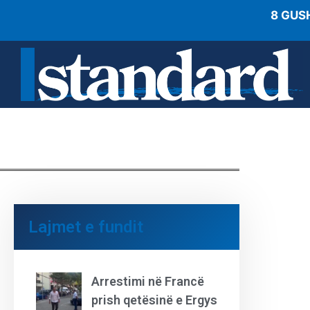
8 GUS
Lajmet e fundit
Arrestimi në Francë
prish qetësinë e Ergys