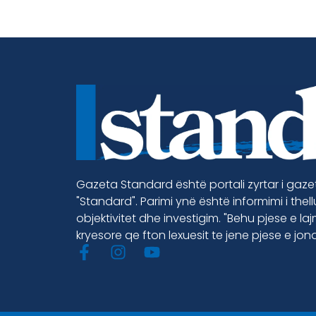
Gazeta Standard është portali zyrtar i gaz
"Standard". Parimi ynë është informimi i thel
objektivitet dhe investigim. "Behu pjese e la
kryesore qe fton lexuesit te jene pjese e jon