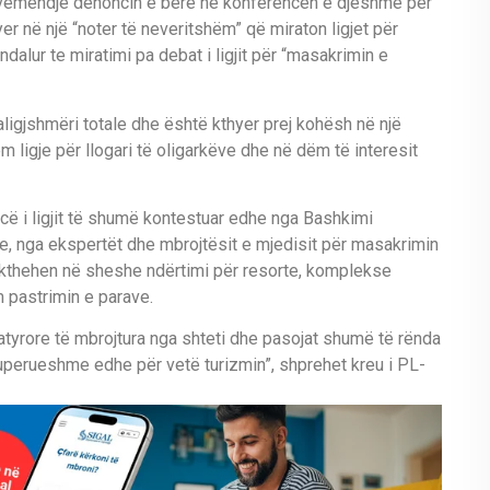
ë në vëmendje denoncin e bërë në konferencën e djeshme për
r në një “noter të neveritshëm” që miraton ligjet për
ndalur te miratimi pa debat i ligjit për “masakrimin e
ligjshmëri totale dhe është kthyer prej kohësh në një
 ligje për llogari të oligarkëve dhe në dëm të interesit
ncë i ligjit të shumë kontestuar edhe nga Bashkimi
le, nga ekspertët dhe mbrojtësit e mjedisit për masakrimin
ë kthehen në sheshe ndërtimi për resorte, komplekse
m pastrimin e parave.
natyrore të mbrojtura nga shteti dhe pasojat shumë të rënda
perueshme edhe për vetë turizmin”, shprehet kreu i PL-