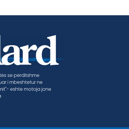
etës se përditshme
luar i mbeshtetur ne
jmit"- eshte motoja jone
a