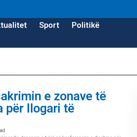
tualitet
Sport
Politikë
sakrimin e zonave të
 për llogari të
ead