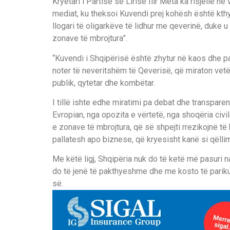
Kryetari i Partisë së Lirisë Ilir Meta ka risjell
mediat, ku theksoi Kuvendi prej kohësh është kthye
llogari të oligarkëve të lidhur me qeverinë, duke u 
zonave të mbrojtura”.
“Kuvendi i Shqipërisë është zhytur në kaos dhe pa
noter të neveritshëm të Qeverisë, që miraton vetëm
publik, qytetar dhe kombëtar.
I tillë ishte edhe miratimi pa debat dhe transpare
Evropian, nga opozita e vërtetë, nga shoqëria civi
e zonave të mbrojtura, që së shpejti rrezikojnë t
pallatesh apo biznese, që kryesisht kanë si qëlli
Me këtë ligj, Shqipëria nuk do të ketë më pasuri 
do të jenë të pakthyeshme dhe me kosto të pariku
së.