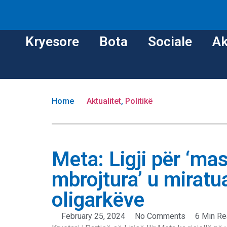
Kryesore
Bota
Sociale
Ak
Home
Aktualitet
,
Politikë
Meta: Ligji për ‘ma
mbrojtura’ u miratua
oligarkëve
February 25, 2024
No Comments
6 Min R