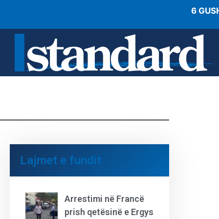
6 GUS
Lajmet e fundit
Arrestimi në Francë
prish qetësinë e Ergys