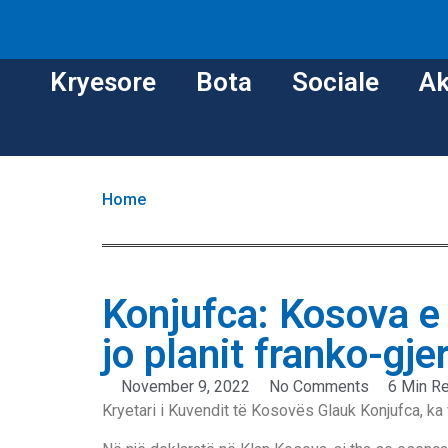
Kryesore
Bota
Sociale
Ak
Home
Konjufca: Kosova e k
jo planit franko-gj
November 9, 2022
No Comments
6 Min R
Kryetari i Kuvendit të Kosovës Glauk Konjufca, ka f