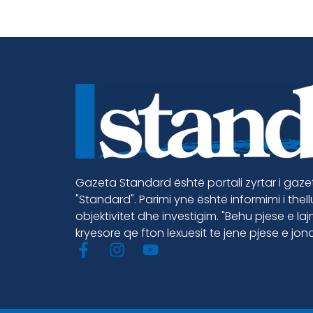
Gazeta Standard është portali zyrtar i gaz
"Standard". Parimi ynë është informimi i thel
objektivitet dhe investigim. "Behu pjese e la
kryesore qe fton lexuesit te jene pjese e jon