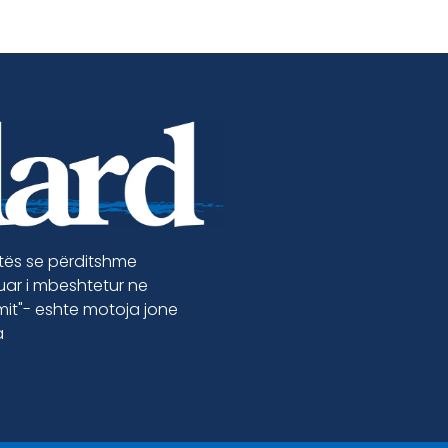
etës se përditshme
luar i mbeshtetur ne
jmit"- eshte motoja jone
a