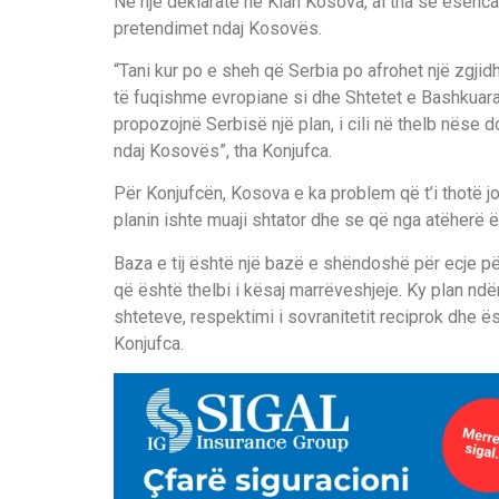
Në një deklaratë në Klan Kosova, ai tha se esenca
pretendimet ndaj Kosovës.
“Tani kur po e sheh që Serbia po afrohet një zgj
të fuqishme evropiane si dhe Shtetet e Bashkuara 
propozojnë Serbisë një plan, i cili në thelb nëse 
ndaj Kosovës”, tha Konjufca.
Për Konjufcën, Kosova e ka problem që t’i thotë jo
planin ishte muaji shtator dhe se që nga atëherë ës
Baza e tij është një bazë e shëndoshë për ecje pë
që është thelbi i kësaj marrëveshjeje. Ky plan ndë
shteteve, respektimi i sovranitetit reciprok dhe 
Konjufca.