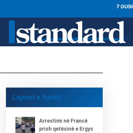
7 GUS
Lajmet e fundit
Arrestimi në Francë
prish qetësinë e Ergys