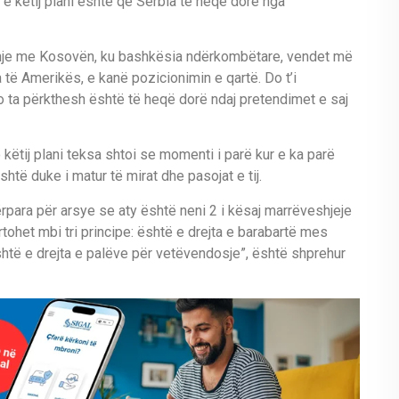
 e këtij plani është që Serbia të heqë dorë nga
idhje me Kosovën, ku bashkësia ndërkombëtare, vendet më
të Amerikës, e kanë pozicionimin e qartë. Do t’i
do ta përkthesh është të heqë dorë ndaj pretendimet e saj
 këtij plani teksa shtoi se momenti i parë kur e ka parë
htë duke i matur të mirat dhe pasojat e tij.
rpara për arsye se aty është neni 2 i kësaj marrëveshjeje
rtohet mbi tri principe: është e drejta e barabartë mes
është e drejta e palëve për vetëvendosje”, është shprehur