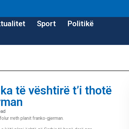
tualitet
Sport
Politikë
a të vështirë t’i thotë
erman
ead
olur rreth planit franko-gjerman.