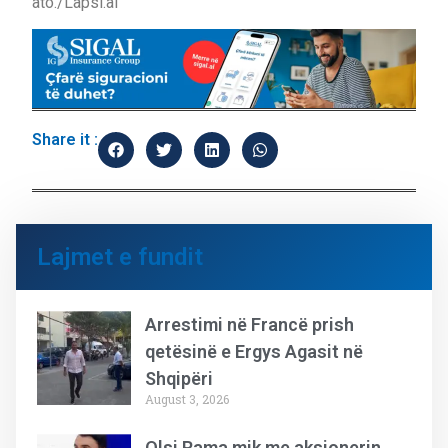
ato./Lapsi.al
Share it :
Lajmet e fundit
Arrestimi në Francë prish
qetësinë e Ergys Agasit në
Shqipëri
August 3, 2026
Olsi Rama mik me aksionerin