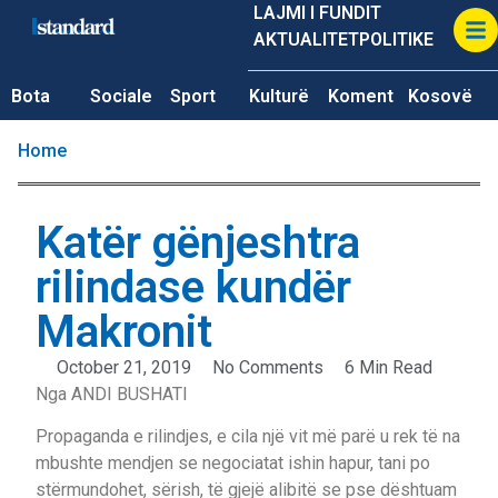
LAJMI I FUNDIT
AKTUALITET
POLITIKE
Bota
Sociale
Sport
Kulturë
Koment
Kosovë
Home
Katër gënjeshtra
rilindase kundër
Makronit
October 21, 2019
No Comments
6 Min Read
Nga ANDI BUSHATI
Propaganda e rilindjes, e cila një vit më parë u rek të na
mbushte mendjen se negociatat ishin hapur, tani po
stërmundohet, sërish, të gjejë alibitë se pse dështuam