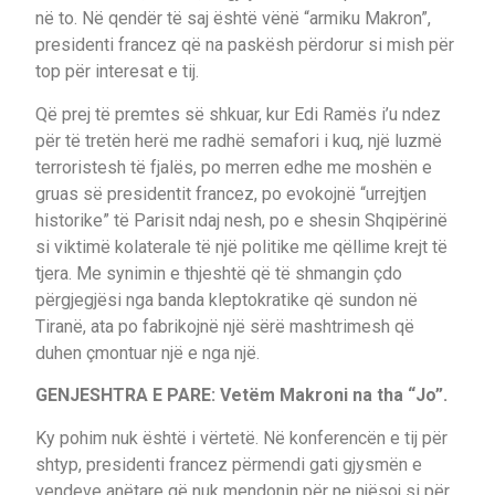
në to. Në qendër të saj është vënë “armiku Makron”,
presidenti francez që na paskësh përdorur si mish për
top për interesat e tij.
Që prej të premtes së shkuar, kur Edi Ramës i’u ndez
për të tretën herë me radhë semafori i kuq, një luzmë
terroristesh të fjalës, po merren edhe me moshën e
gruas së presidentit francez, po evokojnë “urrejtjen
historike” të Parisit ndaj nesh, po e shesin Shqipërinë
si viktimë kolaterale të një politike me qëllime krejt të
tjera. Me synimin e thjeshtë që të shmangin çdo
përgjegjësi nga banda kleptokratike që sundon në
Tiranë, ata po fabrikojnë një sërë mashtrimesh që
duhen çmontuar një e nga një.
GENJESHTRA E PARE: Vetëm Makroni na tha “Jo”.
Ky pohim nuk është i vërtetë. Në konferencën e tij për
shtyp, presidenti francez përmendi gati gjysmën e
vendeve anëtare që nuk mendonin për ne njësoj si për