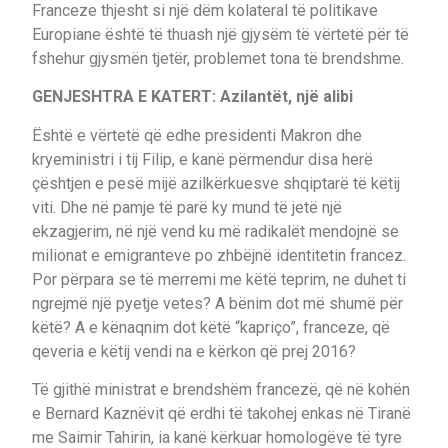
Franceze thjesht si një dëm kolateral të politikave
Europiane është të thuash një gjysëm të vërtetë për të
fshehur gjysmën tjetër, problemet tona të brendshme.
GENJESHTRA E KATERT: Azilantët, një alibi
Është e vërtetë që edhe presidenti Makron dhe
kryeministri i tij Filip, e kanë përmendur disa herë
çështjen e pesë mijë azilkërkuesve shqiptarë të këtij
viti. Dhe në pamje të parë ky mund të jetë një
ekzagjerim, në një vend ku më radikalët mendojnë se
milionat e emigranteve po zhbëjnë identitetin francez.
Por përpara se të merremi me këtë teprim, ne duhet ti
ngrejmë një pyetje vetes? A bënim dot më shumë për
këtë? A e kënaqnim dot këtë “kapriço”, franceze, që
qeveria e këtij vendi na e kërkon që prej 2016?
Të gjithë ministrat e brendshëm francezë, që në kohën
e Bernard Kaznëvit që erdhi të takohej enkas në Tiranë
me Saimir Tahirin, ia kanë kërkuar homologëve të tyre