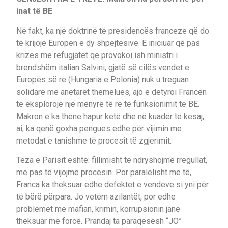
inat të BE
Në fakt, ka një doktrinë të presidencës franceze që do
të krijojë Europën e dy shpejtësive. E iniciuar që pas
krizës me refugjatët që provokoi ish ministri i
brendshëm italian Salvini, gjatë së cilës vendet e
Europës së re (Hungaria e Polonia) nuk u treguan
solidarë me anëtarët themelues, ajo e detyroi Francën
të eksplorojë një mënyrë të re të funksionimit të BE.
Makron e ka thënë hapur këtë dhe në kuadër të kësaj,
ai, ka qenë goxha pengues edhe për vijimin me
metodat e tanishme të procesit të zgjerimit.
Teza e Parisit është: fillimisht të ndryshojmë rregullat,
më pas të vijojmë procesin. Por paralelisht me të,
Franca ka theksuar edhe defektet e vendeve si yni për
të bërë përpara. Jo vetëm azilantët, por edhe
problemet me mafian, krimin, korrupsionin janë
theksuar me forcë. Prandaj ta paraqesësh “JO”