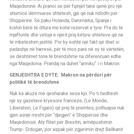
Maqedoninë. Ai pranoi se për fqinjët tanë qenë pro një
shumicë dërrmuese shtetesh, gjë që nuk ndodhi për
Shqipërinë. Së paku Holanda, Danimarka, Spanja i
kishin bërë të ditura me kohë rezervat e tyre. Pra do të
mjaftonte dhe vetoja e njërit prej këtyre shteteve që ne
të mbeteshim jashtë. Por ky është një fakt që lihet si
padashje në harresë, për të mos parë në sy të vërtetën,
se dështimet tona të brendshme na diferencuan edhe
nga Maqedonia. Prandaj na duhet “armiku” i ri Makron.
GENJESHTRA E DYTE: Makron na përdori për
politikë të brendshme
Nuk ka akuzë më qesharake sesa kjo. Po ti hedhësh
një sy gazetave kryesore franceze, (Le Monde,
Liberation, Le Figaro) që prej të premtes, pothuajse nuk
gjen asnjë rresht për “djegjen” e Shqipërisë dhe
Maqedonisë. Aty flitet për Brexitin, armëpushimin
Trump- Erdogan, por aspak për zgjerimin drejt Ballkanit