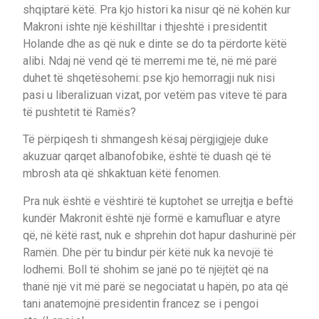
shqiptarë këtë. Pra kjo histori ka nisur që në kohën kur
Makroni ishte një këshilltar i thjeshtë i presidentit
Holande dhe as që nuk e dinte se do ta përdorte këtë
alibi. Ndaj në vend që të merremi me të, në më parë
duhet të shqetësohemi: pse kjo hemorragji nuk nisi
pasi u liberalizuan vizat, por vetëm pas viteve të para
të pushtetit të Ramës?
Të përpiqesh ti shmangesh kësaj përgjigjeje duke
akuzuar qarqet albanofobike, është të duash që të
mbrosh ata që shkaktuan këtë fenomen.
Pra nuk është e vështirë të kuptohet se urrejtja e beftë
kundër Makronit është një formë e kamufluar e atyre
që, në këtë rast, nuk e shprehin dot hapur dashurinë për
Ramën. Dhe për tu bindur për këtë nuk ka nevojë të
lodhemi. Boll të shohim se janë po të njëjtët që na
thanë një vit më parë se negociatat u hapën, po ata që
tani anatemojnë presidentin francez se i pengoi