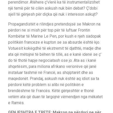
perendimor. Atëhere ç’vlerë ka të instrumentalizohet
një temë për të cilën askush nuk bën debat? Ç’dobi
sjell të gënjesh për diçka që nuk i intereson askujt?
Propagandistët e rilindjes pretendojsë se Makron na
përdori ne si mish për top për të luftuar Frontin
Kombëtar të Marine Le Pen, por kush e njeh sadopak
politikën franceze e kupton se sa absurde është kjo.
Votuesit kokëgdhë të ekstremit të djathtë, madje dhe
ata që mëtojnë të bëhen të tillë, as e kanë idenë se ç’
do të thotë hapje negociatash ose jo. Ata as i kanë
shqetësim, para miliona afrikano veriorëve që janë
instaluar tashmë në Francë, as shqiptarët dhe as
maqedonët. Prandaj, askush nuk është aq idiot sa ta
përdorë këtë problem si alibi në politikën e
brendëshme të Francës. Këtë gënjeshtër e thonë
vetëm ata që duan të largojnë vëmendjen nga mëkatet
e Ramës.
GENJESHTRA E TRETE: Makron na përdori ne për