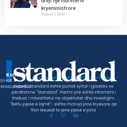
drejt një mbretërie
kryeministrore
August 3, 2026
Kontakt
Email:
Gazeta Standard është portali zyrtar i gazetës se
etastandard.al
përditshme "Standard". Parimi ynë është informimi i
thelluar i mbeshtetur ne objektivitet dhe investigim.
"Behu pjese e lajmit"- eshte motoja jone kryesore qe
fton lexuesit te jene pjese e jona