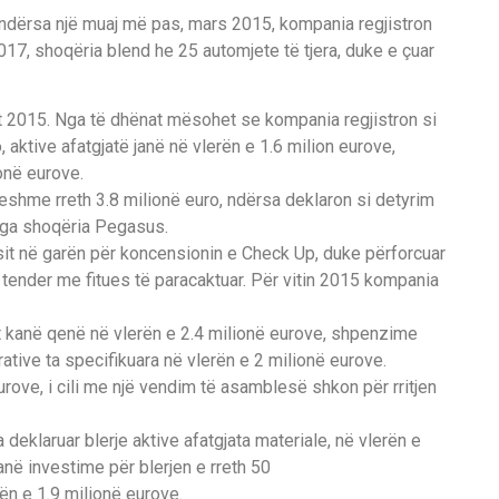
 ndërsa një muaj më pas, mars 2015, kompania regjistron
2017, shoqëria blend he 25 automjete të tjera, duke e çuar
t 2015. Nga të dhënat mësohet se kompania regjistron si
, aktive afatgjatë janë në vlerën e 1.6 milion eurove,
onë eurove.
eshme rreth 3.8 milionë euro, ndërsa deklaron si detyrim
 nga shoqëria Pegasus.
sit në garën për koncensionin e Check Up, duke përforcuar
ender me fitues të paracaktuar. Për vitin 2015 kompania
t kanë qenë në vlerën e 2.4 milionë eurove, shpenzime
tive ta specifikuara në vlerën e 2 milionë eurove.
rove, i cili me një vendim të asamblesë shkon për rritjen
deklaruar blerje aktive afatgjata materiale, në vlerën e
anë investime për blerjen e rreth 50
rën e 1.9 milionë eurove.