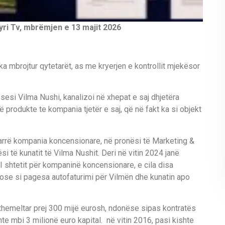
Syri Tv, mbrëmjen e 13 majit 2026
 mbrojtur qytetarët, as me kryerjen e kontrollit mjekësor
t sesi Vilma Nushi, kanalizoi në xhepat e saj dhjetëra
ë produkte te kompania tjetër e saj, që në fakt ka si objekt
marrë kompania koncensionare, në pronësi të Marketing &
i të kunatit të Vilma Nushit. Deri në vitin 2024 janë
 shtetit për kompaninë koncensionare, e cila disa
m ose si pagesa autofaturimi për Vilmën dhe kunatin apo
themeltar prej 300 mijë eurosh, ndonëse sipas kontratës
te mbi 3 milionë euro kapital. në vitin 2016, pasi kishte