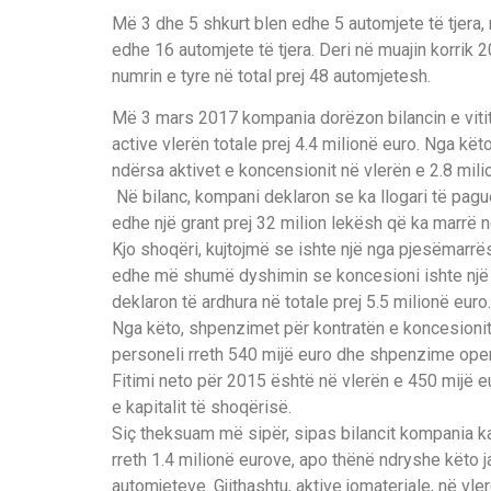
Më 3 dhe 5 shkurt blen edhe 5 automjete të tjera,
edhe 16 automjete të tjera. Deri në muajin korrik 
numrin e tyre në total prej 48 automjetesh.
Më 3 mars 2017 kompania dorëzon bilancin e viti
active vlerën totale prej 4.4 milionë euro. Nga këto
ndërsa aktivet e koncensionit në vlerën e 2.8 mili
Në bilanc, kompani deklaron se ka llogari të pagu
edhe një grant prej 32 milion lekësh që ka marrë
Kjo shoqëri, kujtojmë se ishte një nga pjesëmarrë
edhe më shumë dyshimin se koncesioni ishte një t
deklaron të ardhura në totale prej 5.5 milionë euro.
Nga këto, shpenzimet për kontratën e koncesioni
personeli rreth 540 mijë euro dhe shpenzime opera
Fitimi neto për 2015 është në vlerën e 450 mijë eu
e kapitalit të shoqërisë.
Siç theksuam më sipër, sipas bilancit kompania ka 
rreth 1.4 milionë eurove, apo thënë ndryshe këto j
automjeteve. Gjithashtu, aktive jomateriale, në vle