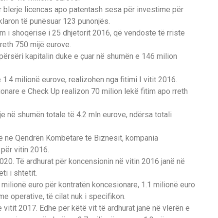
 blerje licencas apo patentash sesa për investime për
klaron të punësuar 123 punonjës.
i shoqërisë i 25 dhjetorit 2016, që vendoste të rriste
rreth 750 mijë eurove.
 përsëri kapitalin duke e çuar në shumën e 146 milion
 1.4 milionë eurove, realizohen nga fitimi I vitit 2016.
onare e Check Up realizon 70 milion lekë fitim apo rreth
e në shumën totale të 4.2 mln eurove, ndërsa totali
ë që në Qendrën Kombëtare të Biznesit, kompania
për vitin 2016.
20. Të ardhurat për koncensionin në vitin 2016 janë në
i i shtetit.
milionë euro për kontratën koncesionare, 1.1 milionë euro
e operative, të cilat nuk i specifikon.
itit 2017. Edhe për këtë vit të ardhurat janë në vlerën e