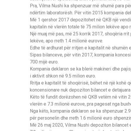
Pra, Vilma Nushi ka shpenzuar më shumë para për
ndërtim laboratorësh. Për vitin 2015 kompania de
Më 1 qershor 2017 depozitohet në QKB një vendim 
kapitalin në vlerën totale të 75 milion lekëve apo 
Një muaj më pas, më 25 korrik 2017, shoqëria rrit
lekëve, apo rreth 1.4 milionë eurove.
Edhe të ardhurat për rritjen e kapitalit në shumën e
Sipas bilanceve, për vitin 2017, kompania koncesi
700 mijë euro.
Kompania deklaron se ka blerë makineri dhe pajisj
i aktivit shkon në 9.5 milion euro.
Rritja e kapitalit të shoqërisë, bëhet në një koh
koncensionare nuk depoziton bilancet e detajuara 
Këto të fundit dorëzohen në QKB vetëm në vitin 20
vlerën e 7.3 milionë eurove, pra pagesat nga buxhet
Nga këto, kompania deklaron se ka shpenzuar 2.9 
për personelin dhe rreth 1.6 milionë euro shpenzim
Më 26 maj 2020, Vilma Nushi depoziton bilancet e v