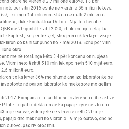
ensionare në vlerën e 2.7 milionë eurove, 1.3 për
i neto për vitin 2016 është në vlerën e 56 milion lekëve.
ërisë, I cili nga 1.4 mln euro shkon në rreth 2 mln euro.
dituese, duke kontraktuar Deloite. Nga të dhënat e
 QKB më 20 gusht të vitit 2020, zbulojmë një detaj, ku
ë kuptosh, se për tre vjet, shoqëria nuk ka kryer asnjë
deklaron se ka nisur punën në 7 maj 2018. Edhe për vitin
ilionë euro.
enzime në total, nga këto 3.4 për koncensionin, pjesa
e. Vitimi neto është 510 mln lek apo rreth 510 mijë euro.
 2.6 milionë euro.
eklaron se ka kryer 36% më shumë analiza laboratorike se
ë investonte në pajisje laboratorike mjekësore me qëllim
ti 2017. Kompania e re audituese, rivlerëson edhe aktivet
 3P Life Logistic, deklaron se ka pajisje zyre në vlerën e
h 43 mijë eurove, automjete në vlerën e rreth 520 mijë
, pajisje dhe makineri në vlerën e 19 mijë eurove, dhe në
lion eurove, pas rivlerësimit.