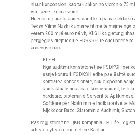
nisur koncensioni kapitali shkon në vlerën e 75 mi
viti i parë i koncesionit.
Në vitin e parë të koncesionit kompania deklaron 450
Teksa Vilma Nushi ka marrë fitime të majme nga p
vetëm 200 mijë euro në vit, KLSH ka gjetur gjithas
përgjegjës drejtuesit e FDSKSH, të cilët ndër vite
koncensionare.
KLSH
Nga auditimi konstatohet se FSDKSH për kon
asnjë kontroll. FSDKSH edhe pse është autor
kontratës koncesionare, nuk disponon asnjë
kontraktuale nga ana e koncesionarit, të tilla
hardëare; sistemin e Serverit te Aplikimev
Softëare për Ndërtimin e Indikatorëve te Mo
Mjekësor Baze; Sistemin e Auditimit; Sistemin
Pas regjistrimit në QKB, kompania 3P Life Logistic,
adresë dytësore me seli në Kashar.