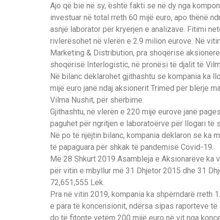
Ajo që bie në sy, është fakti se në dy nga kompone
investuar në total rreth 60 mijë euro, apo thënë nd
asnjë laborator për kryerjen e analizave. Fitimi net
rivlerësohet në vlerën e 2.9 milion eurove. Në vi
Marketing & Distribution, pra shoqërisë aksionere 
shoqërisë Interlogistic, në pronësi të djalit të Vi
Në bilanc deklarohet gjithashtu se kompania ka ll
mijë euro janë ndaj aksionerit Trimed për blerje 
Vilma Nushit, për shërbime.
Gjithashtu, në vlerën e 220 mijë eurove janë page
paguhet për ngritjen e laboratoërve për llogari të
Në po të njëjtin bilanc, kompania deklaron se ka 
të papaguara për shkak të pandemisë Covid-19.
Më 28 Shkurt 2019 Asambleja e Aksionarëve ka ve
për vitin e mbyllur më 31 Dhjetor 2015 dhe 31 D
72,651,555 Lek.
Pra në vitin 2019, kompania ka shpërndarë rreth 1
e para të koncensionit, ndërsa sipas raporteve t
do të fitonte vetëm 200 mijë euro në vit nga konce