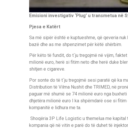
Emisioni investigativ ‘Plug’ u transmetua në 
Pjesa e Katërt
Sa më sipër është e kuptueshme, që qeveria nuk ka
bazë dhe as me shpenzimet për këtë shërbim.
Për këto të fundit, do t`ju tregojmë në vijim, fakte
milionë euro, herë si fitim neto dhe herë duke bler
shitjen e cigareve.
Por sonte do të t`ju tregojmë sesi paratë që ka 
Distribution të Vilma Nushit dhe TRIMED, në pronës
paguar më shumë se 74 milionë euro nga buxheti I
dhjetëra milionë euro I ka shpërndarë ose si fiti
kompanitë e lidhura me ta.
Shoqëria 3P Life Logistic u themelua me kapital 
kompania që në vitin e parë do të duhet të injekton