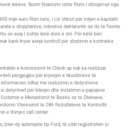
lionë lekëve. Burim financimi ishte fitimi i shoqërisë nga
 mijë euro fitim neto, i cili shkon për rritjen e kapitalit.
aratë e shqiptarëve, ndonëse deklaronte se do të fitonte
htu se asaj I është lënë dorë e lirë. Për këtë bën
 nuk kanë kryer asnjë kontroll për zbatimin e kontratës
tratën e koncesionit të Check up nuk ka realizuar
iteti përgjegjës për kryerjen e likuidimeve të
 informacion lidhur me realizimin e detyrimeve
 si detyrimet për blerjen dhe instalimin e pajisjeve
e; Sistemin e Menaxhimit te Bazës se te Dhënave;
nitorim Vlerësimit te 286 Rezultateve te Kontrollit
 e thirrjes call center.
 blen dy automjete tip Ford, të cilat regjistrohen si