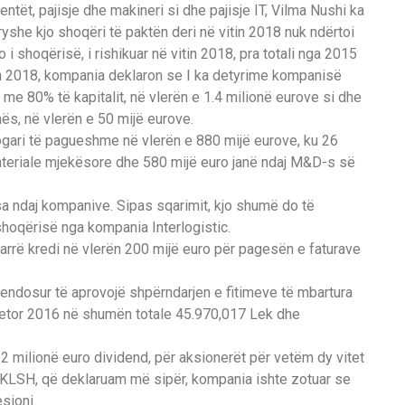
ntët, pajisje dhe makineri si dhe pajisje IT, Vilma Nushi ka
ryshe kjo shoqëri të paktën deri në vitin 2018 nuk ndërtoi
o i shoqërisë, i rishikuar në vitin 2018, pra totali nga 2015
tin 2018, kompania deklaron se I ka detyrime kompanisë
me 80% të kapitalit, në vlerën e 1.4 milionë eurove si dhe
lmës, në vlerën e 50 mijë eurove.
ogari të pagueshme në vlerën e 880 mijë eurove, ku 26
materiale mjekësore dhe 580 mijë euro janë ndaj M&D-s së
sa ndaj kompanive. Sipas sqarimit, kjo shumë do të
 shoqërisë nga kompania Interlogistic.
marrë kredi në vlerën 200 mijë euro për pagesën e faturave
ndosur të aprovojë shpërndarjen e fitimeve të mbartura
hjetor 2016 në shumën totale 45.970,017 Lek dhe
.2 milionë euro dividend, për aksionerët për vetëm dy vitet
ë KLSH, që deklaruam më sipër, kompania ishte zotuar se
sioni.