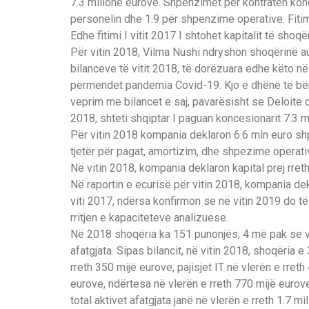
7.3 milionë eurove. Shpenzimet për kontratën konc
personelin dhe 1.9 për shpenzime operative. Fitim
Edhe fitimi I vitit 2017 I shtohet kapitalit të shoq
Për vitin 2018, Vilma Nushi ndryshon shoqërinë au
bilanceve të vitit 2018, të dorëzuara edhe këto në
përmendet pandemia Covid-19. Kjo e dhënë të bën t
veprim me bilancet e saj, pavarësisht se Deloite 
2018, shteti shqiptar I paguan koncesionarit 7.3 m
Për vitin 2018 kompania deklaron 6.6 mln euro shp
tjetër për pagat, amortizim, dhe shpezime operativ
Në vitin 2018, kompania deklaron kapital prej rreth
Në raportin e ecurisë për vitin 2018, kompania d
viti 2017, ndërsa konfirmon se në vitin 2019 do t
rritjen e kapaciteteve analizuese.
Në 2018 shoqëria ka 151 punonjës, 4 më pak se vi
afatgjata. Sipas bilancit, në vitin 2018, shoqëria e
rreth 350 mijë eurove, pajisjet IT në vlerën e rret
eurove, ndërtesa në vlerën e rreth 770 mijë eurove
total aktivet afatgjata janë në vlerën e rreth 1.7 mi