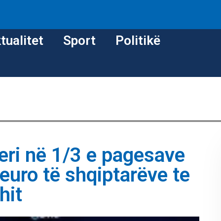
tualitet
Sport
Politikë
deri në 1/3 e pagesave
 euro të shqiptarëve te
hit