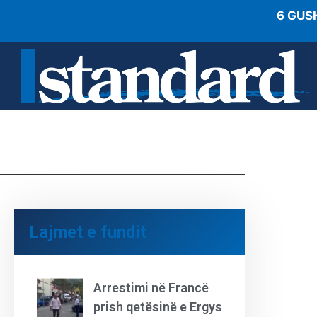
6 GUS
Lajmet e fundit
Arrestimi në Francë
prish qetësinë e Ergys