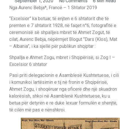
September 1, 2020
No Comments
6 Min Read
Nga Aurenc Bebja*, Francë – 1 Shtator 2019
“Excelsior” ka botuar, të enjten e 6 shtatorit dhe të
premten e 7 shtatorit 1928, në faqet n°6, fotografitë e
ceremonisë së shpalljes mbret të Ahmet Zogut, të
cilat, Aurenc Bebja, nëpërmjet Blogut “Dars (Klos), Mat
– Albania”, i ka sjellë për publikun shqiptar :
Shpallja e Ahmet Zogu, mbret i Shqipërisë, si Zog I –
Excelsior 6 shtator
Pasi priti delegacionin e Asamblesë Kushtetuese, i cili
i komunikoi lartësimin e tij në fronin e Shqipërisë,
Ahmet Zogu, i shoqëruar nga oficerë dhe një skuadron
kalorësish, shkoi në Asamblenë Kushtetuese, ku u
betua për detyrën e re duke lexuar formulën e shenjtë,
të cilën më pas e nënshkroi.