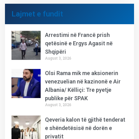
Lajmet e fundit
Arrestimi në Francë prish
qetësinë e Ergys Agasit në
Shqipëri
August 3, 2026
Olsi Rama mik me aksionerin
venezuelian në kazinonë e Air
Albania/ Këlliçi: Tre pyetje
publike për SPAK
August 3, 2026
Qeveria kalon të gjithë tenderat
e shëndetësisë në dorën e
privatit