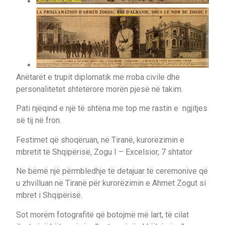
Anëtarët e trupit diplomatik me rroba civile dhe
personalitetet shtetërore morën pjesë në takim.
Pati njëqind e një të shtëna me top me rastin e ngjitjes
së tij në fron.
Festimet që shoqëruan, në Tiranë, kurorëzimin e
mbretit të Shqipërisë, Zogu I – Excelsior, 7 shtator
Ne bëmë një përmbledhje të detajuar të ceremonive që
u zhvilluan në Tiranë për kurorëzimin e Ahmet Zogut si
mbret i Shqipërisë.
Sot morëm fotografitë që botojmë më lart, të cilat