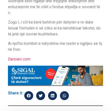
ilustrojnë këto ngjarje dhe tregojnë shkëlqimin dhe
entuziazmin me të cilët u festua shpallja e sovranit të
ri.
Zogu I, i cili ka bërë betimin për detyrën e re duke
lexuar formulën e së cilës ai ka nënshkruar tekstin, do
të jetë një sovran kushtetues.
Ai njoftoi kombet e ndryshme me rastin e ngjitjes së tij
në fron.
Darsiani.com
Share it :