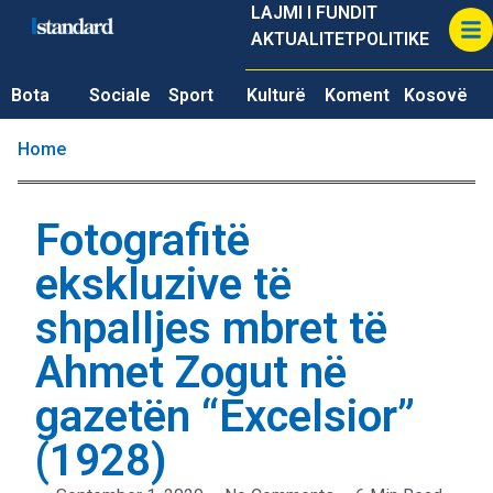
LAJMI I FUNDIT
AKTUALITET
POLITIKE
Bota
Sociale
Sport
Kulturë
Koment
Kosovë
Home
Fotografitë
ekskluzive të
shpalljes mbret të
Ahmet Zogut në
gazetën “Excelsior”
(1928)