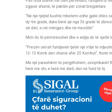
Pas disa ditëve me diell përvëlues, fundjava ul tem
zgjasë shumë, të paktën për zonat bregdetare.
“Në një njëjtat kushte mbetemi edhe gjatë ditës s
dy-tre gradë, duke bërë që nga 36 gradë të zbresi
së diel, si në mëngjes dhe në mesditë”.
Moti do të përmirësohet dhe e enjtja do të sjellë
“Presim sërish fundjavën tjetër një rritje të ndjesh
12-13 Korrik deri shumë afër 20 Korrikut”, thotë m
Me një parashikim të përgjithshëm, sinoptikanët 
herë me shi, e herë me diell, deri në fund të tij.