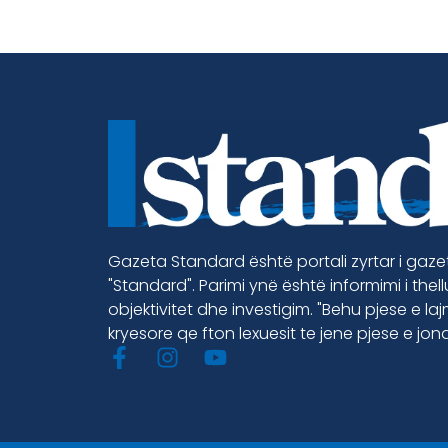
Gazeta Standard është portali zyrtar i gaz
"Standard". Parimi ynë është informimi i thel
objektivitet dhe investigim. "Behu pjese e la
kryesore qe fton lexuesit te jene pjese e jon