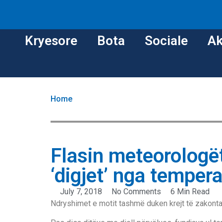
Kryesore
Bota
Sociale
Ak
Home
Flasin meteorologët
‘digjet’ nga temper
July 7, 2018
No Comments
6 Min Read
Ndryshimet e motit tashmë duken krejt të zakonta