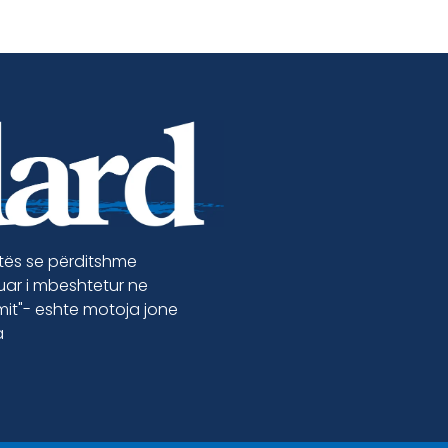
etës se përditshme
luar i mbeshtetur ne
jmit"- eshte motoja jone
a