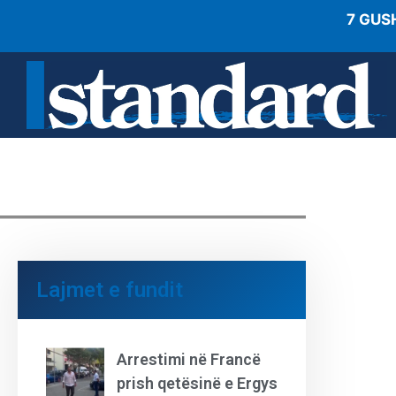
7 GUS
Lajmet e fundit
Arrestimi në Francë
prish qetësinë e Ergys