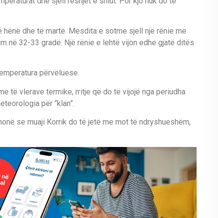
peraturat dhe sjell reshjet e shiut. Por kjo nuk do të
ë hënë dhe të martë. Mesdita e sotme sjell një rënie me
m në 32-33 gradë. Një rënie e lehtë vijon edhe gjatë ditës
 temperatura përvëluese.
me të vlerave termike, rritje që do të vijojë nga periudha
eteorologia për “klan”.
thonë se muaji Korrik do të jetë me mot të ndryshueshëm,