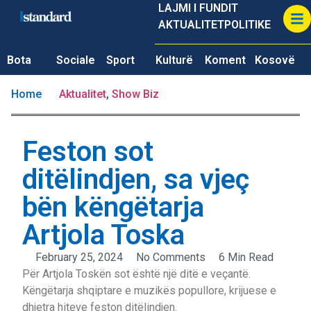
LAJMI I FUNDIT
AKTUALITET
POLITIKE
Bota
Sociale
Sport
Kulturë
Koment
Kosovë
Home
Aktualitet
,
Show Biz
Feston sot
ditëlindjen, sa vjeç
bën këngëtarja
Artjola Toska
February 25, 2024
No Comments
6 Min Read
Për Artjola Toskën sot është një ditë e veçantë.
Këngëtarja shqiptare e muzikës popullore, krijuese e
dhjetra hiteve feston ditëlindjen.