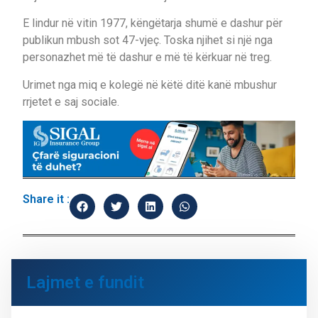
E lindur në vitin 1977, këngëtarja shumë e dashur për
publikun mbush sot 47-vjeç. Toska njihet si një nga
personazhet më të dashur e më të kërkuar në treg.
Urimet nga miq e kolegë në këtë ditë kanë mbushur
rrjetet e saj sociale.
Share it :
Lajmet e fundit