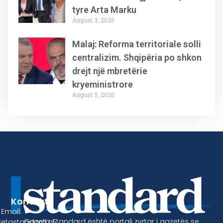
tyre Arta Marku
August 3, 2026
Malaj: Reforma territoriale solli
centralizim. Shqipëria po shkon
drejt një mbretërie
kryeministrore
August 3, 2026
Kontakt
Email:
Gazeta Standard është portali zyrtar i gazetës se
etastandard.al