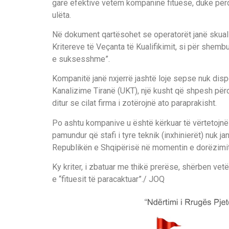
garë efektive vetëm kompaninë fituese, duke për
ulëta.
Në dokument qartësohet se operatorët janë skua
Kritereve të Veçanta të Kualifikimit, si për shemb
e suksesshme”.
Kompanitë janë nxjerrë jashtë loje sepse nuk dispo
Kanalizime Tiranë (UKT), një kusht që shpesh përd
ditur se cilat firma i zotërojnë ato paraprakisht.
Po ashtu kompanive u është kërkuar të vërtetojnë
pamundur që stafi i tyre teknik (inxhinierët) nuk ja
Republikën e Shqipërisë në momentin e dorëzimit
Ky kriter, i zbatuar me thikë prerëse, shërben ve
e “fituesit të paracaktuar”./ JOQ