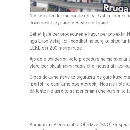
Një tjetër tender me hije të rënda dyshimi për kor
dokumentet zyrtare të Bashkisë Tiranë.
Bëhet fjalë për procedurën e hapur për projektin Ndë
nga Erion Veliaj i cili ndodhet në burg ka shpall
LEKË për 200 metra rrugë.
Ajo që e shndërron këtë procedurë në një skenar t
vlera, por skualifikimi masiv dhe industrial i kon
Sipas dokumenteve të siguruara, në garë kanë ma
(përfshirë bashkime operatorësh). Nga një listë ka
diktonte një garë të ashpër çmimi dhe kursim të f
Komisioni i Vlerësimit të Ofertave (KVO) ka spastr