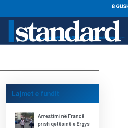
8 GUS
Lajmet e fundit
Arrestimi në Francë
prish qetësinë e Ergys