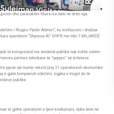
rupsion dhe paracaktim fituesi ka dalë në dritë nga
rtimi i Rrugës Pjetër Arbnori”, ku institucioni i drejtuar
ur fitues operatorin “Shpresa-Al” SHPK me mbi 1 MILIARDË
ipik të korrupsionit me tenderat publikë nuk është vetëm
kurrencës përmes teknikave të “qepjes” së kritereve.
rrë pjesë një numër rekord prej 31 operatorësh ekonomikë
q e gjatë kompanish ndërtimi, logjika e tregut do të
ondeve publike.
uar të gjithë operatorët e tjerë konkurrues, duke lënë në