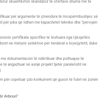
dorur skualifikimin skandaloz të ofertave shumë më të
lifikuar për argumente të çmendura të mospërmbushjes së
ull për pika që lidhen me kapacitetet teknike dhe “përvojën
nonin çertifikata specifike të lëshuara nga Ujësjellës
oret në mënyrë selektive për tenderat e kryeqytetit, duke
 me dokumentacion të ndërlikuar dhe pothuajse të
në të angazhuar në asnjë projekt tjetër paralelisht në
.
tëm për copëtuar çdo konkurrent që guxon të futet në zonën