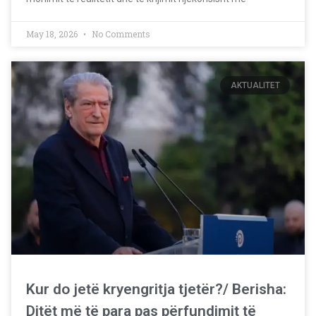
May 18, 2026
No Comments
AKTUALITET
Kur do jetë kryengritja tjetër?/ Berisha:
Ditët më të para pas përfundimit të