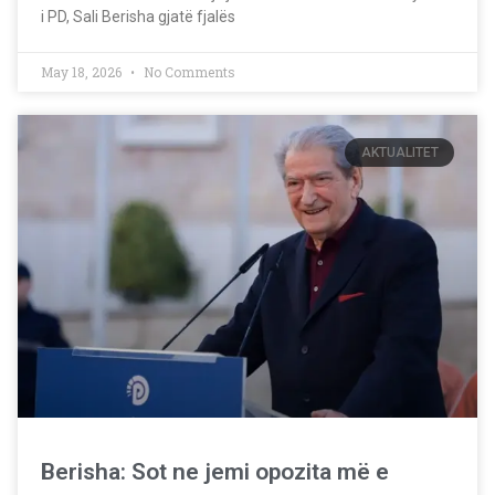
i PD, Sali Berisha gjatë fjalës
May 18, 2026
No Comments
AKTUALITET
Berisha: Sot ne jemi opozita më e