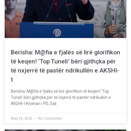
Berisha: M@fia e fjalës së lirë glorifikon
të keqen! ‘Top Tuneli’ bëri gjithçka për
të nxjerrë të pastër ndrikullën e AKSHI-
t
Berisha: M@fia e fjalës së lirë glorifikon të keqen! ‘Top
Tuneli’ bëri gjithçka për të nxjerrë të pastër ndrikullën e
AKSHI-t Kryetari i PD, Sali
May 18, 2026
No Comments