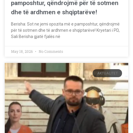
pamposhtur, qëndrojmë për të sotmen
dhe të ardhmen e shqiptarëve!
Berisha: Sot ne jemi opozita më e pamposhtur, qëndrojmë
për të sotmen dhe të ardhmen e shqiptarëve! Kryetari i PD,
Sali Berisha gjatë fjalës në
May 18, 2026
No Comments
AKTUALITET