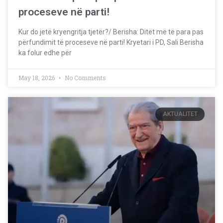
proceseve në parti!
Kur do jetë kryengritja tjetër?/ Berisha: Ditët më të para pas
përfundimit të proceseve në parti! Kryetari i PD, Sali Berisha
ka folur edhe për
May 18, 2026
No Comments
AKTUALITET