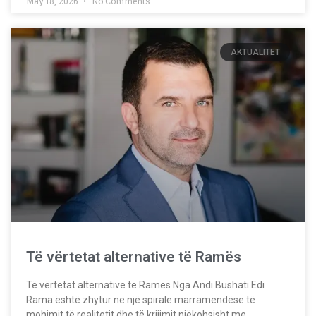
May 18, 2026
No Comments
AKTUALITET
Të vërtetat alternative të Ramës
Të vërtetat alternative të Ramës Nga Andi Bushati Edi
Rama është zhytur në një spirale marramendëse të
mohimit të realitetit dhe të krijimit njëkohsisht me