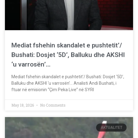
Mediat fshehin skandalet e pushtetit’/
Bushati: Dosjet ‘5D’, Balluku dhe AKSHI
‘u varrosën’…
Mediat fshehin skandalet e pushtetit’/ Bushati: Dosjet ‘5D’,
Balluku dhe AKSHI ‘u varrosën’… Analisti Andi Bushati, i
ftuar në emisionin “Çim Peka Live” në SYRI
May 18, 2026
No Comments
AKTUALITET