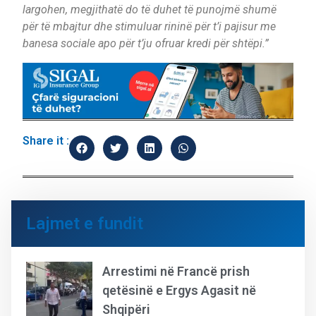
largohen, megjithatë do të duhet të punojmë shumë
për të mbajtur dhe stimuluar rininë për t’i pajisur me
banesa sociale apo për t’ju ofruar kredi për shtëpi.”
Share it :
Lajmet e fundit
Arrestimi në Francë prish
qetësinë e Ergys Agasit në
Shqipëri