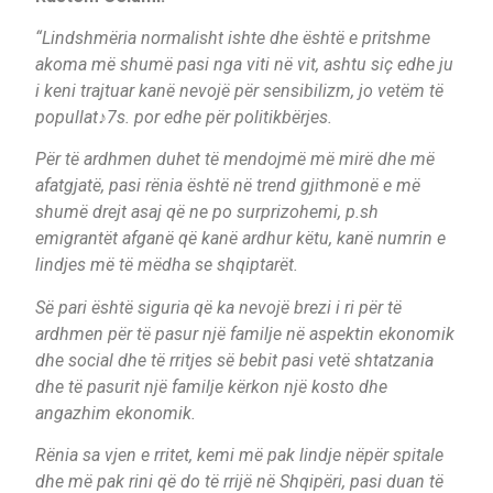
“Lindshmëria normalisht ishte dhe është e pritshme
akoma më shumë pasi nga viti në vit, ashtu siç edhe ju
i keni trajtuar kanë nevojë për sensibilizm, jo vetëm të
popullat♪7s. por edhe për politikbërjes.
Për të ardhmen duhet të mendojmë më mirë dhe më
afatgjatë, pasi rënia është në trend gjithmonë e më
shumë drejt asaj që ne po surprizohemi, p.sh
emigrantët afganë që kanë ardhur këtu, kanë numrin e
lindjes më të mëdha se shqiptarët.
Së pari është siguria që ka nevojë brezi i ri për të
ardhmen për të pasur një familje në aspektin ekonomik
dhe social dhe të rritjes së bebit pasi vetë shtatzania
dhe të pasurit një familje kërkon një kosto dhe
angazhim ekonomik.
Rënia sa vjen e rritet, kemi më pak lindje nëpër spitale
dhe më pak rini që do të rrijë në Shqipëri, pasi duan të