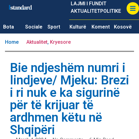
LAJMI I FUNDIT
AKTUALITET
POLITIKE
Bota
Sociale
Sport
Kulturë
Koment
Kosovë
Home
Aktualitet
,
Kryesore
Bie ndjeshëm numri i
lindjeve/ Mjeku: Brezi
i ri nuk e ka sigurinë
për të krijuar të
ardhmen këtu në
Shqipëri