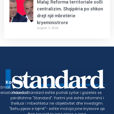
Malaj: Reforma territoriale solli
centralizim. Shqipëria po shkon
drejt një mbretërie
kryeministrore
August 3, 2026
Kontakt
Email:
Gazeta Standard është portali zyrtar i gazetës se
etastandard.al
përditshme "Standard". Parimi ynë është informimi i
thelluar i mbeshtetur ne objektivitet dhe investigim.
"Behu pjese e lajmit"- eshte motoja jone kryesore qe
fton lexuesit te jene pjese e jona