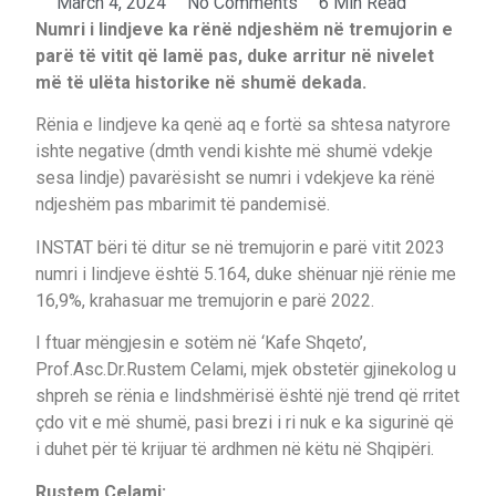
March 4, 2024
No Comments
6 Min Read
Numri i lindjeve ka rënë ndjeshëm në tremujorin e
parë të vitit që lamë pas, duke arritur në nivelet
më të ulëta historike në shumë dekada.
Rënia e lindjeve ka qenë aq e fortë sa shtesa natyrore
ishte negative (dmth vendi kishte më shumë vdekje
sesa lindje) pavarësisht se numri i vdekjeve ka rënë
ndjeshëm pas mbarimit të pandemisë.
INSTAT bëri të ditur se në tremujorin e parë vitit 2023
numri i lindjeve është 5.164, duke shënuar një rënie me
16,9%, krahasuar me tremujorin e parë 2022.
I ftuar mëngjesin e sotëm në ‘Kafe Shqeto’,
Prof.Asc.Dr.Rustem Celami, mjek obstetër gjinekolog u
shpreh se rënia e lindshmërisë është një trend që rritet
çdo vit e më shumë, pasi brezi i ri nuk e ka sigurinë që
i duhet për të krijuar të ardhmen në këtu në Shqipëri.
Rustem Celami: