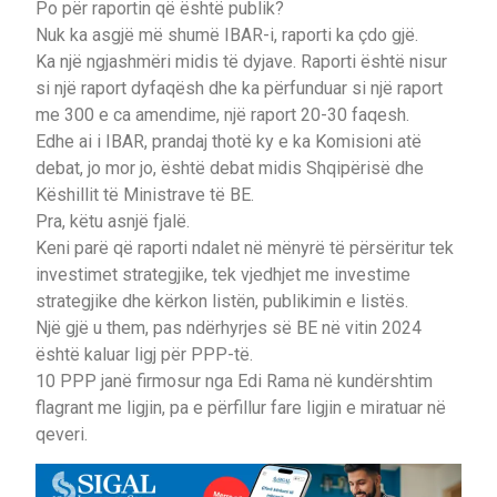
Po për raportin që është publik?
Nuk ka asgjë më shumë IBAR-i, raporti ka çdo gjë.
Ka një ngjashmëri midis të dyjave. Raporti është nisur
si një raport dyfaqësh dhe ka përfunduar si një raport
me 300 e ca amendime, një raport 20-30 faqesh.
Edhe ai i IBAR, prandaj thotë ky e ka Komisioni atë
debat, jo mor jo, është debat midis Shqipërisë dhe
Këshillit të Ministrave të BE.
Pra, këtu asnjë fjalë.
Keni parë që raporti ndalet në mënyrë të përsëritur tek
investimet strategjike, tek vjedhjet me investime
strategjike dhe kërkon listën, publikimin e listës.
Një gjë u them, pas ndërhyrjes së BE në vitin 2024
është kaluar ligj për PPP-të.
10 PPP janë firmosur nga Edi Rama në kundërshtim
flagrant me ligjin, pa e përfillur fare ligjin e miratuar në
qeveri.