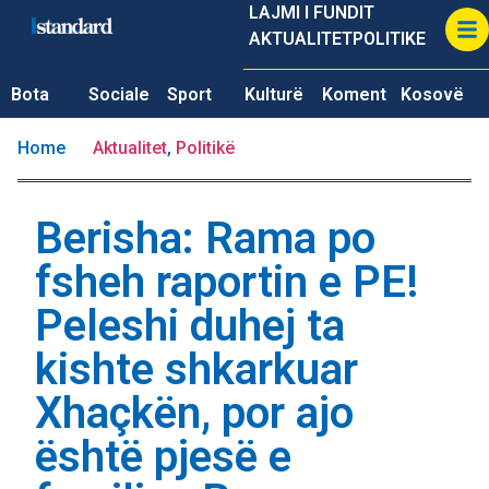
LAJMI I FUNDIT
AKTUALITET
POLITIKE
Bota
Sociale
Sport
Kulturë
Koment
Kosovë
Home
Aktualitet
,
Politikë
Berisha: Rama po
fsheh raportin e PE!
Peleshi duhej ta
kishte shkarkuar
Xhaçkën, por ajo
është pjesë e