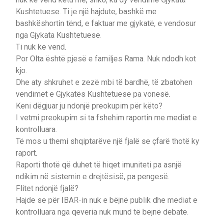
Kushtetuese. Ti je një hajdute, bashkë me
bashkëshortin tënd, e faktuar me gjykatë, e vendosur
nga Gjykata Kushtetuese.
Ti nuk ke vend.
Por Olta është pjesë e familjes Rama. Nuk ndodh kot
kjo.
Dhe aty shkruhet e zezë mbi të bardhë, të zbatohen
vendimet e Gjykatës Kushtetuese pa vonesë.
Keni dëgjuar ju ndonjë preokupim për këto?
I vetmi preokupim si ta fshehim raportin me mediat e
kontrolluara.
Të mos u themi shqiptarëve një fjalë se çfarë thotë ky
raport.
Raporti thotë që duhet të hiqet imuniteti pa asnjë
ndikim në sistemin e drejtësisë, pa pengesë.
Flitet ndonjë fjalë?
Hajde se për IBAR-in nuk e bëjnë publik dhe mediat e
kontrolluara nga qeveria nuk mund të bëjnë debate.