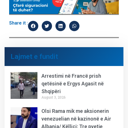
Share it :
Lajmet e fundit
Arrestimi në Francë prish
qetësinë e Ergys Agasit në
Shqipëri
August 3, 2026
Olsi Rama mik me aksionerin
venezuelian në kazinonë e Air
Albania/ Këlliçi: Tre pyetje