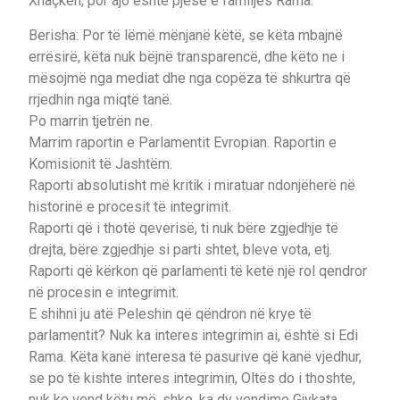
Xhaçkën, por ajo është pjesë e familjes Rama.
Berisha: Por të lëmë mënjanë këtë, se këta mbajnë
errësirë, këta nuk bëjnë transparencë, dhe këto ne i
mësojmë nga mediat dhe nga copëza të shkurtra që
rrjedhin nga miqtë tanë.
Po marrin tjetrën ne.
Marrim raportin e Parlamentit Evropian. Raportin e
Komisionit të Jashtëm.
Raporti absolutisht më kritik i miratuar ndonjëherë në
historinë e procesit të integrimit.
Raporti që i thotë qeverisë, ti nuk bëre zgjedhje të
drejta, bëre zgjedhje si parti shtet, bleve vota, etj.
Raporti që kërkon që parlamenti të ketë një rol qendror
në procesin e integrimit.
E shihni ju atë Peleshin që qëndron në krye të
parlamentit? Nuk ka interes integrimin ai, është si Edi
Rama. Këta kanë interesa të pasurive që kanë vjedhur,
se po të kishte interes integrimin, Oltës do i thoshte,
nuk ke vend këtu më, shko, ka dy vendime Gjykata