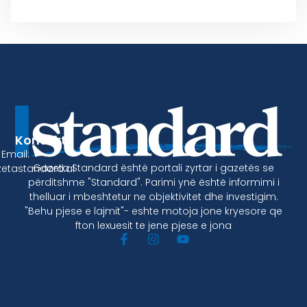
Kontakt
Email:
Gazeta Standard është portali zyrtar i gazetës se
etastandard.al
përditshme "Standard". Parimi ynë është informimi i
thelluar i mbeshtetur ne objektivitet dhe investigim.
"Behu pjese e lajmit"- eshte motoja jone kryesore qe
fton lexuesit te jene pjese e jona