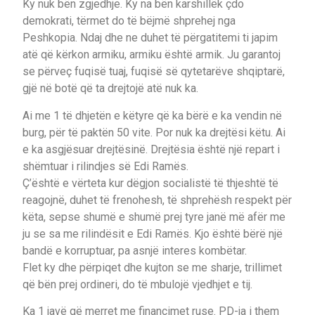
Ky nuk bën zgjedhje. Ky na bën karshillëk çdo
demokrati, tërmet do të bëjmë shprehej nga
Peshkopia. Ndaj dhe ne duhet të përgatitemi ti japim
atë që kërkon armiku, armiku është armik. Ju garantoj
se përveç fuqisë tuaj, fuqisë së qytetarëve shqiptarë,
gjë në botë që ta drejtojë atë nuk ka.
Ai me 1 të dhjetën e këtyre që ka bërë e ka vendin në
burg, për të paktën 50 vite. Por nuk ka drejtësi këtu. Ai
e ka asgjësuar drejtësinë. Drejtësia është një repart i
shëmtuar i rilindjes së Edi Ramës.
Ç’është e vërteta kur dëgjon socialistë të thjeshtë të
reagojnë, duhet të frenohesh, të shprehësh respekt për
këta, sepse shumë e shumë prej tyre janë më afër me
ju se sa me rilindësit e Edi Ramës. Kjo është bërë një
bandë e korruptuar, pa asnjë interes kombëtar.
Flet ky dhe përpiqet dhe kujton se me sharje, trillimet
që bën prej ordineri, do të mbulojë vjedhjet e tij.
Ka 1 javë që merret me financimet ruse. PD-ja i them