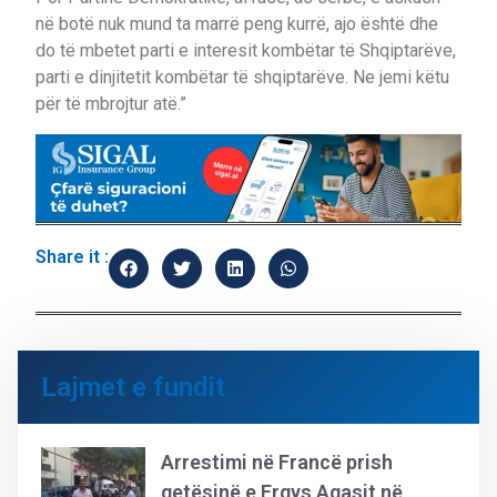
në botë nuk mund ta marrë peng kurrë, ajo është dhe
do të mbetet parti e interesit kombëtar të Shqiptarëve,
parti e dinjitetit kombëtar të shqiptarëve. Ne jemi këtu
për të mbrojtur atë.”
Share it :
Lajmet e fundit
Arrestimi në Francë prish
qetësinë e Ergys Agasit në