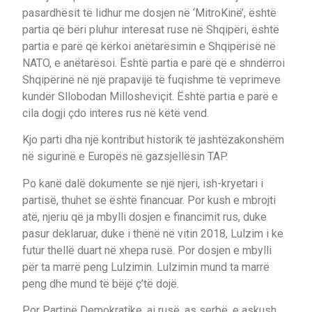
pasardhësit të lidhur me dosjen në ‘MitroKinë’, është
partia që bëri pluhur interesat ruse në Shqipëri, është
partia e parë që kërkoi anëtarësimin e Shqipërisë në
NATO, e anëtarësoi. Është partia e parë që e shndërroi
Shqipërinë në një prapavijë të fuqishme të veprimeve
kundër Sllobodan Millosheviçit. Është partia e parë e
cila dogji çdo interes rus në këtë vend.
Kjo parti dha një kontribut historik të jashtëzakonshëm
në sigurinë e Europës në gazsjellësin TAP.
Po kanë dalë dokumente se një njeri, ish-kryetari i
partisë, thuhet se është financuar. Por kush e mbrojti
atë, njeriu që ja mbylli dosjen e financimit rus, duke
pasur deklaruar, duke i thënë në vitin 2018, Lulzim i ke
futur thellë duart në xhepa rusë. Por dosjen e mbylli
për ta marrë peng Lulzimin. Lulzimin mund ta marrë
peng dhe mund të bëjë ç’të dojë.
Por Partinë Demokratike, ai rusë, as serbë, e askush