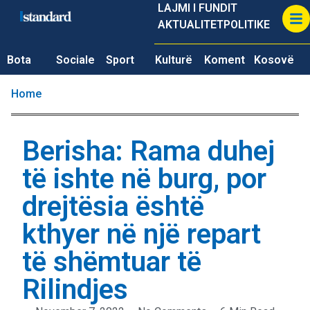
LAJMI I FUNDIT
AKTUALITET
POLITIKE
Bota
Sociale
Sport
Kulturë
Koment
Kosovë
Home
Berisha: Rama duhej
të ishte në burg, por
drejtësia është
kthyer në një repart
të shëmtuar të
Rilindjes