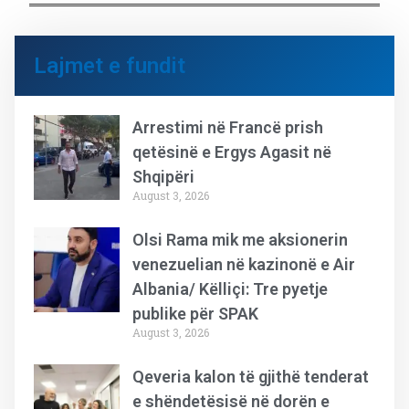
Lajmet e fundit
Arrestimi në Francë prish
qetësinë e Ergys Agasit në
Shqipëri
August 3, 2026
Olsi Rama mik me aksionerin
venezuelian në kazinonë e Air
Albania/ Këlliçi: Tre pyetje
publike për SPAK
August 3, 2026
Qeveria kalon të gjithë tenderat
e shëndetësisë në dorën e