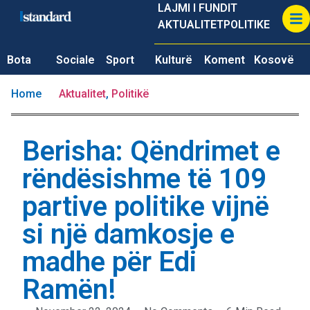
LAJMI I FUNDIT
AKTUALITET
POLITIKE
Bota
Sociale
Sport
Kulturë
Koment
Kosovë
Home
Aktualitet
,
Politikë
Berisha: Qëndrimet e
rëndësishme të 109
partive politike vijnë
si një damkosje e
madhe për Edi
Ramën!