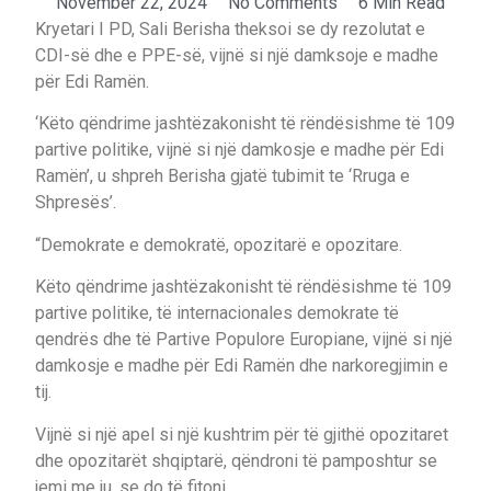
November 22, 2024
No Comments
6 Min Read
Kryetari I PD, Sali Berisha theksoi se dy rezolutat e
CDI-së dhe e PPE-së, vijnë si një damksoje e madhe
për Edi Ramën.
‘Këto qëndrime jashtëzakonisht të rëndësishme të 109
partive politike, vijnë si një damkosje e madhe për Edi
Ramën’, u shpreh Berisha gjatë tubimit te ‘Rruga e
Shpresës’.
“Demokrate e demokratë, opozitarë e opozitare.
Këto qëndrime jashtëzakonisht të rëndësishme të 109
partive politike, të internacionales demokrate të
qendrës dhe të Partive Populore Europiane, vijnë si një
damkosje e madhe për Edi Ramën dhe narkoregjimin e
tij.
Vijnë si një apel si një kushtrim për të gjithë opozitaret
dhe opozitarët shqiptarë, qëndroni të pamposhtur se
jemi me ju, se do të fitoni.