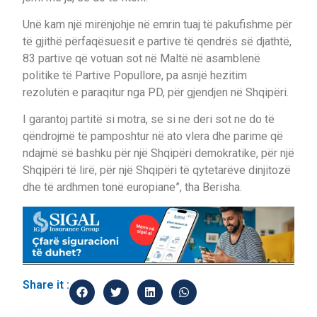
Unë kam një mirënjohje në emrin tuaj të pakufishme për
të gjithë përfaqësuesit e partive të qendrës së djathtë,
83 partive që votuan sot në Maltë në asamblenë
politike të Partive Popullore, pa asnjë hezitim
rezolutën e paraqitur nga PD, për gjendjen në Shqipëri.
I garantoj partitë si motra, se si ne deri sot ne do të
qëndrojmë të pamposhtur në ato vlera dhe parime që
ndajmë së bashku për një Shqipëri demokratike, për një
Shqipëri të lirë, për një Shqipëri të qytetarëve dinjitozë
dhe të ardhmen tonë europiane”, tha Berisha.
Share it :