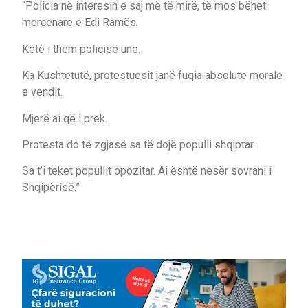
“Policia në interesin e saj më të mirë, të mos bëhet
mercenare e Edi Ramës.
Këtë i them policisë unë.
Ka Kushtetutë, protestuesit janë fuqia absolute morale
e vendit.
Mjerë ai që i prek.
Protesta do të zgjasë sa të dojë populli shqiptar.
Sa t’i teket popullit opozitar. Ai është nesër sovrani i
Shqipërisë.”