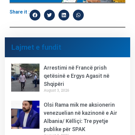
Share it :
Lajmet e fundit
Arrestimi në Francë prish
qetësinë e Ergys Agasit në
Shqipëri
August 3, 2026
Olsi Rama mik me aksionerin
venezuelian në kazinonë e Air
Albania/ Këlliçi: Tre pyetje
publike për SPAK