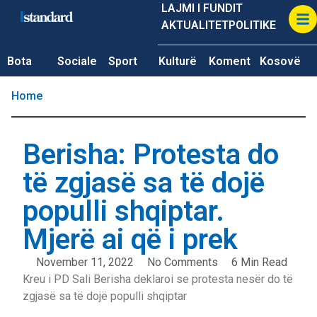
LAJMI I FUNDIT
AKTUALITET
POLITIKE
Bota
Sociale
Sport
Kulturë
Koment
Kosovë
Home
Berisha: Protesta do
të zgjasë sa të dojë
populli shqiptar.
Mjerë ai që i prek
November 11, 2022
No Comments
6 Min Read
Kreu i PD Sali Berisha deklaroi se protesta nesër do të
zgjasë sa të dojë populli shqiptar