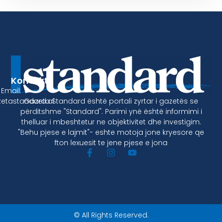
Kontakt
Email:
Gazeta Standard është portali zyrtar i gazetës se
etastandard.al
përditshme "Standard". Parimi ynë është informimi i
thelluar i mbeshtetur ne objektivitet dhe investigim.
"Behu pjese e lajmit"- eshte motoja jone kryesore qe
fton lexuesit te jene pjese e jona
© All Rights Reserved.