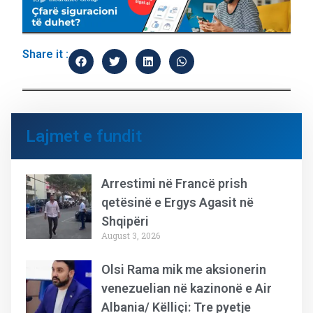
Share it :
Lajmet e fundit
Arrestimi në Francë prish
qetësinë e Ergys Agasit në
Shqipëri
August 3, 2026
Olsi Rama mik me aksionerin
venezuelian në kazinonë e Air
Albania/ Këlliçi: Tre pyetje