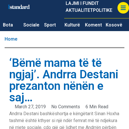
LAJMI I FUNDIT
AKTUALITET
POLITIKE
Bota
Sociale
Sport
Kulturë
Koment
Kosovë
Home
‘Bëmë mama të të
ngjaj’. Andrra Destani
prezanton nënën e
saj…
March 27, 2019
No Comments
6 Min Read
Andrra Destani bashkëshortja e këngëtarit Sinan Hoxha
tashmë është kthyer si një ndër femrat më të ndjekura
në rrjete sociale, çdo gjë që lidhet me Andrrën përbën