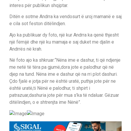
interes për publikun shqiptar.
Ditën e sotme Andrra ka vendosurt ë uroj mamanë e saj
e cila sot feston ditëlindjen.
Ajo ka publikuar dy foto, një kur Andrra ka qenë thjesht
një fëmijë dhe një ku mamaja e saj duket me djalin e
Andrrës në krah.
Në foto ajo ka shkruar:“Nëna ime e dashur, ti që ndjenje
me netë të tëra pa gjumë,dora jote e palodhur që në
djep na tund. Nëna ime e dashur që na rri plot dashuri.
Çdo fjalë e jotja për ne është uratë, puthja jote për ne
është uratë,ti Nënë e palodhur, ti shpirt i
patrazuar,dashuria jote për mua s’ka të ndaluar. Gëzuar
ditëlindjen, o e shtrenjta ime Nënë”.