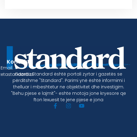
Kontakt
Email:
Gazeta Standard është portali zyrtar i gazetës se
etastandard.al
përditshme "Standard". Parimi ynë është informimi i
thelluar i mbeshtetur ne objektivitet dhe investigim.
"Behu pjese e lajmit"- eshte motoja jone kryesore qe
fton lexuesit te jene pjese e jona