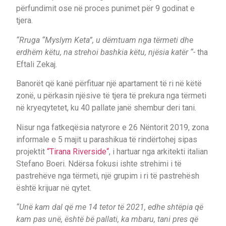
përfundimit ose në proces punimet për 9 godinat e
tjera.
“Rruga “Myslym Keta”, u dëmtuam nga tërmeti dhe
erdhëm këtu, na strehoi bashkia këtu, njësia katër “-
tha
Eftali Zekaj.
Banorët që kanë përfituar një apartament të ri në këtë
zonë, u përkasin njësive të tjera të prekura nga tërmeti
në kryeqytetet, ku 40 pallate janë shembur deri tani.
Nisur nga fatkeqësia natyrore e 26 Nëntorit 2019, zona
informale e 5 majit u parashikua të rindërtohej sipas
projektit
“Tirana Riverside“
, i hartuar nga arkitekti italian
Stefano Boeri. Ndërsa fokusi ishte strehimi i të
pastrehëve nga tërmeti, një grupim i ri të pastrehësh
është krijuar në qytet.
“Unë kam dal që me 14 tetor të 2021, edhe shtëpia që
kam pas unë, është bë pallati, ka mbaru, tani pres që