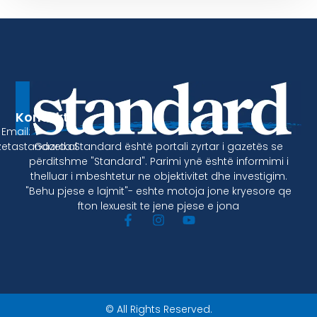
Kontakt
Email:
Gazeta Standard është portali zyrtar i gazetës se
etastandard.al
përditshme "Standard". Parimi ynë është informimi i
thelluar i mbeshtetur ne objektivitet dhe investigim.
"Behu pjese e lajmit"- eshte motoja jone kryesore qe
fton lexuesit te jene pjese e jona
© All Rights Reserved.