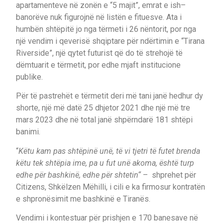
apartamenteve në zonën e “5 majit”, emrat e ish–
banorëve nuk figurojnë në listën e fituesve. Ata i
humbën shtëpitë jo nga tërmeti i 26 nëntorit, por nga
një vendim i qeverisë shqiptare për ndërtimin e “Tirana
Riverside”, një qytet futurist që do të strehojë të
dëmtuarit e tërmetit, por edhe mjaft institucione
publike.
Për të pastrehët e tërmetit deri më tani janë hedhur dy
shorte, një më datë 25 dhjetor 2021 dhe një më tre
mars 2023 dhe në total janë shpërndarë 181 shtëpi
banimi.
“
Këtu kam pas shtëpinë unë, të vi tjetri të futet brenda
këtu tek shtëpia ime, pa u fut unë akoma, është turp
edhe për bashkinë, edhe për shtetin“
– shprehet për
Citizens, Shkëlzen Mëhilli, i cili e ka firmosur kontratën
e shpronësimit me bashkinë e Tiranës.
Vendimi i kontestuar për prishjen e 170 banesave në