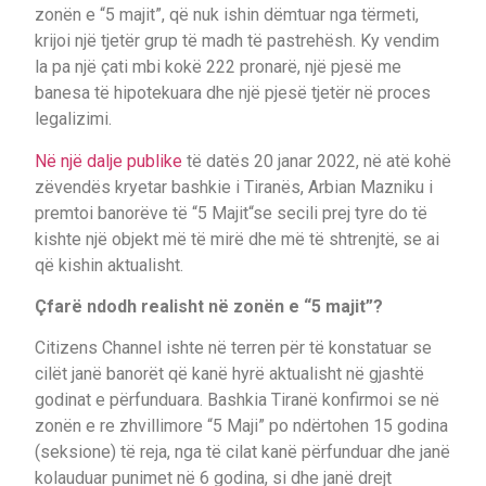
zonën e “5 majit”, që nuk ishin dëmtuar nga tërmeti,
krijoi një tjetër grup të madh të pastrehësh. Ky vendim
la pa një çati mbi kokë 222 pronarë, një pjesë me
banesa të hipotekuara dhe një pjesë tjetër në proces
legalizimi.
Në një dalje publike
të datës 20 janar 2022, në atë kohë
zëvendës kryetar bashkie i Tiranës, Arbian Mazniku i
premtoi banorëve të “5 Majit“se secili prej tyre do të
kishte një objekt më të mirë dhe më të shtrenjtë, se ai
që kishin aktualisht.
Çfarë ndodh realisht në zonën e “5 majit”?
Citizens Channel ishte në terren për të konstatuar se
cilët janë banorët që kanë hyrë aktualisht në gjashtë
godinat e përfunduara. Bashkia Tiranë konfirmoi se në
zonën e re zhvillimore “5 Maji” po ndërtohen 15 godina
(seksione) të reja, nga të cilat kanë përfunduar dhe janë
kolauduar punimet në 6 godina, si dhe janë drejt