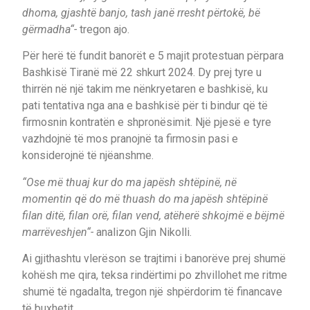
dhoma, gjashtë banjo, tash janë rresht përtokë, bë
gërmadha“-
tregon ajo.
Për herë të fundit banorët e 5 majit protestuan përpara
Bashkisë Tiranë më 22 shkurt 2024. Dy prej tyre u
thirrën në një takim me nënkryetaren e bashkisë, ku
pati tentativa nga ana e bashkisë për ti bindur që të
firmosnin kontratën e shpronësimit. Një pjesë e tyre
vazhdojnë të mos pranojnë ta firmosin pasi e
konsiderojnë të njëanshme.
“Ose më thuaj kur do ma japësh shtëpinë, në
momentin që do më thuash do ma japësh shtëpinë
filan ditë, filan orë, filan vend, atëherë shkojmë e bëjmë
marrëveshjen“-
analizon Gjin Nikolli.
Ai gjithashtu vlerëson se trajtimi i banorëve prej shumë
kohësh me qira, teksa rindërtimi po zhvillohet me ritme
shumë të ngadalta, tregon një shpërdorim të financave
të buxhetit.