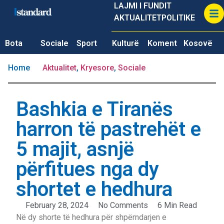
LAJMI I FUNDIT
AKTUALITET
POLITIKE
Bota
Sociale
Sport
Kulturë
Koment
Kosovë
Home
Aktualitet
,
Kryesore
,
Sociale
Bashkia e Tiranës
harron të pastrehët e
5 majit, asnjë
përfitues nga dy
shortet e hedhura
February 28, 2024
No Comments
6 Min Read
Në dy shorte të hedhura për shpërndarjen e