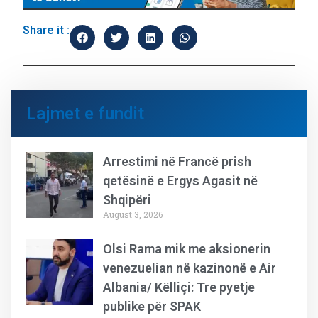
Share it :
Lajmet e fundit
Arrestimi në Francë prish
qetësinë e Ergys Agasit në
Shqipëri
August 3, 2026
Olsi Rama mik me aksionerin
venezuelian në kazinonë e Air
Albania/ Këlliçi: Tre pyetje
publike për SPAK