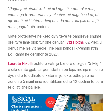
“Paguajmë qiranë kot, që del nga të ardhurat e mia,
edhe nga të ardhurat e qytetarëve, që paguhen kot, në
një kohë që kishim ndenj brenda dhe s’ka pas nevojë
me u pagu“-
përfundon ai.
Gjatë protestave në këto dy viteve të banorëve shumë
prej tyre janë gjobitur dhe dënuar.
Ivzi Hoxha,
62 vjeç, u
dënua me një vit heqje lirie pasi kanosi kryeministrin
Edi Rama në qershor të 2023.
Laureta Nikoll
i është e vetmja banore e lagjes “5 Maji”
e cila është gjobitur për ndërtim pa leje, me një milion e
dyqind e tetëdhjetë e katër mijë lekë, edhe pse në
zonën e 5 majit janë identifikuar edhe 12 godina të tjera
të cilat janë pa leje.