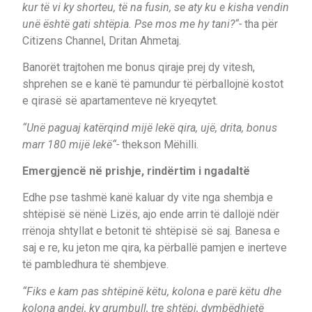
kur të vi ky shorteu, të na fusin, se aty ku e kisha vendin
unë është gati shtëpia. Pse mos me hy tani?“-
tha për
Citizens Channel, Dritan Ahmetaj.
Banorët trajtohen me bonus qiraje prej dy vitesh,
shprehen se e kanë të pamundur të përballojnë kostot
e qirasë së apartamenteve në kryeqytet.
“Unë paguaj katërqind mijë lekë qira, ujë, drita, bonus
marr 180 mijë lekë“-
thekson Mëhilli.
Emergjencë në prishje, rindërtim i ngadaltë
Edhe pse tashmë kanë kaluar dy vite nga shembja e
shtëpisë së nënë Lizës, ajo ende arrin të dallojë ndër
rrënoja shtyllat e betonit të shtëpisë së saj. Banesa e
saj e re, ku jeton me qira, ka përballë pamjen e inerteve
të pambledhura të shembjeve.
“Fiks e kam pas shtëpinë këtu, kolona e parë këtu dhe
kolona andej, ky grumbull, tre shtëpi, dymbëdhjetë