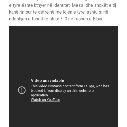
e tyre është kthyer në identitet. Messi dhe shokët e tij
kanë rinisur të dëfrejnë me lojën e tyre, ashtu si në
ndeshjen e fundit të fituar 3-0 në fushën e Eibar.