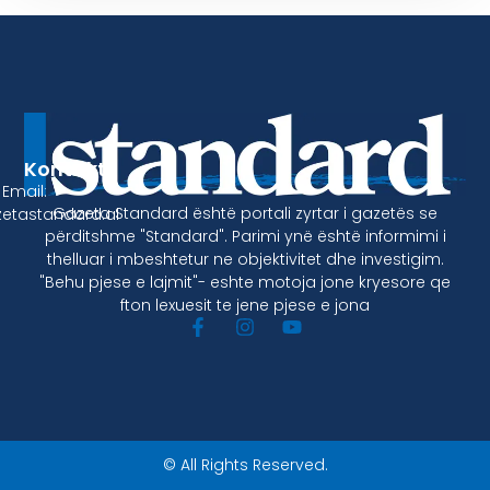
Kontakt
Email:
Gazeta Standard është portali zyrtar i gazetës se
etastandard.al
përditshme "Standard". Parimi ynë është informimi i
thelluar i mbeshtetur ne objektivitet dhe investigim.
"Behu pjese e lajmit"- eshte motoja jone kryesore qe
fton lexuesit te jene pjese e jona
© All Rights Reserved.