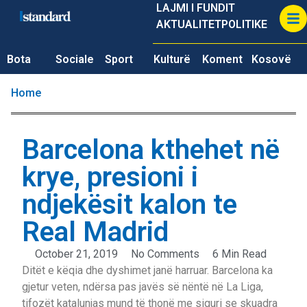
LAJMI I FUNDIT
AKTUALITET
POLITIKE
Bota
Sociale
Sport
Kulturë
Koment
Kosovë
Home
Barcelona kthehet në
krye, presioni i
ndjekësit kalon te
Real Madrid
October 21, 2019
No Comments
6 Min Read
Ditët e këqia dhe dyshimet janë harruar. Barcelona ka
gjetur veten, ndërsa pas javës së nëntë në La Liga,
tifozët katalunjas mund të thonë me siguri se skuadra