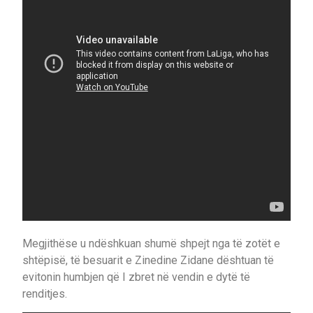
Megjithëse u ndëshkuan shumë shpejt nga të zotët e
shtëpisë, të besuarit e Zinedine Zidane dështuan të
evitonin humbjen që I zbret në vendin e dytë të
renditjes.