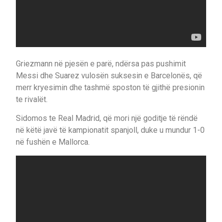
Griezmann në pjesën e parë, ndërsa pas pushimit
Messi dhe Suarez vulosën suksesin e Barcelonës, që
merr kryesimin dhe tashmë sposton të gjithë presionin
te rivalët.
Sidomos te Real Madrid, që mori një goditje të rëndë
në këtë javë të kampionatit spanjoll, duke u mundur 1-0
në fushën e Mallorca.