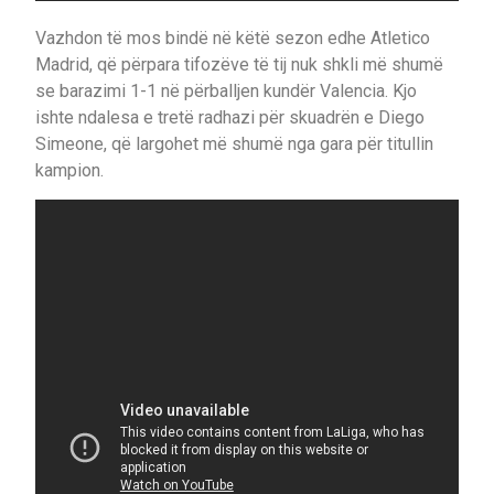
Vazhdon të mos bindë në këtë sezon edhe Atletico
Madrid, që përpara tifozëve të tij nuk shkli më shumë
se barazimi 1-1 në përballjen kundër Valencia. Kjo
ishte ndalesa e tretë radhazi për skuadrën e Diego
Simeone, që largohet më shumë nga gara për titullin
kampion.