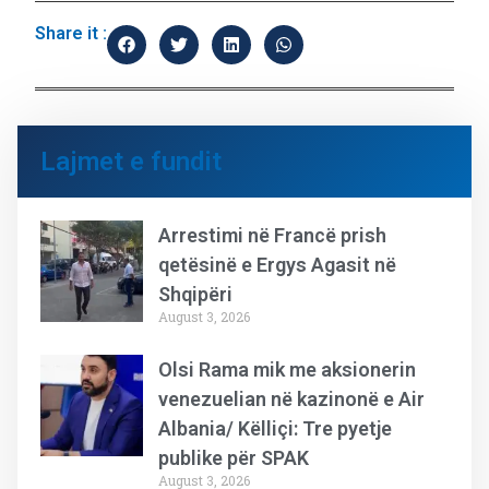
Share it :
Lajmet e fundit
Arrestimi në Francë prish
qetësinë e Ergys Agasit në
Shqipëri
August 3, 2026
Olsi Rama mik me aksionerin
venezuelian në kazinonë e Air
Albania/ Këlliçi: Tre pyetje
publike për SPAK
August 3, 2026