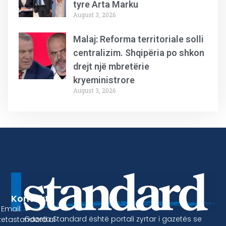
tyre Arta Marku
August 3, 2026
Malaj: Reforma territoriale solli
centralizim. Shqipëria po shkon
drejt një mbretërie
kryeministrore
August 3, 2026
Kontakt
Email:
Gazeta Standard është portali zyrtar i gazetës se
etastandard.al