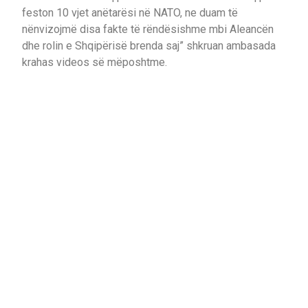
feston 10 vjet anëtarësi në NATO, ne duam të
nënvizojmë disa fakte të rëndësishme mbi Aleancën
dhe rolin e Shqipërisë brenda saj” shkruan ambasada
krahas videos së mëposhtme.