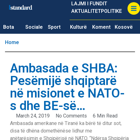
LAJMI I FUNDIT
AKTUALITET
POLITIKE
Bota
Sociale
Sport
Kulturë
Koment
Kosovë
Home
Ambasada e SHBA:
Pesëmijë shqiptarë
në misionet e NATO-
s dhe BE-së…
March 24, 2019
No Comments
6 Min Read
Ambasada amerikane në Tiranë ka bërë të ditur sot,
disa të dhëna domethënëse lidhur me
anëtarësimin e Shqipërisë në NATO. “Ndërsa Shqipëria