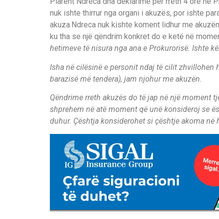
Plarent Ndreca dha deklarime për rreth 4 orë në 
nuk ishte thirrur nga organi i akuzës, por ishte pa
akuza.Ndreca nuk kishte koment lidhur me akuzën
ku tha se një qëndrim konkret do e ketë në momen
hetimeve të nisura nga ana e Prokurorisë.
Ishte k
Isha në cilësinë e personit ndaj të cilit zhvillohe
barazisë më tendera), jam njohur me akuzën.
Qëndrime rreth akuzës do të jap në një moment t
shprehem në atë moment që unë konsideroj se ës
duhur. Çështja konsiderohet si çështje akoma në h