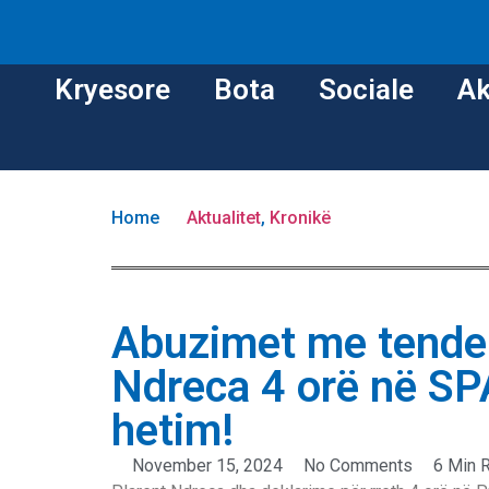
Kryesore
Bota
Sociale
Ak
Home
Aktualitet
,
Kronikë
Abuzimet me tendera
Ndreca 4 orë në S
hetim!
November 15, 2024
No Comments
6 Min 