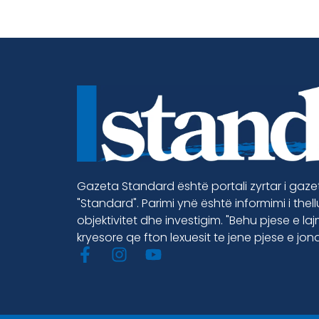
Gazeta Standard është portali zyrtar i gaz
"Standard". Parimi ynë është informimi i thel
objektivitet dhe investigim. "Behu pjese e la
kryesore qe fton lexuesit te jene pjese e jon