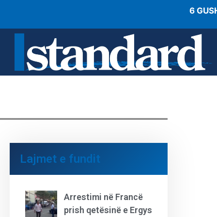
6 GUS
Lajmet e fundit
Arrestimi në Francë
prish qetësinë e Ergys