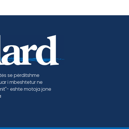
etës se përditshme
luar i mbeshtetur ne
jmit"- eshte motoja jone
a