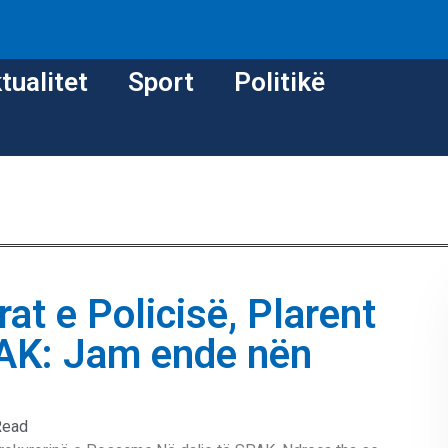
tualitet
Sport
Politikë
t e Policisë, Plarent
PAK: Jam ende nën
Read