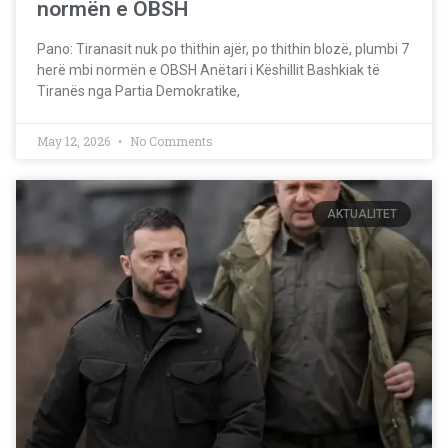
normën e OBSH
Pano: Tiranasit nuk po thithin ajër, po thithin blozë, plumbi 7
herë mbi normën e OBSH Anëtari i Këshillit Bashkiak të
Tiranës nga Partia Demokratike,
May 12, 2026
No Comments
AKTUALITET