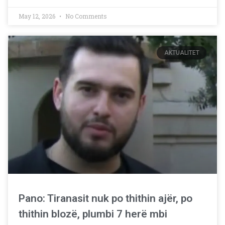
May 12, 2026
No Comments
AKTUALITET
Pano: Tiranasit nuk po thithin ajër, po
thithin blozë, plumbi 7 herë mbi