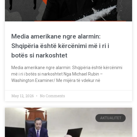
Media amerikane ngre alarmin:
Shqipëria është kërcënimi më i ri i
botës si narkoshtet
Media amerikane ngre alarmin: Shqipëria është kërcënimi
më i ri i botës si narkoshtet Nga Michael Rubin –
Washington Examiner/ Me mijëra të vdekur në
May 12, 2026
No Comments
AKTUALITET