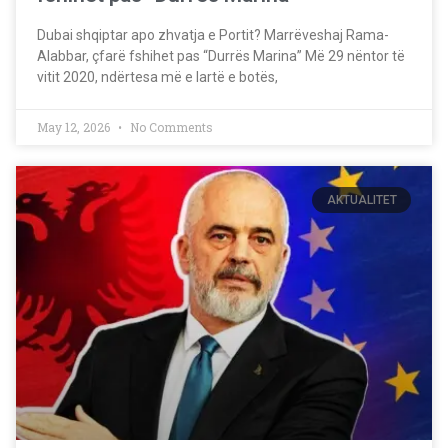
Dubai shqiptar apo zhvatja e Portit? Marrëveshaj Rama-
Alabbar, çfarë fshihet pas “Durrës Marina” Më 29 nëntor të
vitit 2020, ndërtesa më e lartë e botës,
May 12, 2026
No Comments
AKTUALITET