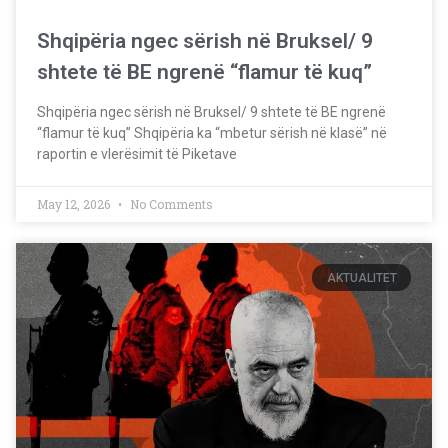
Shqipëria ngec sërish në Bruksel/ 9
shtete të BE ngrenë “flamur të kuq”
Shqipëria ngec sërish në Bruksel/ 9 shtete të BE ngrenë
“flamur të kuq” Shqipëria ka “mbetur sërish në klasë” në
raportin e vlerësimit të Piketave
May 12, 2026
No Comments
AKTUALITET