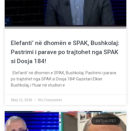
Elefanti’ në dhomën e SPAK, Bushkolaj:
Pastrimi i parave po trajtohet nga SPAK
si Dosja 184!
Elefanti’ në dhomën e SPAK, Bushkolaj: Pastrimi i parave
po trajtohet nga SPAK si Dosja 184! Gazetari Elkier
Bushkolaj, i ftuar në studion e
May 12, 2026
No Comments
AKTUALITET