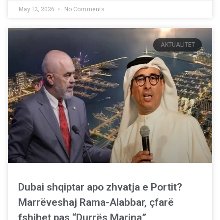
May 12, 2026
No Comments
AKTUALITET
Dubai shqiptar apo zhvatja e Portit?
Marrëveshaj Rama-Alabbar, çfarë
fshihet pas “Durrës Marina”