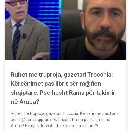
Ruhet me truproja, gazetari Trocchia:
Kërcënimet pas librit për m@fien
shqiptare. Pse hesht Rama për takimin
në Aruba?
Ruhet me truproja, gazetari Trocchia: Kërcënimet pas librit
për m@fien shqiptare. Pse hesht Rama për takimin në
Aruba? Në një intervistë direkte me emisionin ‘A