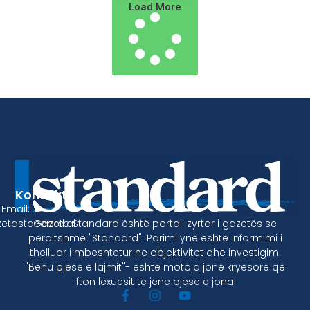
Load More
Kontakt
Email:
Gazeta Standard është portali zyrtar i gazetës se
etastandard.al
përditshme "Standard". Parimi ynë është informimi i
thelluar i mbeshtetur ne objektivitet dhe investigim.
"Behu pjese e lajmit"- eshte motoja jone kryesore qe
fton lexuesit te jene pjese e jona