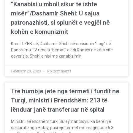
“Kanabisi u mboll sikur të ishte
misër”/Dashamir Shehi: U sajua
patronazhisti, si spiunët e vegjël në
kohën e komunizmit
Kreu i LZHK-së, Dashamir Shehi në emisionin “Log.” në
Panorama TV renditi “bëmat” e Edi Ramës në këto vite
qeverisje. Shehi e nisi me kanabizimin
February 20, 2023
No Comments
Tre humbje jete nga tërmeti i fundit në
Turqi, ministri i Brendshëm: 213 të
lënduar janë transferuar në spital
Ministri i Brendshëm turk, Süleyman Soylu ka bërë një
deklaratë nga Hatay, pasi një tërmet me magnitudë 6.3