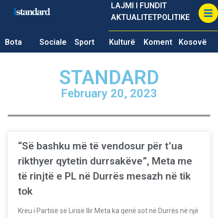
LAJMI I FUNDIT
AKTUALITET
POLITIKE
Bota
Sociale
Sport
Kulturë
Koment
Kosovë
STANDARD
February 20, 2023
“Së bashku më të vendosur për t’ua
rikthyer qytetin durrsakëve”, Meta me
të rinjtë e PL në Durrës mesazh në tik
tok
Kreu i Partisë së Lirisë Ilir Meta ka qenë sot në Durrës në një