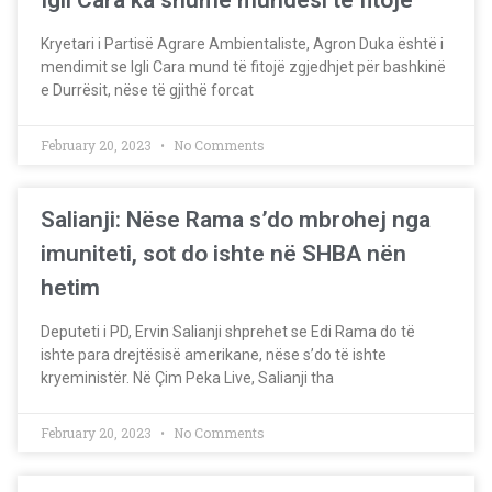
Igli Cara ka shumë mundësi të fitojë
Kryetari i Partisë Agrare Ambientaliste, Agron Duka është i
mendimit se Igli Cara mund të fitojë zgjedhjet për bashkinë
e Durrësit, nëse të gjithë forcat
February 20, 2023
No Comments
Salianji: Nëse Rama s’do mbrohej nga
imuniteti, sot do ishte në SHBA nën
hetim
Deputeti i PD, Ervin Salianji shprehet se Edi Rama do të
ishte para drejtësisë amerikane, nëse s’do të ishte
kryeministër. Në Çim Peka Live, Salianji tha
February 20, 2023
No Comments