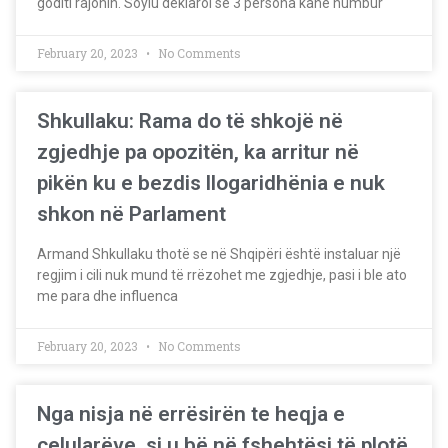
goditi rajonin. Soylu deklaroi se 3 persona kanë humbur
February 20, 2023
No Comments
Shkullaku: Rama do të shkojë në
zgjedhje pa opozitën, ka arritur në
pikën ku e bezdis llogaridhënia e nuk
shkon në Parlament
Armand Shkullaku thotë se në Shqipëri është instaluar një
regjim i cili nuk mund të rrëzohet me zgjedhje, pasi i ble ato
me para dhe influenca
February 20, 2023
No Comments
Nga nisja në errësirën te heqja e
celularëve, si u bë në fshehtësi të plotë