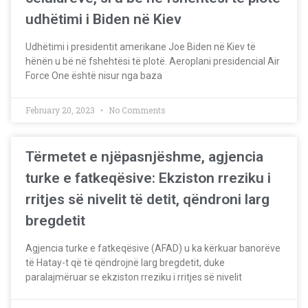
udhëtimi i Biden në Kiev
Udhëtimi i presidentit amerikane Joe Biden në Kiev të
hënën u bë në fshehtësi të plotë. Aeroplani presidencial Air
Force One është nisur nga baza
February 20, 2023
No Comments
Tërmetet e njëpasnjëshme, agjencia
turke e fatkeqësive: Ekziston rreziku i
rritjes së nivelit të detit, qëndroni larg
bregdetit
Agjencia turke e fatkeqësive (AFAD) u ka kërkuar banorëve
të Hatay-t që të qëndrojnë larg bregdetit, duke
paralajmëruar se ekziston rreziku i rritjes së nivelit