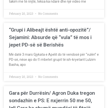
takim me të rinjtë, teksa ka ndarë dhe një video me
February 20, 2023
No Comments
“Grupi i Alibeajt është anti-opozitë”/
Sejamini: Absurde që “vula” të mos i
jepet PD-së së Berishës
Më datë 3 mars Gjykata e Apelit do të vendosë për “vulën” e
PD-së, nëse ajo do t’i mbetet grupit të ish-kryetarit Lulzim
Basha, apo
February 20, 2023
No Comments
Gara për Durrësin/ Agron Duka tregon
sondazhin e PS: E nxjerrin 50 me 50,