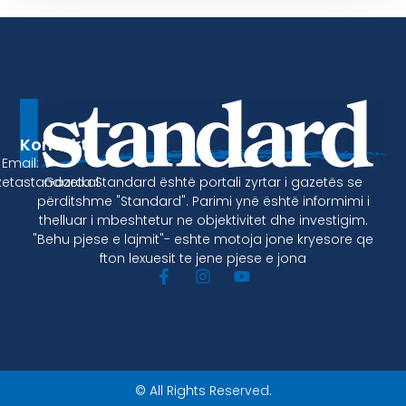
Kontakt
Email:
Gazeta Standard është portali zyrtar i gazetës se
etastandard.al
përditshme "Standard". Parimi ynë është informimi i
thelluar i mbeshtetur ne objektivitet dhe investigim.
"Behu pjese e lajmit"- eshte motoja jone kryesore qe
fton lexuesit te jene pjese e jona
© All Rights Reserved.