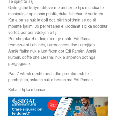
së djalit të saj.
Gjatë gjithë këtyre ditëve me urdhër të tij u mundua të
manipulojë opinionin publik, duke fshehur të vërtetën.
Kur e pa se nuk ia doli dot, bëri njoftimin se do të
mbante fjalim. Jo për vrasjen e Klodianit siç ka ndodhur
vërtet, por për vdekjen e tij.
Por shqiptarët e dinë mirë që është Edi Rama
frymëzuesi i dhunës, i arrogances dhe i urrejtjes.
Asnjë fjalim nuk e justifikon dot Edi Ramën. Asnjë
kurban, qoftë dhe Lleshaj, nuk e shpëton dot nga
përgjegjësia.
Pas 7 vitesh dështimesh dhe premtimesh të
pambajtura, askush nuk e beson më Edi Ramën.
Koha e tij ka mbaruar.