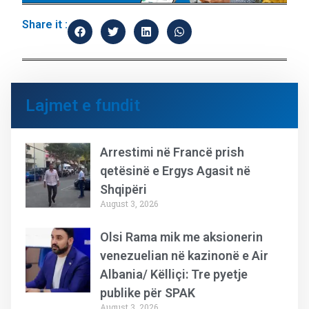
Share it :
Lajmet e fundit
Arrestimi në Francë prish
qetësinë e Ergys Agasit në
Shqipëri
August 3, 2026
Olsi Rama mik me aksionerin
venezuelian në kazinonë e Air
Albania/ Këlliçi: Tre pyetje
publike për SPAK
August 3, 2026