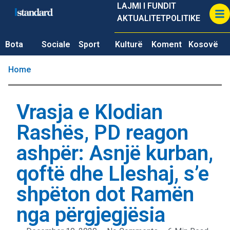
LAJMI I FUNDIT
AKTUALITET
POLITIKE
Bota
Sociale
Sport
Kulturë
Koment
Kosovë
Home
Vrasja e Klodian
Rashës, PD reagon
ashpër: Asnjë kurban,
qoftë dhe Lleshaj, s’e
shpëton dot Ramën
nga përgjegjësia