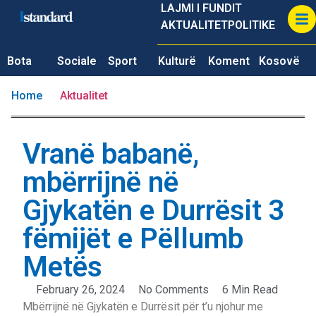
LAJMI I FUNDIT
AKTUALITET
POLITIKE
Bota
Sociale
Sport
Kulturë
Koment
Kosovë
Home
Aktualitet
Vranë babanë,
mbërrijnë në
Gjykatën e Durrësit 3
fëmijët e Pëllumb
Metës
February 26, 2024
No Comments
6 Min Read
Mbërrijnë në Gjykatën e Durrësit për t’u njohur me