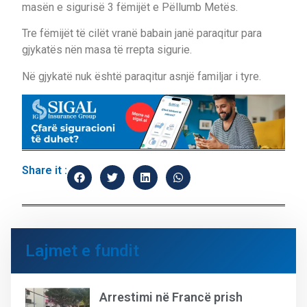
masën e sigurisë 3 fëmijët e Pëllumb Metës.
Tre fëmijët të cilët vranë babain janë paraqitur para
gjykatës nën masa të rrepta sigurie.
Në gjykatë nuk është paraqitur asnjë familjar i tyre.
Share it :
Lajmet e fundit
Arrestimi në Francë prish