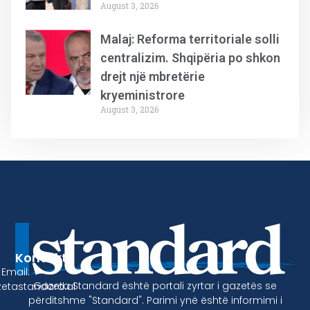
August 3, 2026
Malaj: Reforma territoriale solli
centralizim. Shqipëria po shkon
drejt një mbretërie
kryeministrore
August 3, 2026
Kontakt
Email:
Gazeta Standard është portali zyrtar i gazetës se
etastandard.al
përditshme "Standard". Parimi ynë është informimi i