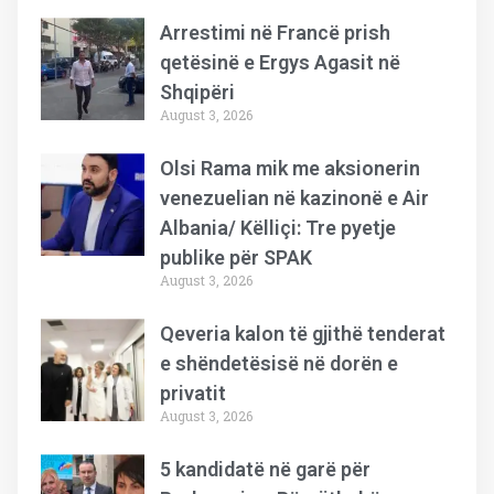
Arrestimi në Francë prish
qetësinë e Ergys Agasit në
Shqipëri
August 3, 2026
Olsi Rama mik me aksionerin
venezuelian në kazinonë e Air
Albania/ Këlliçi: Tre pyetje
publike për SPAK
August 3, 2026
Qeveria kalon të gjithë tenderat
e shëndetësisë në dorën e
privatit
August 3, 2026
5 kandidatë në garë për