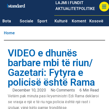
LAJMI I FUNDIT
AKTUALITET
POLITIKE
Bota
Sociale
Sport
Kulturë
Koment
Kosovë
Home
VIDEO e dhunës
barbare mbi të riun/
Gazetari: Fytyra e
policisë është Rama
December 10, 2020
No Comments
6 Min Read
Vetëm pak minuta pasi kryeministri Edi Rama deklaroi
se vrasja e një e të riu nga policia është një rast i
izoluar, vijnë këto pamje tronditëse.