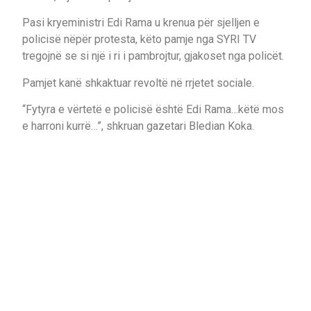
Pasi kryeministri Edi Rama u krenua për sjelljen e
policisë nëpër protesta, këto pamje nga SYRI TV
tregojnë se si një i ri i pambrojtur, gjakoset nga policët.
Pamjet kanë shkaktuar revoltë në rrjetet sociale.
“Fytyra e vërtetë e policisë është Edi Rama…këtë mos
e harroni kurrë…”, shkruan gazetari Bledian Koka.