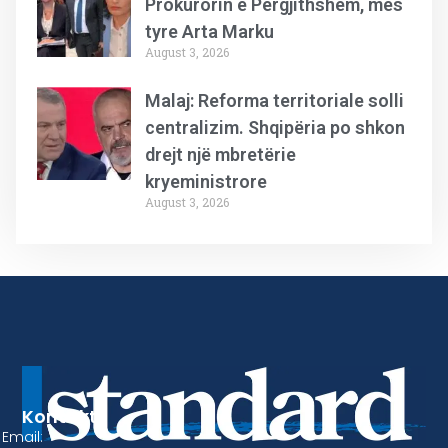
Prokurorin e Përgjithshëm, mes
tyre Arta Marku
August 3, 2026
Malaj: Reforma territoriale solli
centralizim. Shqipëria po shkon
drejt një mbretërie
kryeministrore
August 3, 2026
Kontakt
Email: