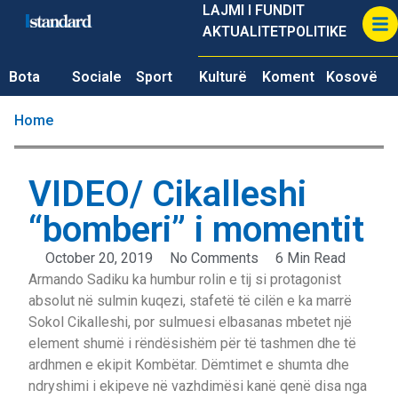
LAJMI I FUNDIT
AKTUALITET
POLITIKE
Bota
Sociale
Sport
Kulturë
Koment
Kosovë
Home
VIDEO/ Cikalleshi
“bomberi” i momentit
October 20, 2019
No Comments
6 Min Read
Armando Sadiku ka humbur rolin e tij si protagonist
absolut në sulmin kuqezi, stafetë të cilën e ka marrë
Sokol Cikalleshi, por sulmuesi elbasanas mbetet një
element shumë i rëndësishëm për të tashmen dhe të
ardhmen e ekipit Kombëtar. Dëmtimet e shumta dhe
ndryshimi i ekipeve në vazhdimësi kanë qenë disa nga