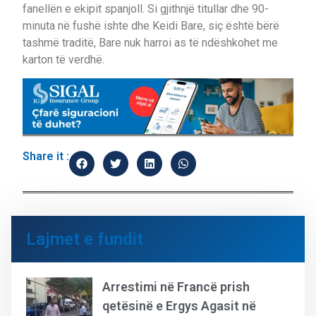
fanellën e ekipit spanjoll. Si gjithnjë titullar dhe 90-
minuta në fushë ishte dhe Keidi Bare, siç është bërë
tashmë traditë, Bare nuk harroi as të ndëshkohet me
karton të verdhë.
Share it :
Lajmet e fundit
Arrestimi në Francë prish
qetësinë e Ergys Agasit në