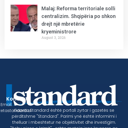
Malaj: Reforma territoriale solli
centralizim. Shqipëria po shkon
drejt një mbretërie
kryeministrore
August 3, 2026
Kontakt
Email:
Gazeta Standard është portali zyrtar i gazetës se
etastandard.al
përditshme "Standard". Parimi ynë është informimi i
thelluar i mbeshtetur ne objektivitet dhe investigim.