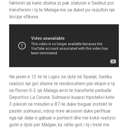
faktorët që kanë zbehur jo pak statusin e Sadikut por
transferimi i tij te Malaga me sa duket po rezulton një
lëvizje efikase.
Në javën e 12-të të Ligës së dytë në Spanjë, Sadiku
realizoi një gol shumë të rëndësishëm për ekipin e tij
në fitoren 0-2 që Malaga arriti të transfertë përballë
Deportivo La Coruna. Sulmuesi kuqezi hipotekoi këtë
3-pikësh në minutën e 87-të duke treguar instinkt të
pastër sulmuesi, ndoqi mirë aksionin duke përfituar
nga një dalje e gabuar e portierit dhe me kokë realizoi
golin e dytë për Malgan, ky ishte goli i tij i tretë me